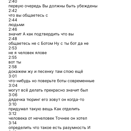
2:40
первую очередь Вы должны быть убеждены
2:42
что вы общаетесь с
2:44
людьми
2:46
значит А как подтвердить что вы
2:48
общаетесь не с Ботом Ну с ты бот да не
2:53
не я человек ялове
2:55
вот ты
2:58
докажем жу и песенку там спою ещё
3:01
что-нибудь но поверьте боты современные
3:04
могут всё делать прекрасно значит был
3:06
дядечка тюринг его зовут он когда-то
3:10
придумал такую вещь Как отделить
3:12
человека от нечеловек Точнее он хотел
3:14
определить что такое есть разумность И