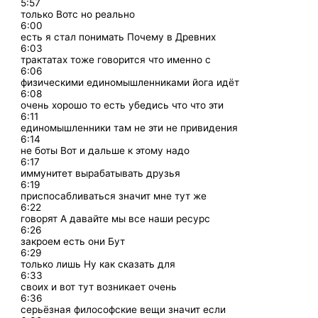
5:57
только Вотс но реально
6:00
есть я стал понимать Почему в Древних
6:03
трактатах тоже говорится что именно с
6:06
физическими единомышленниками йога идёт
6:08
очень хорошо то есть убедись что что эти
6:11
единомышленники там не эти не привидения
6:14
не боты Вот и дальше к этому надо
6:17
иммунитет вырабатывать друзья
6:19
приспосабливаться значит мне тут же
6:22
говорят А давайте мы все наши ресурс
6:26
закроем есть они Бут
6:29
только лишь Ну как сказать для
6:33
своих и вот тут возникает очень
6:36
серьёзная философские вещи значит если