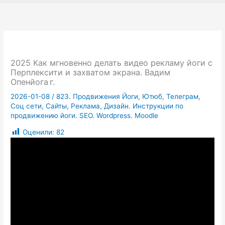
2025 Как мгновенно делать видео рекламу йоги с
Перплексити и захватом экрана. Вадим
Опенйога г.
2026-01-08
/
823. Продвижения Йоги, Ютюб, Телеграм,
Соц сети, Сайты, Реклама, Дизайн. Инструкции по
продвижению йоги. SEO. Wordpress. Moodle
Оценили:
82