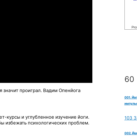
60 
я значит проиграл. Вадим Опенйога
001. Йо
импульс
ет-курсы и углубленное изучение йоги.
103 З
обы избежать психологических проблем.
002. Йо