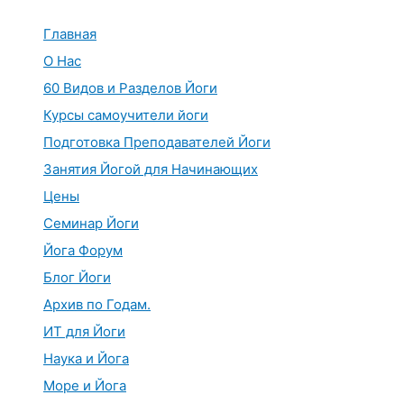
Перейти
к
Главная
содержимому
О Нас
60 Видов и Разделов Йоги
Курсы самоучители йоги
Подготовка Преподавателей Йоги
Занятия Йогой для Начинающих
Цены
Семинар Йоги
Йога Форум
Блог Йоги
Архив по Годам.
ИТ для Йоги
Наука и Йога
Море и Йога