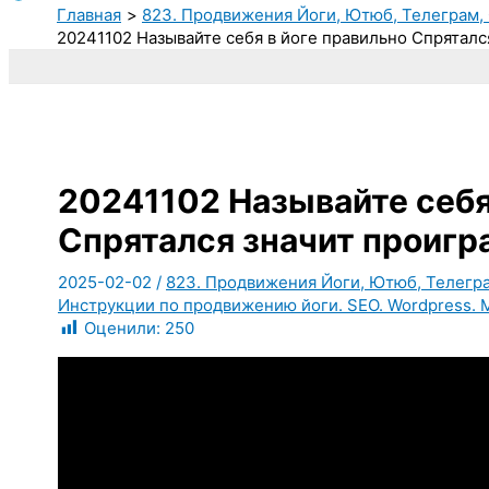
Главная
823. Продвижения Йоги, Ютюб, Телеграм, 
20241102 Называйте себя в йоге правильно Спряталс
20241102 Называйте себя
Спрятался значит проигр
2025-02-02
/
823. Продвижения Йоги, Ютюб, Телеграм
Инструкции по продвижению йоги. SEO. Wordpress. 
Оценили:
250