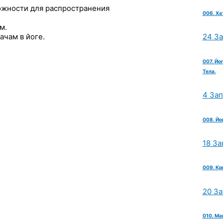
ожности для распространения
006. Ха
м.
ачам в йоге.
24 З
007. Йо
Тела.
4 За
008. Йо
18 За
009. Кр
20 З
010. Ма