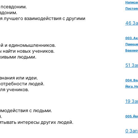
Написан
 псевдоним.
Постоян
вдоним.
ля лучшего взаимодействия с другими
46 З
003. Ак
зей и единомышленников.
Принцип
 найти новых учеников.
Брахмо
 живыми людьми.
51 За
знания или идеи.
004. Ве
потребности людей.
Йога. Н
ля учеников.
19 За
имодействия с людьми.
.
005. Йо
тывать интересы других людей.
0 Зап