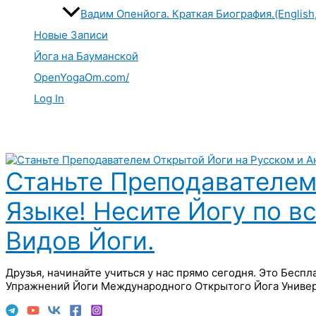
Вадим Опенйога. Краткая Биография.(English
Новые Записи
Йога на Бауманской
OpenYogaOm.com/
Log In
Поиск
Станьте Преподавателем
Языке! Несите Йогу по в
Видов Йоги.
Друзья, начинайте учиться у нас прямо сегодня. Это Бесп
Упражнений Йоги Международного Открытого Йога Универ