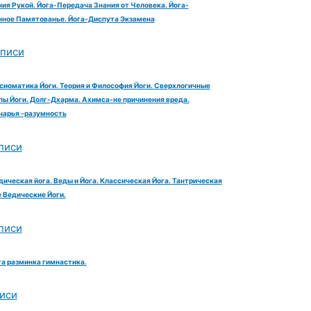
ия Рукой. Йога-Передача Знания от Человека. Йога-
ное Памятованье. Йога-Диспута Экзамена
аписи
сиоматика Йоги. Теория и Философия Йоги. Сверхлогичные
ы Йоги. Долг-Дхарма. Ахимса-не причинения вреда.
чарья -разумность
писи
дическая йога. Веды и Йога. Классическая Йога. Тантрическая
е Ведические Йоги.
писи
га разминка гимнастика.
иси