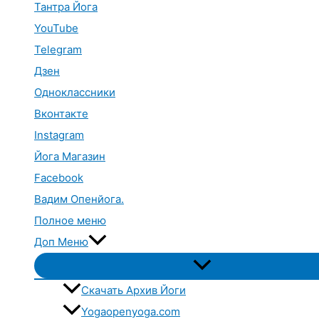
Тантра Йога
YouTube
Telegram
Дзен
Одноклассники
Вконтакте
Instagram
Йога Магазин
Facebook
Вадим Опенйога.
Полное меню
Доп Меню
Переключатель
меню
Скачать Архив Йоги
Yogaopenyoga.com