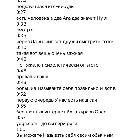
0:24
подключился кто-нибудь
0:27
есть человека а два Ага два значит Ну я
0:33
смотрю
0:35
через Да значит вот друзья смотрите тоже
0:40
такая вот вещь очень важная
0:43
Но тяжело психологически от этого
0:46
провалы ваши
0:49
большие Называйте себя правильно И вот в
0:52
первую очередь У нас есть наш сайт
0:55
бесплатных интернет йога курсов Open
0:57
yoga.com Где вы гори реги
1:00
Вы можете Называть себя своим обычным