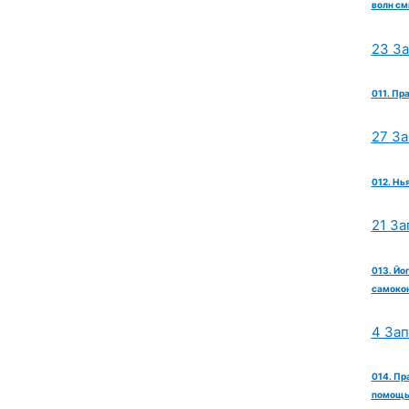
волн см
23 З
011. Пр
27 З
012. Нь
21 За
013. Йо
самокон
4 За
014. Пр
помощь 