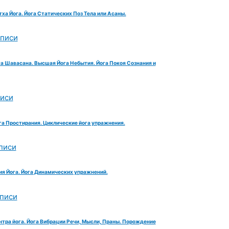
тха Йога. Йога Статических Поз Тела или Асаны.
аписи
га Шавасана. Высшая Йога Небытия. Йога Покоя Сознания и
писи
га Простирания. Циклические йога упражнения.
писи
ия Йога. Йога Динамических упражнений.
аписи
нтра йога. Йога Вибрации Речи, Мысли, Праны. Порождение