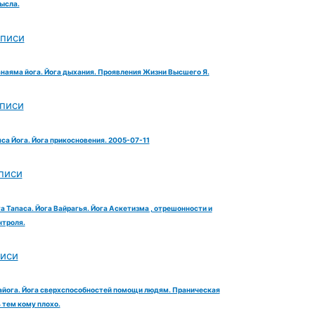
ысла.
аписи
анаяма йога. Йога дыхания. Проявления Жизни Высшего Я.
аписи
яса Йога. Йога прикосновения. 2005-07-11
писи
га Тапаса. Йога Вайрагья. Йога Аскетизма , отрешонности и
троля.
писи
айога. Йога сверхспособностей помощи людям. Праническая
тем кому плохо.