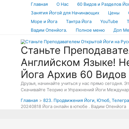
Перейти
Главная
О Нас
60 Видов и Разделов Йо
к
Занятия Йогой для Начинающих
Цены
содержимому
Море и Йога
Тантра Йога
YouTube
Вадим Опенйога.
Полное меню
Доп М
Станьте Преподавате
Английском Языке! Н
Йога Архив 60 Видов
Друзья, начинайте учиться у нас прямо сегодня. 
Скачивайте Теорию и Упражнений Йоги Междунаро
Главная
823. Продвижения Йоги, Ютюб, Телеграм
20240818 Йога онлайн в ютюбе . Вадим Опенйога