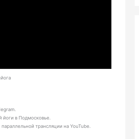
нйога
legram.
й йоги в Подмосковье.
и параллельной трансляции на YouTube.