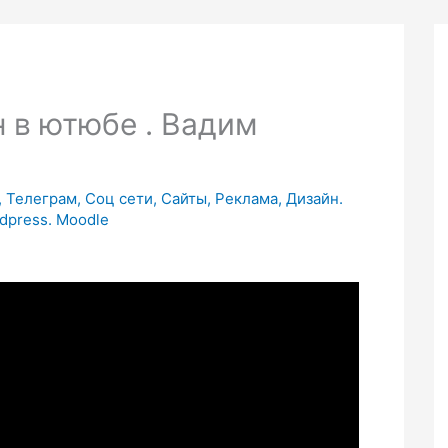
 в ютюбе . Вадим
Телеграм, Соц сети, Сайты, Реклама, Дизайн.
dpress. Moodle