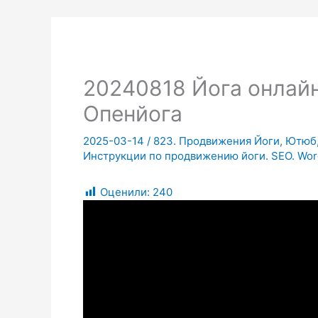
20240818 Йога онлайн
Опенйога
2025-03-14
/
823. Продвижения Йоги, Ютюб, 
Инструкции по продвижению йоги. SEO. Wor
Оценили:
240