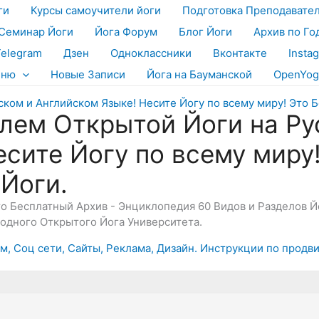
ги
Курсы самоучители йоги
Подготовка Преподавате
Семинар Йоги
Йога Форум
Блог Йоги
Архив по Го
Telegram
Дзен
Одноклассники
Вконтакте
Insta
еню
Новые Записи
Йога на Бауманской
OpenYog
лем Открытой Йоги на Ру
есите Йогу по всему миру
 Йоги.
Это Бесплатный Архив - Энциклопедия 60 Видов и Разделов 
дного Открытого Йога Университета.
, Соц сети, Сайты, Реклама, Дизайн. Инструкции по продв