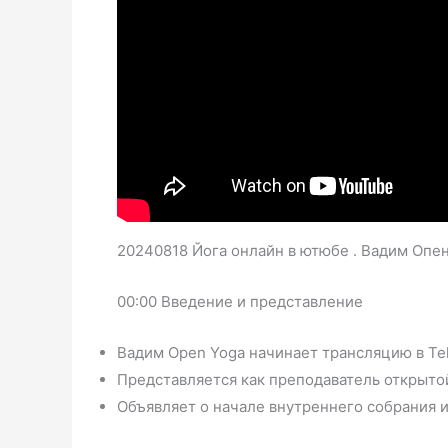
20240818 Йога онлайн в ютюбе . Вадим Опе
00:00 Введение и представление
Вадим Open Yoga начинает трансляцию в Te
Представляется как преподаватель открыто
Объявляет о начале внутреннего собрания 