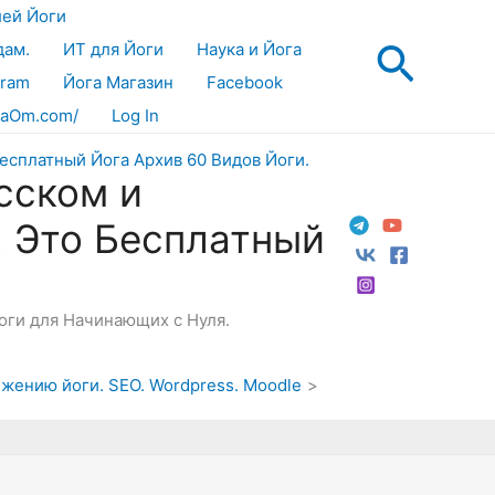
лей Йоги
Поис
дам.
ИТ для Йоги
Наука и Йога
gram
Йога Магазин
Facebook
aOm.com/
Log In
сском и
! Это Бесплатный
Йоги для Начинающих с Нуля.
ижению йоги. SEO. Wordpress. Moodle