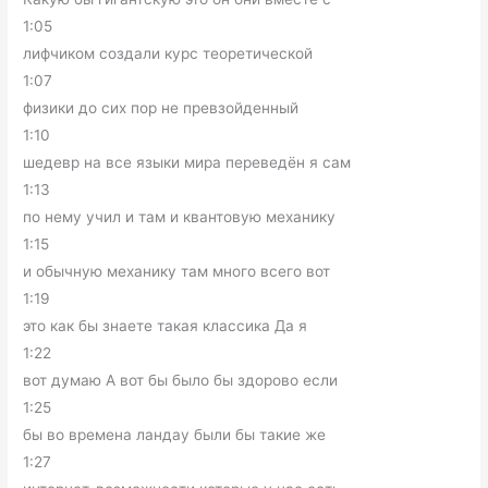
1:05
лифчиком создали курс теоретической
1:07
физики до сих пор не превзойденный
1:10
шедевр на все языки мира переведён я сам
1:13
по нему учил и там и квантовую механику
1:15
и обычную механику там много всего вот
1:19
это как бы знаете такая классика Да я
1:22
вот думаю А вот бы было бы здорово если
1:25
бы во времена ландау были бы такие же
1:27