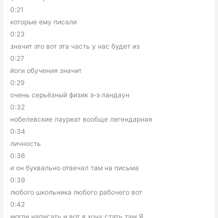
0:21
которые ему писали
0:23
значит это вот эта часть у нас будет из
0:27
йоги обучения значит
0:29
очень серьёзный физик э-э ландаун
0:32
нобелевские лауреат вообще легендарная
0:34
личность
0:36
и он буквально отвечал там на письма
0:39
любого школьника любого рабочего вот
0:42
могли написать и вот я хочу стать там Я