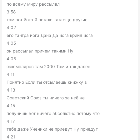
по всему миру рассылал
3:58
там вот йога Я помню там еще другие
4:02
его тантра йога Дана Да йога крийя йога
4:05
он рассылал причем такими Ну
4:08
экземпляров там 2000 Там и так далее
4:11
Понятно Если ты отсылаешь книжку в
4:13
Советский Союз ты ничего за неё не
4:15
получишь вот ничего абсолютно потому что
4:17
тебе даже Ученики не приедут Ну приедут
4:21