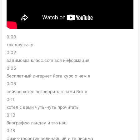
0:00
так друзья я
0:02
вадимовка класс.com вся информация
0:05
бесплатный интернет йога курс о чем я
0:08
сейчас хотел поговорить с вами Вот я
0:11
хотел с вами чуть-чуть прочитать
0:13
биографию ландау и это наш
0:18
физик-теоретик величайший и те письма