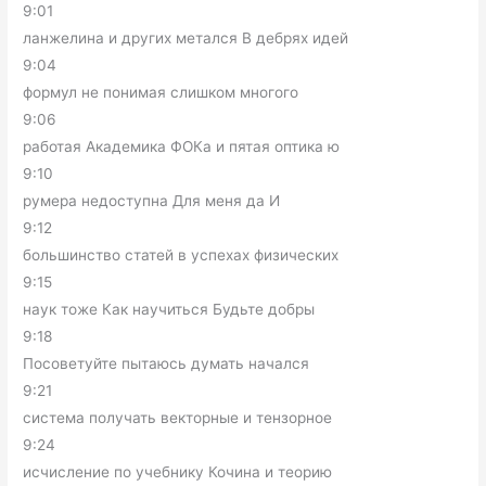
9:01
ланжелина и других метался В дебрях идей
9:04
формул не понимая слишком многого
9:06
работая Академика ФОКа и пятая оптика ю
9:10
румера недоступна Для меня да И
9:12
большинство статей в успехах физических
9:15
наук тоже Как научиться Будьте добры
9:18
Посоветуйте пытаюсь думать начался
9:21
система получать векторные и тензорное
9:24
исчисление по учебнику Кочина и теорию