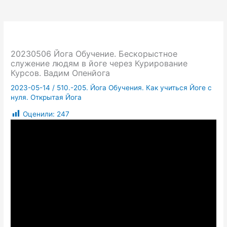
20230506 Йога Обучение. Бескорыстное
служение людям в йоге через Курирование
Курсов. Вадим Опенйога
2023-05-14
/
510.-205. Йога Обучения. Как учиться Йоге с
нуля. Открытая Йога
Оценили:
247