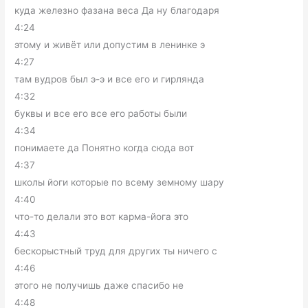
куда железно фазана веса Да ну благодаря
4:24
этому и живёт или допустим в ленинке э
4:27
там вудров был э-э и все его и гирлянда
4:32
буквы и все его все его работы были
4:34
понимаете да Понятно когда сюда вот
4:37
школы йоги которые по всему земному шару
4:40
что-то делали это вот карма-йога это
4:43
бескорыстный труд для других ты ничего с
4:46
этого не получишь даже спасибо не
4:48