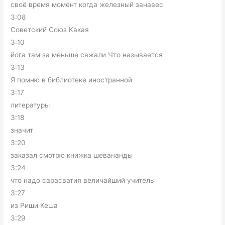
своё время момент когда железный занавес
3:08
Советский Союз Какая
3:10
йога там за меньше сажали Что называется
3:13
Я помню в библиотеке иностранной
3:17
литературы
3:18
значит
3:20
заказал смотрю книжка шевананды
3:24
что надо сарасватия величайший учитель
3:27
из Риши Кеша
3:29