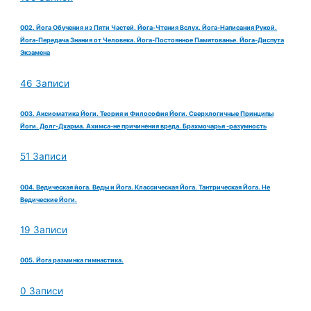
002. Йога Обучения из Пяти Частей. Йога-Чтения Вслух. Йога-Написания Рукой.
Йога-Передача Знания от Человека. Йога-Постоянное Памятованье. Йога-Диспута
Экзамена
46 Записи
003. Аксиоматика Йоги. Теория и Философия Йоги. Сверхлогичные Принципы
Йоги. Долг-Дхарма. Ахимса-не причинения вреда. Брахмочарья -разумность
51 Записи
004. Ведическая йога. Веды и Йога. Классическая Йога. Тантрическая Йога. Не
Ведические Йоги.
19 Записи
005. Йога разминка гимнастика.
0 Записи