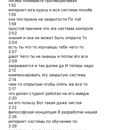
логика понимаете противоречивая
1:52
интернет-юга курсы и вся система moodle
1:55
она построена на закрытости По той
1:59
простой причине что эта система контроля
2:02
знания и она не может быть открыта То
2:04
есть ты что-то изучаешь тебе чего-то
2:07
дают Чего ты не знаешь и потом это все
2:09
закрывается и так далее да И теперь надо
2:12
компенсировать эту закрытую систему
2:14
чем-то открытым чтобы опять же все то
2:17
что делал студент работал на его имидж
2:20
на его пользу Вот такая даже чистая
2:22
философская концепция В разработке нашей
2:26
интернет-системы по обучению по
2:29