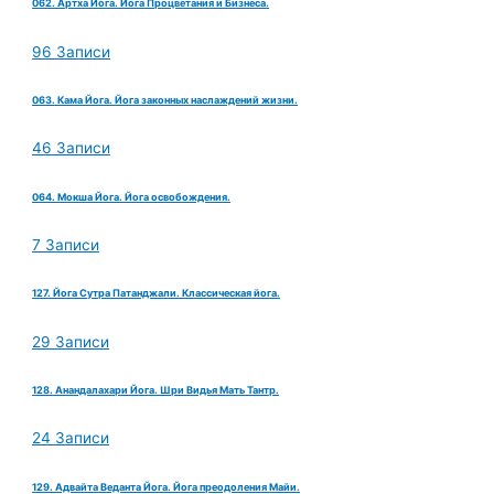
062. Артха Йога. Йога Процветания и Бизнеса.
96 Записи
063. Кама Йога. Йога законных наслаждений жизни.
46 Записи
064. Мокша Йога. Йога освобождения.
7 Записи
127. Йога Сутра Патанджали. Классическая йога.
29 Записи
128. Анандалахари Йога. Шри Видья Мать Тантр.
24 Записи
129. Адвайта Веданта Йога. Йога преодоления Майи.