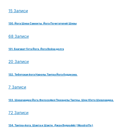
15 Записи
130. Йога Шива Самхиты. Йога Почитателей Шивы
68 Записи
131. Бхагават Гита Йога. Йога Война долга
20 Записи
132. Тибетская йога Наропы.Тантра Йога буддизма.
7 Записи
133. Шивачандра Йога.Философия Принципы Тантры. Шри Юкта Шивачандра.
72 Записи
134. Тантра-йога. Шакта и Шакти. Джон Вудрофф ( Woodroffe )