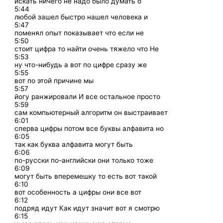
искать ничего не надо было думать о
5:44
любой зашел быстро нашел человека и
5:47
поменял опыт показывает что если не
5:50
стоит цифра то найти очень тяжело что Не
5:53
ну что-нибудь а вот по цифре сразу же
5:55
вот по этой причине мы
5:57
йогу ранжировали И все остальное просто
5:59
сам компьютерный алгоритм он выстраивает
6:01
сперва цифры потом все буквы алфавита но
6:05
так как буква алфавита могут быть
6:06
по-русски по-английски они только тоже
6:09
могут быть вперемешку то есть вот такой
6:10
вот особенность а цифры они все вот
6:12
подряд идут Как идут значит вот я смотрю
6:15