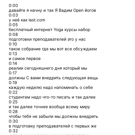
0:00
давайте я начну и так Я Вадим Open йогов
0:03
у неё как last.com
0:05
бесплатный интернет Yoga курсы набор
0:08
подготовки преподавателей это у нас
0:10
такое собрание где мы вот все обсуждаем
0:13
и самое первое
0:14
реалии сегодняшнего дня который мы
0:17
должны С вами внедрить следующая вещь
0:19
каждую неделю надо напоминать о себе
0:22
студентам надо что-то писать и так далее
0:25
и так далее точнее вообще всему миру
0:28
чтобы тебя не забыли мы должны внедрить
0:30
в подготовку преподавателей с первых же
0:32