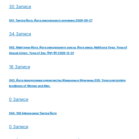
30 Записи
041. Тантра Йога. Йога сексуального влечения.2009-09-27
34 Записи
042. Майтхуна-Йога. Йога сексуального союза. Йога секса. Maithuna Yoga. Yoga of
Sexual-Union. Yoga of Sex. मैथुन-योग 2009-12-01
16 Записи
043. Йога преодоление одиночества Женщины и Мужчины.039. Yoga overcoming
loneliness of Women and Men.
0 Записи
044. 108 Афоризмов Тантра Йоги
0 Записи