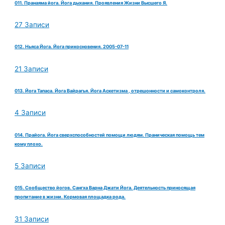
011. Пранаяма йога. Йога дыхания. Проявления Жизни Высшего Я.
27 Записи
012. Ньяса Йога. Йога прикосновения. 2005-07-11
21 Записи
013. Йога Тапаса. Йога Вайрагья. Йога Аскетизма , отрешонности и самоконтроля.
4 Записи
014. Прайога. Йога сверхспособностей помощи людям. Праническая помощь тем
кому плохо.
5 Записи
015. Сообщество йогов. Сангха Варна Джати Йога. Деятельность приносящая
пропитание в жизни. Кормовая площадка рода.
31 Записи