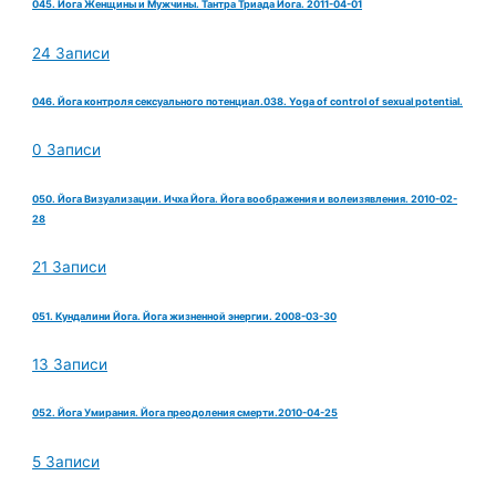
045. Йога Женщины и Мужчины. Тантра Триада Йога. 2011-04-01
24 Записи
046. Йога контроля сексуального потенциал.038. Yoga of control of sexual potential.
0 Записи
050. Йога Визуализации. Ичха Йога. Йога воображения и волеизявления. 2010-02-
28
21 Записи
051. Кундалини Йога. Йога жизненной энергии. 2008-03-30
13 Записи
052. Йога Умирания. Йога преодоления смерти.2010-04-25
5 Записи