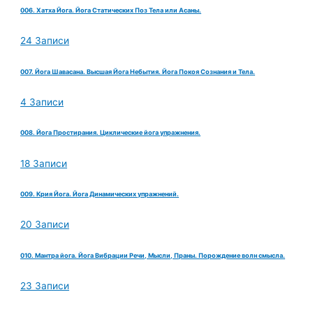
006. Хатха Йога. Йога Статических Поз Тела или Асаны.
24 Записи
007. Йога Шавасана. Высшая Йога Небытия. Йога Покоя Сознания и Тела.
4 Записи
008. Йога Простирания. Циклические йога упражнения.
18 Записи
009. Крия Йога. Йога Динамических упражнений.
20 Записи
010. Мантра йога. Йога Вибрации Речи, Мысли, Праны. Порождение волн смысла.
23 Записи