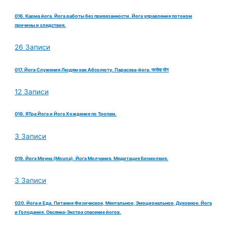
016. Карма йога. Йога работы без привязанности. Йога управления потоком
причины и следствия.
26 Записи
017. Йога Служения Людям как Абсолюту. Парасэва-йога. परसेवा योग
12 Записи
018. ЯТра Йога и Йога Хождения по Тропам.
3 Записи
019. Йога Моуна (Mouna). Йога Молчания. Медитация Безмолвия.
3 Записи
020. Йога и Еда. Питания Физическое, Ментальное, Эмоциональное, Духовное. Йога
и Голодания. Овсянка-Экстра спасение йогов.