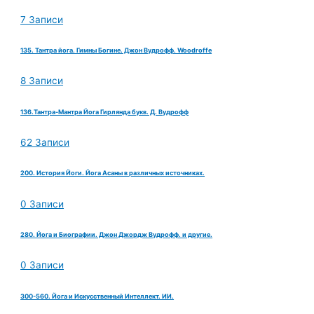
7 Записи
135. Тантра йога. Гимны Богине. Джон Вудрофф. Woodroffe
8 Записи
136.Тантра-Мантра Йога Гирлянда букв. Д. Вудрофф
62 Записи
200. История Йоги. Йога Асаны в различных источниках.
0 Записи
280. Йога и Биографии. Джон Джордж Вудрофф. и другие.
0 Записи
300-560. Йога и Искусственный Интеллект. ИИ.