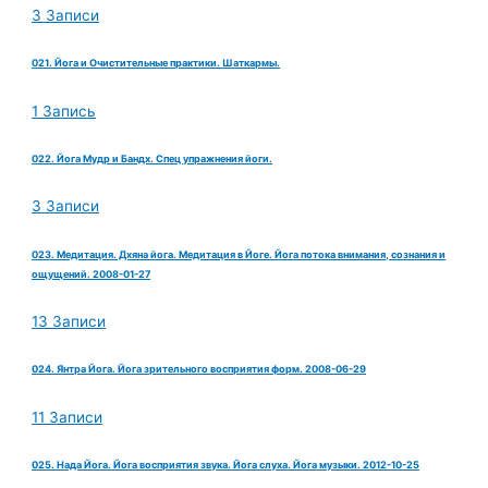
3 Записи
021. Йога и Очистительные практики. Шаткармы.
1 Запись
022. Йога Мудр и Бандх. Спец упражнения йоги.
3 Записи
023. Медитация. Дхяна йога. Медитация в Йоге. Йога потока внимания, сознания и
ощущений. 2008-01-27
13 Записи
024. Янтра Йога. Йога зрительного восприятия форм. 2008-06-29
11 Записи
025. Нада Йога. Йога восприятия звука. Йога слуха. Йога музыки. 2012-10-25