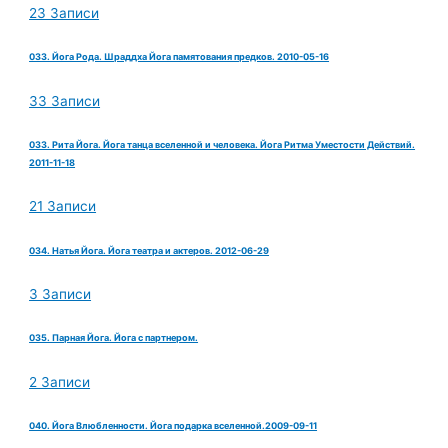
23 Записи
033. Йога Рода. Шраддха Йога памятования предков. 2010-05-16
33 Записи
033. Рита Йога. Йога танца вселенной и человека. Йога Ритма Уместости Действий.
2011-11-18
21 Записи
034. Натья Йога. Йога театра и актеров. 2012-06-29
3 Записи
035. Парная Йога. Йога с партнером.
2 Записи
040. Йога Влюбленности. Йога подарка вселенной.2009-09-11