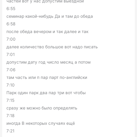
частей вот у нас допустим выездной
6:55
семинар какой-нибудь Да и там до обеда
6:58
после обеда вечером и так далее и так
7:00
далее количество большое вот надо писать
7:01
допустим дату год число месяц а потом
7:06
там часть или п пар парт по-английски
7:10
Парк один парк два пар три вот чтобы
7:15
сразу же можно было определять
7:18
иногда В некоторых случаях ещё
7:21