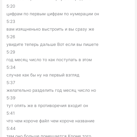
5:20
цифрам по первым цифрам по нумерации он
5:23
вам изящненько выстроить и вы сразу же
5:26
увидите теперь дальше Вот если вы пишете
5:29
год месяц число то как поступать в этом
5:34
случае как бы ну на первый взгляд
5:37
желательно разделить год месяц число но
5:39
тут опять же в противоречия входит он
5:41
что чем короче файл чем короче название
5:44
тем оно больше помещается Кроме того