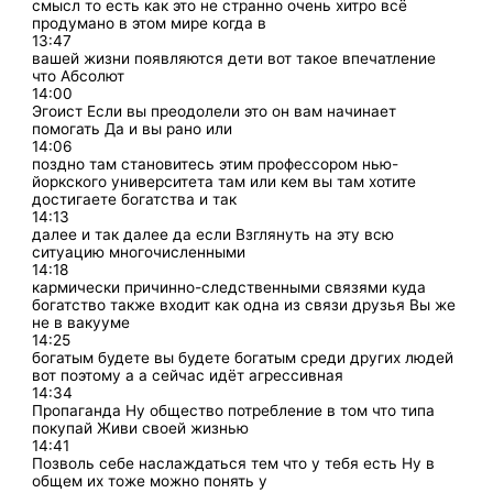
смысл то есть как это не странно очень хитро всё
продумано в этом мире когда в
13:47
вашей жизни появляются дети вот такое впечатление
что Абсолют
14:00
Эгоист Если вы преодолели это он вам начинает
помогать Да и вы рано или
14:06
поздно там становитесь этим профессором нью-
йоркского университета там или кем вы там хотите
достигаете богатства и так
14:13
далее и так далее да если Взглянуть на эту всю
ситуацию многочисленными
14:18
кармически причинно-следственными связями куда
богатство также входит как одна из связи друзья Вы же
не в вакууме
14:25
богатым будете вы будете богатым среди других людей
вот поэтому а а сейчас идёт агрессивная
14:34
Пропаганда Ну общество потребление в том что типа
покупай Живи своей жизнью
14:41
Позволь себе наслаждаться тем что у тебя есть Ну в
общем их тоже можно понять у