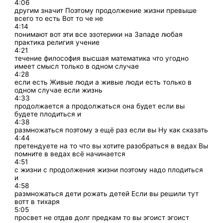
4:06
другим значит Поэтому продолжение жизни превыше
всего то есть Вот то че не
4:14
понимают вот эти все эзотерики на Западе любая
практика религия учение
4:21
течение философия высшая математика что угодно
имеет смысл только в одном случае
4:28
если есть Живые люди а живые люди есть только в
одном случае если жизнь
4:33
продолжается а продолжаться она будет если вы
будете плодиться и
4:38
размножаться поэтому э ещё раз если вы Ну как сказать
4:44
претендуете на то что вы хотите разобраться в ведах Вы
помните в ведах всё начинается
4:51
с жизни с продолжения жизни поэтому надо плодиться
и
4:58
размножаться дети рожать детей Если вы решили тут
вотт в тихаря
5:05
просвет не отдав долг предкам то вы эгоист эгоист