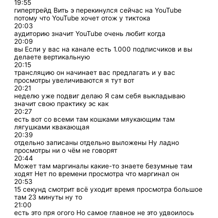
19:55
гипертрейд Вить э перекинулся сейчас на YouTube
потому что YouTube хочет отож у тиктока
20:03
аудиторию значит YouTube очень любит когда
20:09
вы Если у вас на канале есть 1.000 подписчиков и вы
делаете вертикальную
20:15
трансляцию он начинает вас предлагать и у вас
просмотры увеличиваются я тут вот
20:21
неделю уже подвиг делаю Я сам себя выкладываю
значит свою практику эс как
20:27
есть вот со всеми там кошками мяукающим там
лягушками квакающая
20:39
отдельно записаны отдельно выложены Ну ладно
просмотры ни о чём не говорят
20:44
Может там маргиналы какие-то знаете безумные там
ходят Нет по времени просмотра что маргинал он
20:53
15 секунд смотрит всё уходит время просмотра большое
там 23 минуты ну то
21:00
есть это пря огого Но самое главное не это удвоилось