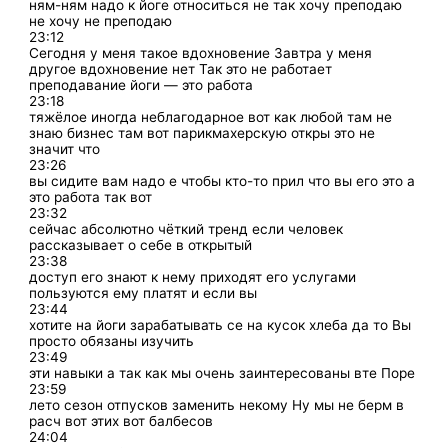
ням-ням надо к йоге относиться не так хочу преподаю
не хочу не преподаю
23:12
Сегодня у меня такое вдохновение Завтра у меня
другое вдохновение нет Так это не работает
преподавание йоги — это работа
23:18
тяжёлое иногда неблагодарное вот как любой там не
знаю бизнес там вот парикмахерскую откры это не
значит что
23:26
вы сидите вам надо е чтобы кто-то прил что вы его это а
это работа так вот
23:32
сейчас абсолютно чёткий тренд если человек
рассказывает о себе в открытый
23:38
доступ его знают к нему приходят его услугами
пользуются ему платят и если вы
23:44
хотите на йоги зарабатывать се на кусок хлеба да то Вы
просто обязаны изучить
23:49
эти навыки а так как мы очень заинтересованы вте Поре
23:59
лето сезон отпусков заменить некому Ну мы не берм в
расч вот этих вот балбесов
24:04