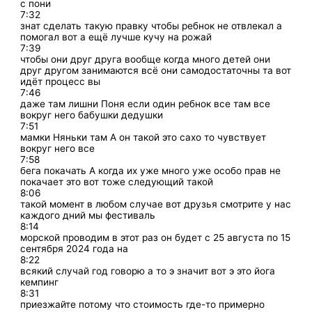
с пони
7:32
знат сделать такую правку чтобы ребнок не отвлекал а
помогал вот а ещё лучше кучу на рожай
7:39
чтобы они друг друга вообще когда много детей они
друг другом занимаются всё они самодостаточны та вот
идёт процесс вы
7:46
даже там лишни Поня если один ребнок все там все
вокруг него бабушки дедушки
7:51
мамки Няньки там А он такой это сахо то чувствует
вокруг него все
7:58
бега покачать А когда их уже много уже особо прав не
покачает это вот тоже следующий такой
8:06
такой момент в любом случае вот друзья смотрите у нас
каждого дний мы фестиваль
8:14
морской проводим в этот раз он будет с 25 августа по 15
сентября 2024 года на
8:22
всякий случай год говорю а то э значит вот э это йога
кемпинг
8:31
приезжайте потому что стоимость где-то примерно