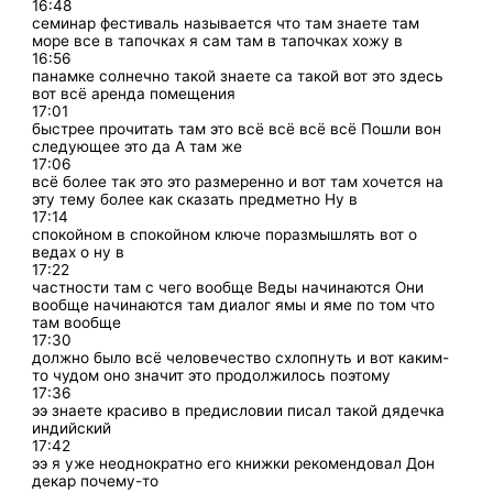
16:48
семинар фестиваль называется что там знаете там
море все в тапочках я сам там в тапочках хожу в
16:56
панамке солнечно такой знаете са такой вот это здесь
вот всё аренда помещения
17:01
быстрее прочитать там это всё всё всё всё Пошли вон
следующее это да А там же
17:06
всё более так это это размеренно и вот там хочется на
эту тему более как сказать предметно Ну в
17:14
спокойном в спокойном ключе поразмышлять вот о
ведах о ну в
17:22
частности там с чего вообще Веды начинаются Они
вообще начинаются там диалог ямы и яме по том что
там вообще
17:30
должно было всё человечество схлопнуть и вот каким-
то чудом оно значит это продолжилось поэтому
17:36
ээ знаете красиво в предисловии писал такой дядечка
индийский
17:42
ээ я уже неоднократно его книжки рекомендовал Дон
декар почему-то