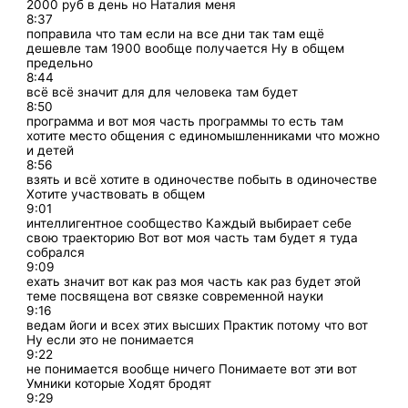
2000 руб в день но Наталия меня
8:37
поправила что там если на все дни так там ещё
дешевле там 1900 вообще получается Ну в общем
предельно
8:44
всё всё значит для для человека там будет
8:50
программа и вот моя часть программы то есть там
хотите место общения с единомышленниками что можно
и детей
8:56
взять и всё хотите в одиночестве побыть в одиночестве
Хотите участвовать в общем
9:01
интеллигентное сообщество Каждый выбирает себе
свою траекторию Вот вот моя часть там будет я туда
собрался
9:09
ехать значит вот как раз моя часть как раз будет этой
теме посвящена вот связке современной науки
9:16
ведам йоги и всех этих высших Практик потому что вот
Ну если это не понимается
9:22
не понимается вообще ничего Понимаете вот эти вот
Умники которые Ходят бродят
9:29