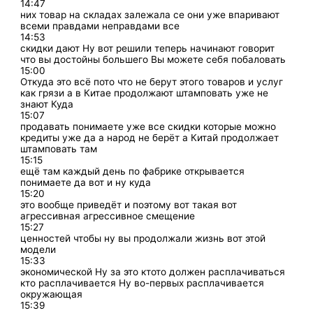
14:47
них товар на складах залежала се они уже впаривают
всеми правдами неправдами все
14:53
скидки дают Ну вот решили теперь начинают говорит
что вы достойны большего Вы можете себя побаловать
15:00
Откуда это всё пото что не берут этого товаров и услуг
как грязи а в Китае продолжают штамповать уже не
знают Куда
15:07
продавать понимаете уже все скидки которые можно
кредиты уже да а народ не берёт а Китай продолжает
штамповать там
15:15
ещё там каждый день по фабрике открывается
понимаете да вот и ну куда
15:20
это вообще приведёт и поэтому вот такая вот
агрессивная агрессивное смещение
15:27
ценностей чтобы ну вы продолжали жизнь вот этой
модели
15:33
экономической Ну за это ктото должен расплачиваться
кто расплачивается Ну во-первых расплачивается
окружающая
15:39