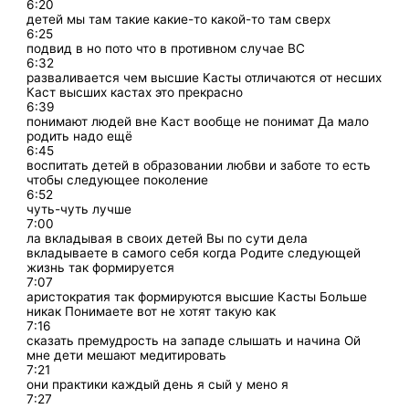
6:20
детей мы там такие какие-то какой-то там сверх
6:25
подвид в но пото что в противном случае ВС
6:32
разваливается чем высшие Касты отличаются от несших
Каст высших кастах это прекрасно
6:39
понимают людей вне Каст вообще не понимат Да мало
родить надо ещё
6:45
воспитать детей в образовании любви и заботе то есть
чтобы следующее поколение
6:52
чуть-чуть лучше
7:00
ла вкладывая в своих детей Вы по сути дела
вкладываете в самого себя когда Родите следующей
жизнь так формируется
7:07
аристократия так формируются высшие Касты Больше
никак Понимаете вот не хотят такую как
7:16
сказать премудрость на западе слышать и начина Ой
мне дети мешают медитировать
7:21
они практики каждый день я сый у мено я
7:27