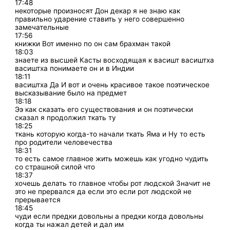
17:48
некоторые произносят Дон декар я не знаю как
правильно ударение ставить у него совершенно
замечательные
17:56
книжки Вот именно по он сам брахман такой
18:03
знаете из высшей Касты восходящая к васишт васиштха
васиштха понимаете он и в Индии
18:11
васиштха Да И вот и очень красивое такое поэтическое
высказывание было на предмет
18:18
Ээ как сказать его существования и он поэтически
сказал я продолжил ткать ту
18:25
ткань которую когда-то начали ткать Яма и Ну то есть
про родители человечества
18:31
то есть самое главное жить можешь как угодно чудить
со страшной силой что
18:37
хочешь делать то главное чтобы рот людской Значит не
это не прервался да если это если рот людской не
прерывается
18:45
чуди если предки довольны а предки когда довольны
когда ты нажал детей и дал им