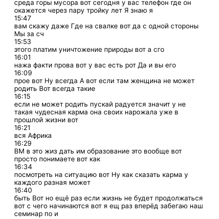
среда горы мусора вот сегодня у вас телефон где он
окажется через пару тройку лет Я знаю я
15:47
вам скажу даже Где на свалке вот да с одной стороны
Мы за сч
15:53
этого платим уничтожение природы вот а сго
16:01
нажа факти прова вот у вас есть рот Да и вы его
16:09
прое вот Ну всегда А вот если там женщина не может
родить Вот всегда такие
16:15
если не может родить пускай радуется значит у не
такая чудесная карма она своих нарожала уже в
прошлой жизни вот
16:21
вся Африка
16:29
ВМ в это жиз дать им образование это вообще вот
просто понимаете вот как
16:34
посмотреть на ситуацию вот Ну как сказать карма у
каждого разная может
16:40
быть Вот но ещё раз если жизнь не будет продолжаться
вот с чего начинаются вот я ещ раз вперёд забегаю наш
семинар по и