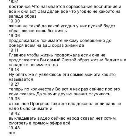
18:51
достойное Что называется образование воспитание и
всё и они вот Сам делай всё что угодно не какойто на
западе образ
19:00
жизни не такой да какой угодно у них пускай будет
образ жизни лишь бы жизнь
19:06
продолжалась понимаете никому совершенно до
фонаря всем на ваш образ жизни да
19:11
Главное чтобы жизнь продолжала если она не
продолжается Вы самый Святой образ жизни Ведите и в
попадёте понимаете да
19:18
Ну опять же я увлекаюсь эти самые мои эти как это
называется
19:27
теперь по количеству Во вот я как раз сейчас про это
хочу сказать Да значит друзья значит случилось
19:35
страшное Прогресс таки же нас доконал если раньше
надо было снимать и
19:42
выкладывать видео сейчас народ сказал нет хотим
смотреть в прямом эфире всё
19:48
это