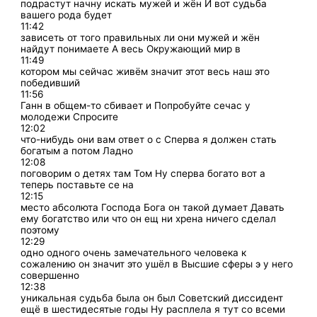
подрастут начну искать мужей и жён И вот судьба
вашего рода будет
11:42
зависеть от того правильных ли они мужей и жён
найдут понимаете А весь Окружающий мир в
11:49
котором мы сейчас живём значит этот весь наш это
победивший
11:56
Ганн в общем-то сбивает и Попробуйте сечас у
молодежи Спросите
12:02
что-нибудь они вам ответ о с Сперва я должен стать
богатым а потом Ладно
12:08
поговорим о детях там Том Ну сперва богато вот а
теперь поставьте се на
12:15
место абсолюта Господа Бога он такой думает Давать
ему богатство или что он ещ ни хрена ничего сделал
поэтому
12:29
одно одного очень замечательного человека к
сожалению он значит это ушёл в Высшие сферы э у него
совершенно
12:38
уникальная судьба была он был Советский диссидент
ещё в шестидесятые годы Ну расплела я тут со всеми