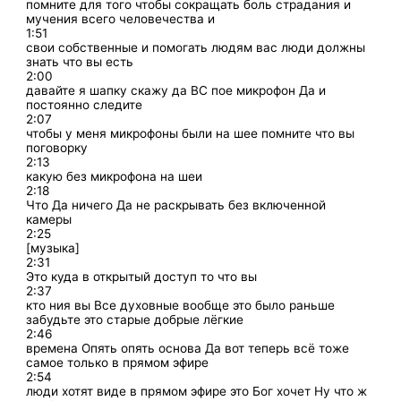
помните для того чтобы сокращать боль страдания и
мучения всего человечества и
1:51
свои собственные и помогать людям вас люди должны
знать что вы есть
2:00
давайте я шапку скажу да ВС пое микрофон Да и
постоянно следите
2:07
чтобы у меня микрофоны были на шее помните что вы
поговорку
2:13
какую без микрофона на шеи
2:18
Что Да ничего Да не раскрывать без включенной
камеры
2:25
[музыка]
2:31
Это куда в открытый доступ то что вы
2:37
кто ния вы Все духовные вообще это было раньше
забудьте это старые добрые лёгкие
2:46
времена Опять опять основа Да вот теперь всё тоже
самое только в прямом эфире
2:54
люди хотят виде в прямом эфире это Бог хочет Ну что ж