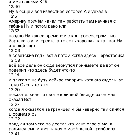
этими нашими КГБ
12:46
Ну в общем вся известная история А и уехал в
12:51
Америку причём начал там работать там начиная с
габина Ну и потом рано или
12:57
поздно Ну как со временем стал профессором нью-
йоркского университета то есть хорошая такая вот Ну
это ещё ещё
13:03
в советские годы вот а потом когда здесь Перестройка
13:08
всё все дела он сюда вернулся понимаете да вот он
поверил что здесь будет что-то
13:14
и двигал я не буду сейчас говорить хотя это отдельная
тема Очень кстати
13:20
показательная так вот э в личной беседе ээ он мне
сказал Вот
13:27
когда я оказался за границей Я бы наверно там спился
В общем я бы
13:32
вряд ли там чего-то достиг что меня спас У меня
родился сын и жизнь моя с моей женой приобрела
13:41