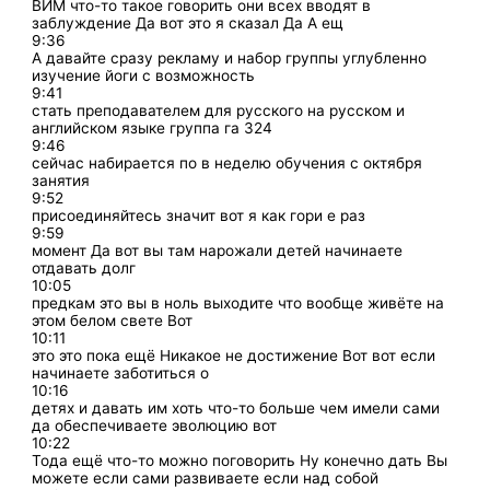
ВИМ что-то такое говорить они всех вводят в
заблуждение Да вот это я сказал Да А ещ
9:36
А давайте сразу рекламу и набор группы углубленно
изучение йоги с возможность
9:41
стать преподавателем для русского на русском и
английском языке группа га 324
9:46
сейчас набирается по в неделю обучения с октября
занятия
9:52
присоединяйтесь значит вот я как гори е раз
9:59
момент Да вот вы там нарожали детей начинаете
отдавать долг
10:05
предкам это вы в ноль выходите что вообще живёте на
этом белом свете Вот
10:11
это это пока ещё Никакое не достижение Вот вот если
начинаете заботиться о
10:16
детях и давать им хоть что-то больше чем имели сами
да обеспечиваете эволюцию вот
10:22
Тода ещё что-то можно поговорить Ну конечно дать Вы
можете если сами развиваете если над собой