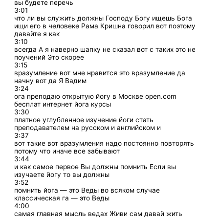
вы будете перечь
3:01
что ли вы служить должны Господу Богу ищешь Бога
ищи его в человеке Рама Кришна говорил вот поэтому
давайте я как
3:10
всегда А я наверно шапку не сказал вот с таких это не
поучений Это скорее
3:15
вразумление вот мне нравится это вразумление да
начну вот да Я Вадим
3:24
ога преподаю открытую йогу в Москве open.com
бесплат интернет йога курсы
3:30
платное углубленное изучение йоги стать
преподавателем на русском и английском и
3:37
вот такие вот вразумления надо постоянно повторять
потому что иначе все забывают
3:44
и как самое первое Вы должны помнить Если вы
изучаете йогу то вы должны
3:52
помнить йога — это Веды во всяком случае
классическая га — это Веды
4:00
самая главная мысль ведах Живи сам давай жить