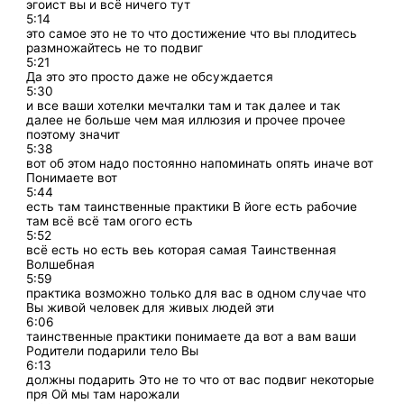
эгоист вы и всё ничего тут
5:14
это самое это не то что достижение что вы плодитесь
размножайтесь не то подвиг
5:21
Да это это просто даже не обсуждается
5:30
и все ваши хотелки мечталки там и так далее и так
далее не больше чем мая иллюзия и прочее прочее
поэтому значит
5:38
вот об этом надо постоянно напоминать опять иначе вот
Понимаете вот
5:44
есть там таинственные практики В йоге есть рабочие
там всё всё там огого есть
5:52
всё есть но есть веь которая самая Таинственная
Волшебная
5:59
практика возможно только для вас в одном случае что
Вы живой человек для живых людей эти
6:06
таинственные практики понимаете да вот а вам ваши
Родители подарили тело Вы
6:13
должны подарить Это не то что от вас подвиг некоторые
пря Ой мы там нарожали