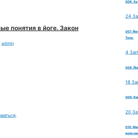
006. Ха
24 З
ые понятия в йоге. Закон
007. Йо
Тела.
т
admin
4 За
008. Йо
18 За
009. Кр
20 З
оваться
.
010. Ма
волн см