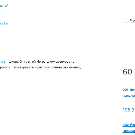
a.ru/
ga.ru/
итет
, Школа Открытой Йоги. www.openyoga.ru,
овать, тиражировать и распространять эту лекцию,
60 
001. Йо
импульс
105 З
002. Йо
Написан