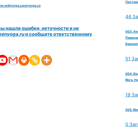
Постоян
w.wikiyoga.openyoga.ru
46 З
 вы нашли ошибки, неточности и не
003. Ак
enyoga.ru
и сообщите ответственному
Принцип
Брахмо
51 За
004. Ве
Йога. Н
19 За
005. Йо
0 Зап