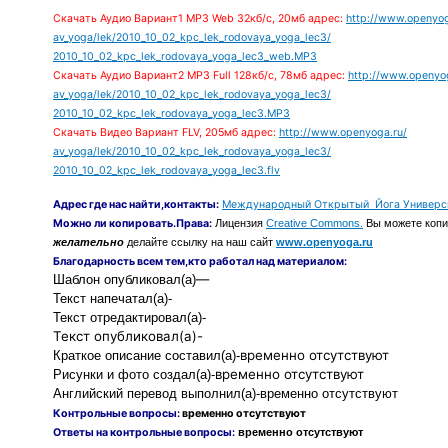
Скачать Аудио
Вариант1 MP3 Web 32кб/с, 20мб адрес:
http://www.openyog
av_yoga/lek/2010_10_02_kpc_lek_rodovaya_yoga_lec3/
2010_10_02_kpc_lek_rodovaya_yoga_lec3_web.MP3
Скачать Аудио
Вариант2 MP3 Full 128кб/с, 78мб адрес:
http://www.openyo
av_yoga/lek/2010_10_02_kpc_lek_rodovaya_yoga_lec3/
2010_10_02_kpc_lek_rodovaya_yoga_lec3.MP3
Скачать Видео Вариант FLV, 205мб адрес:
http://www.openyoga.ru/
av_yoga/lek/2010_10_02_kpc_lek_rodovaya_yoga_lec3/
2010_10_02_kpc_lek_rodovaya_yoga_lec3.flv
Адрес
где нас найти
,контакты:
Международный Открытый Йога Универс
Можно ли копировать.Права:
Лицензия
Creative Commons.
Вы можете копир
желательно
делайте ссылку на наш сайт
www.openyoga.ru
Благодарность всем тем,кто работал над материалом:
—
Шаблон
опубликовал(а)
Текст напечатал(а)-
Текст отредактировал(а)-
Текст опубликовал(а)-
временно отсутствуют
Краткое описание составил(а)-
временно отсутствуют
Рисунки и фото создал(а)-
Английский перевод выполнил(а)-
временно отсутствуют
Контрольные вопросы:
временно отсутствуют
Ответы на контрольные вопросы:
временно отсутствуют