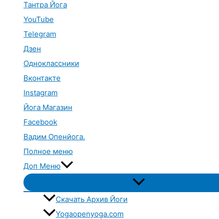
Тантра Йога
YouTube
Telegram
Дзен
Одноклассники
Вконтакте
Instagram
Йога Магазин
Facebook
Вадим Опенйога.
Полное меню
Доп Меню
Переключатель
меню
Скачать Архив Йоги
Yogaopenyoga.com