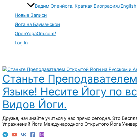
Вадим Опенйога. Краткая Биография.(English
Новые Записи
Йога на Бауманской
OpenYogaOm.com/
Log In
Поиск
Станьте Преподавателем
Языке! Несите Йогу по в
Видов Йоги.
Друзья, начинайте учиться у нас прямо сегодня. Это Бесп
Упражнений Йоги Международного Открытого Йога Универ