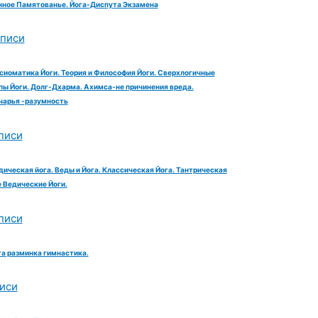
ное Памятованье. Йога-Диспута Экзамена
аписи
сиоматика Йоги. Теория и Философия Йоги. Сверхлогичные
ы Йоги. Долг-Дхарма. Ахимса-не причинения вреда.
чарья -разумность
писи
дическая йога. Веды и Йога. Классическая Йога. Тантрическая
е Ведические Йоги.
писи
га разминка гимнастика.
иси