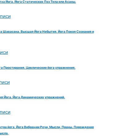
тха Йога. Йога Статических Поз Тела или Асаны.
аписи
га Шавасана. Высшая Йога Небытия. Йога Покоя Сознания и
писи
га Простирания. Циклические йога упражнения.
писи
ия Йога. Йога Динамических упражнений.
аписи
нтра йога. Йога Вибрации Речи, Мысли, Праны. Порождение
ысла.