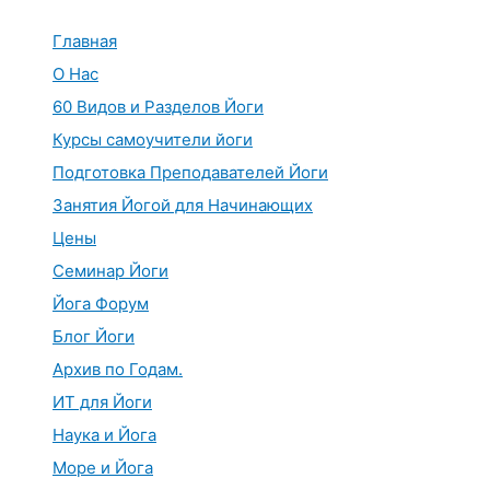
Перейти
к
Главная
содержимому
О Нас
60 Видов и Разделов Йоги
Курсы самоучители йоги
Подготовка Преподавателей Йоги
Занятия Йогой для Начинающих
Цены
Семинар Йоги
Йога Форум
Блог Йоги
Архив по Годам.
ИТ для Йоги
Наука и Йога
Море и Йога