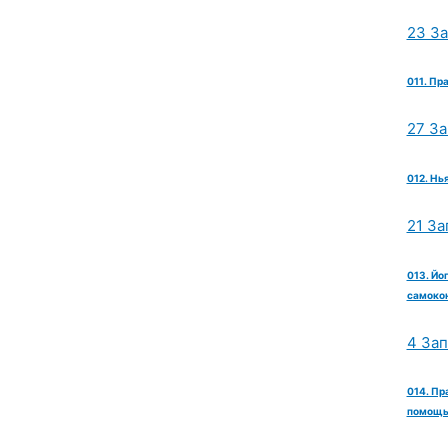
23 З
011. Пр
27 З
012. Нь
21 За
013. Йо
самокон
4 За
014. Пр
помощь 