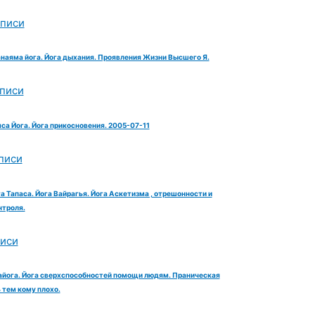
аписи
анаяма йога. Йога дыхания. Проявления Жизни Высшего Я.
аписи
яса Йога. Йога прикосновения. 2005-07-11
писи
га Тапаса. Йога Вайрагья. Йога Аскетизма , отрешонности и
троля.
писи
айога. Йога сверхспособностей помощи людям. Праническая
тем кому плохо.