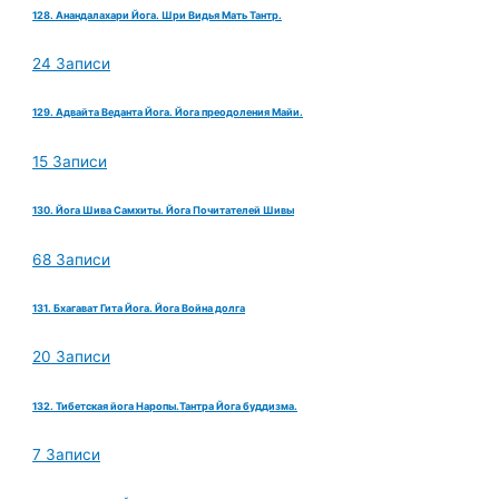
128. Анандалахари Йога. Шри Видья Мать Тантр.
24 Записи
129. Адвайта Веданта Йога. Йога преодоления Майи.
15 Записи
130. Йога Шива Самхиты. Йога Почитателей Шивы
68 Записи
131. Бхагават Гита Йога. Йога Война долга
20 Записи
132. Тибетская йога Наропы.Тантра Йога буддизма.
7 Записи