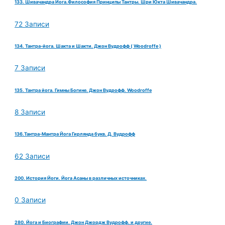
133. Шивачандра Йога.Философия Принципы Тантры. Шри Юкта Шивачандра.
72 Записи
134. Тантра-йога. Шакта и Шакти. Джон Вудрофф ( Woodroffe )
7 Записи
135. Тантра йога. Гимны Богине. Джон Вудрофф. Woodroffe
8 Записи
136.Тантра-Мантра Йога Гирлянда букв. Д. Вудрофф
62 Записи
200. История Йоги. Йога Асаны в различных источниках.
0 Записи
280. Йога и Биографии. Джон Джордж Вудрофф. и другие.