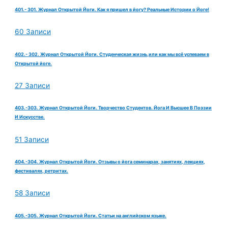
401.- 301. Журнал Открытой Йоги. Как я пришел в йогу? Реальные Истории о Йоге!
60 Записи
402.- 302. Журнал Открытой Йоги. Студенческая жизнь,или как мы всё успеваем в
Открытой йоге.
27 Записи
403.-303. Журнал Открытой Йоги. Творчество Студентов. Йога И Высшее В Поэзии
И Искусстве.
51 Записи
404.-304. Журнал Открытой Йоги. Отзывы о йога семинарах, занятиях, лекциях,
фестивалях, ретритах.
58 Записи
405.-305. Журнал Открытой Йоги. Статьи на английском языке.