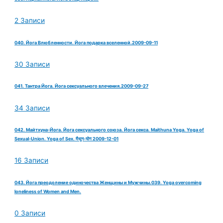
2 Записи
040. Йога Влюбленности. Йога подарка вселенной.2009-09-11
30 Записи
041. Тантра Йога. Йога сексуального влечения.2009-09-27
34 Записи
042. Майтхуна-Йога. Йога сексуального союза. Йога секса. Maithuna Yoga. Yoga of
Sexual-Union. Yoga of Sex. मैथुन-योग 2009-12-01
16 Записи
043. Йога преодоление одиночества Женщины и Мужчины.039. Yoga overcoming
loneliness of Women and Men.
0 Записи