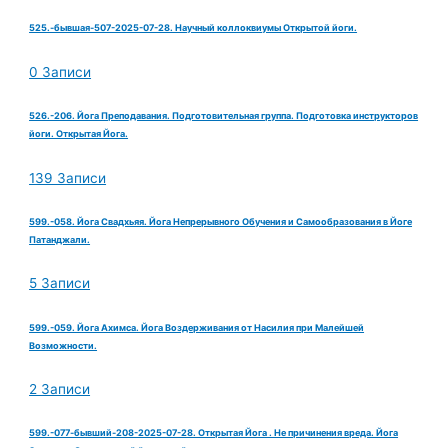
525.-бывшая-507-2025-07-28. Научный коллоквиумы Открытой йоги.
0 Записи
526.-206. Йога Преподавания. Подготовительная группа. Подготовка инструкторов
йоги. Открытая Йога.
139 Записи
599.-058. Йога Свадхьяя. Йога Непрерывного Обучения и Самообразования в Йоге
Патанджали.
5 Записи
599.-059. Йога Ахимса. Йога Воздерживания от Насилия при Малейшей
Возможности.
2 Записи
599.-077-бывший-208-2025-07-28. Открытая Йога . Не причинения вреда. Йога