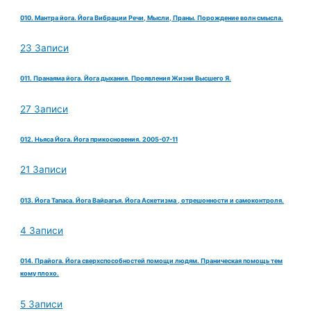
010. Мантра йога. Йога Вибрации Речи, Мысли, Праны. Порождение волн смысла.
23 Записи
011. Пранаяма йога. Йога дыхания. Проявления Жизни Высшего Я.
27 Записи
012. Ньяса Йога. Йога прикосновения. 2005-07-11
21 Записи
013. Йога Тапаса. Йога Вайрагья. Йога Аскетизма , отрешонности и самоконтроля.
4 Записи
014. Прайога. Йога сверхспособностей помощи людям. Праническая помощь тем
кому плохо.
5 Записи