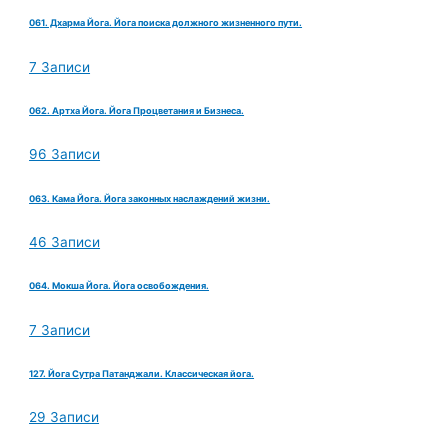
061. Дхарма Йога. Йога поиска должного жизненного пути.
7 Записи
062. Артха Йога. Йога Процветания и Бизнеса.
96 Записи
063. Кама Йога. Йога законных наслаждений жизни.
46 Записи
064. Мокша Йога. Йога освобождения.
7 Записи
127. Йога Сутра Патанджали. Классическая йога.
29 Записи