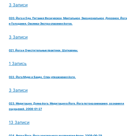
3 Записи
020. Йога и Еда. Питания Физическое, Ментальное, Эмоциональное, Духовное. Йога
и Голодания. Овсянка-Экстра спасение йогов.
3 Записи
021. Йога и Очистительные практики. Шаткармы.
1 Запись
022. Йога Мудр и Бандх. Спец упражнения йоги.
3 Записи
023. Медитация. Дхяна йога. Медитация в Йоге. Йога потока внимания, сознания и
ощущений. 2008-01-27
13 Записи
024. Янтра Йога. Йога зрительного восприятия форм. 2008-06-29