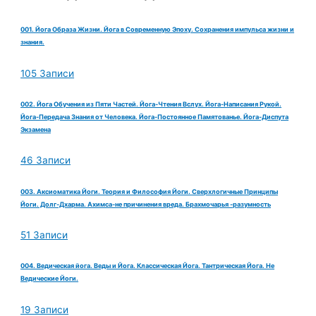
001. Йога Образа Жизни. Йога в Современную Эпоху. Сохранения импульса жизни и
знания.
105 Записи
002. Йога Обучения из Пяти Частей. Йога-Чтения Вслух. Йога-Написания Рукой.
Йога-Передача Знания от Человека. Йога-Постоянное Памятованье. Йога-Диспута
Экзамена
46 Записи
003. Аксиоматика Йоги. Теория и Философия Йоги. Сверхлогичные Принципы
Йоги. Долг-Дхарма. Ахимса-не причинения вреда. Брахмочарья -разумность
51 Записи
004. Ведическая йога. Веды и Йога. Классическая Йога. Тантрическая Йога. Не
Ведические Йоги.
19 Записи