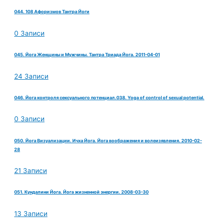
044. 108 Афоризмов Тантра Йоги
0 Записи
045. Йога Женщины и Мужчины. Тантра Триада Йога. 2011-04-01
24 Записи
046. Йога контроля сексуального потенциал.038. Yoga of control of sexual potential.
0 Записи
050. Йога Визуализации. Ичха Йога. Йога воображения и волеизявления. 2010-02-
28
21 Записи
051. Кундалини Йога. Йога жизненной энергии. 2008-03-30
13 Записи