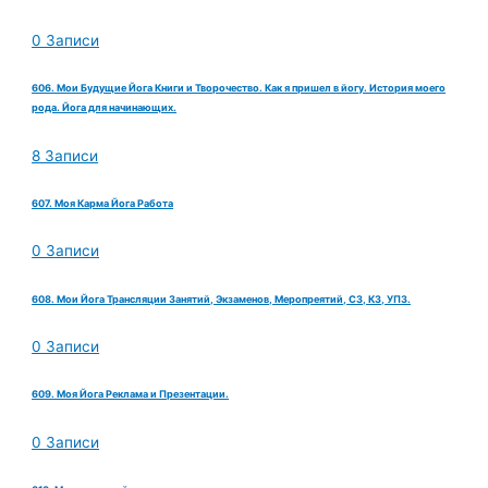
0 Записи
606. Мои Будущие Йога Книги и Творочество. Как я пришел в йогу. История моего
рода. Йога для начинающих.
8 Записи
607. Моя Карма Йога Работа
0 Записи
608. Мои Йога Трансляции Занятий, Экзаменов, Меропреятий, СЗ, КЗ, УПЗ.
0 Записи
609. Моя Йога Реклама и Презентации.
0 Записи