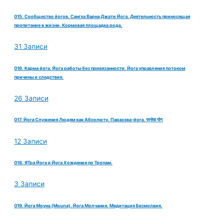
015. Сообщество йогов. Сангха Варна Джати Йога. Деятельность приносящая
пропитание в жизни. Кормовая площадка рода.
31 Записи
016. Карма йога. Йога работы без привязанности. Йога управления потоком
причины и следствия.
26 Записи
017. Йога Служения Людям как Абсолюту. Парасэва-йога. परसेवा योग
12 Записи
018. ЯТра Йога и Йога Хождения по Тропам.
3 Записи
019. Йога Моуна (Mouna). Йога Молчания. Медитация Безмолвия.