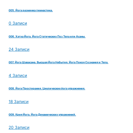
005. Йога разминка гимнастика.
0 Записи
006. Хатха Йога. Йога Статических Поз Тела или Асаны.
24 Записи
007. Йога Шавасана. Высшая Йога Небытия. Йога Покоя Сознания и Тела.
4 Записи
008. Йога Простирания. Циклические йога упражнения.
18 Записи
009. Крия Йога. Йога Динамических упражнений.
20 Записи