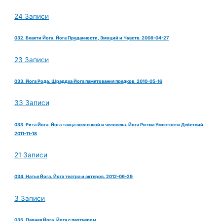
24 Записи
032. Бхакти Йога. Йога Преданности, Эмоций и Чувств. 2008-04-27
23 Записи
033. Йога Рода. Шраддха Йога памятования предков. 2010-05-16
33 Записи
033. Рита Йога. Йога танца вселенной и человека. Йога Ритма Уместости Действий.
2011-11-18
21 Записи
034. Натья Йога. Йога театра и актеров. 2012-06-29
3 Записи
035. Парная Йога. Йога с партнером.