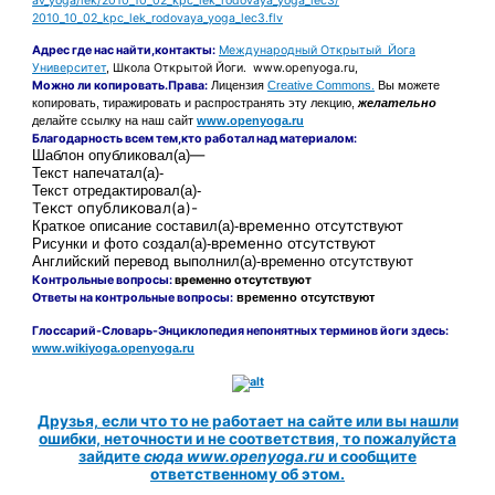
av_yoga/lek/2010_10_02_kpc_lek_rodovaya_yoga_lec3/
2010_10_02_kpc_lek_rodovaya_yoga_lec3.flv
Адрес
где нас найти
,контакты:
Международный Открытый Йога
Университет
, Школа Открытой Йоги. www.openyoga.ru,
Можно ли копировать.Права:
Лицензия
Creative Commons.
Вы можете
копировать, тиражировать и распространять эту лекцию,
желательно
делайте ссылку на наш сайт
www.openyoga.ru
Благодарность всем тем,кто работал над материалом:
—
Шаблон
опубликовал(а)
Текст напечатал(а)-
Текст отредактировал(а)-
Текст опубликовал(а)-
временно отсутствуют
Краткое описание составил(а)-
временно отсутствуют
Рисунки и фото создал(а)-
Английский перевод выполнил(а)-
временно отсутствуют
Контрольные вопросы:
временно отсутствуют
Ответы на контрольные вопросы:
временно отсутствуют
Глоссарий-Словарь-Энциклопедия непонятных терминов йоги здесь:
www.wikiyoga.openyoga.ru
Друзья, если что то не работает на сайте или вы нашли
ошибки, неточности и не соответствия, то пожалуйста
зайдите
сюда www.openyoga.ru
и сообщите
ответственному об этом.