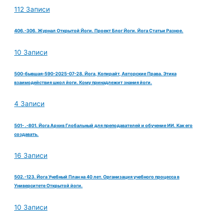
112 Записи
406.-306. Журнал Открытой Йоги. Проект Блог Йоги. Йога Статьи Разное.
10 Записи
500-бывшая-590-2025-07-28. Йога, Копирайт, Авторские Права. Этика
взаимодействия школ йоги. Кому принадлежит знания йоги.
4 Записи
501- .-801. Йога Архив Глобальный для преподавателей и обучение ИИ. Как его
создавать.
16 Записи
502.-123. Йога Учебный План на 40 лет. Организация учебного процесса в
Университете Открытой йоги.
10 Записи