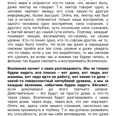
этого мира и откроется что-то такое, что, может быть,
даже лектор не говорил. Т.е. лектор говорит одно, а
человек черпает между его слов какую-то другую
информацию, более высшую. Опять же, лектор как был
так и остался, отличается только наше восприятие, у
одного человека одно восприятие, сила сознания, у
другого чуть поглубже, чуть посильнее сила сознания,
а третий может до самой сути копать. Поэтому, каждый
понимает лекции, аксиоматику по-своему, на своем
уровне. Кто-то понял одно, кто-то совсем другое, не то,
что надо было понять. Но если мы даже в карандаше
сможем пройти все эти слои, уровни и даже увидеть
что-то сверх, если у нас это выработано, то мы сможем
это сделать во всем: мы и книжки так будем читать, и
фильмы так будем смотреть и воспринимать Вселенную.
Вселенная начнет с нами разговаривать. Мы не только
будем видеть все плоско – вот дома, вот люди, вот
машины, вот надо идти на работу, вот какие-то дела –
какой-то поверхностный неглубокий уровень, а мы за
каждым явлением, событием будем видеть Абсолют,
если докопаемся до этого третьего уровня.
Действительно – это будут не просто дома, а что-то
такое сверх, Вселенная будет разговаривать с нами
через дома, через воду, через все, что нас окружает.
Опять же, здесь сила нашего сознания, насколько мы
можем проникнуть в глубину. Т.е. мы должны развивать
эту способность, если мы себя мотивируем, то это даже