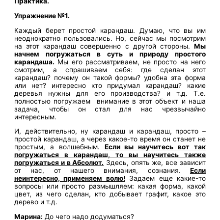
Практика.
Упражнение №1.
Каждый берет простой карандаш. Думаю, что вы им
неоднократно пользовались. Но, сейчас мы посмотрим
на этот карандаш совершенно с другой стороны.
Мы
начнем погружаться в суть и природу простого
карандаша.
Мы его рассматриваем, не просто на него
смотрим, а спрашиваем себя: где сделан этот
карандаш? почему он такой формы? удобна эта форма
или нет? интересно кто придумал карандаш? какие
деревья нужны для его производства? и т.д. Т.е.
полностью погружаем внимание в этот объект и наша
задача, чтобы он стал для нас чрезвычайно
интересным.
И, действительно, ну карандаш и карандаш, просто –
простой карандаш, а через какое-то время он станет не
простым, а волшебным.
Если вы научитесь вот так
погружаться в карандаш, то вы научитесь также
погружаться и в Абсолют.
Здесь, опять же, все зависит
от нас, от нашего внимания, сознания.
Если
неинтересно, применяем волю!
Задаем еще какие-то
вопросы или просто размышляем: какая форма, какой
цвет, из чего сделан, кто добывает графит, какое это
дерево и т.д.
Марина:
До чего надо додуматься?