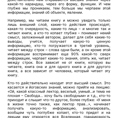
какой-то карандаш, через его форму, функции. И чем
глубже мы проникаем, тем больше мы черпаем этой
информации, знаний об объекте, явлении.
Например, мы читаем книгу и можно увидеть только
лишь внешний слой, какие-то действия происходят,
какая-то очередность, какие-то лица – и многие так и
читают книги, а кто-то копает глубже – понимает некий
смысл, заложенный автором, делает для себя какие-то
выводы, учится, получает какую-то ценную
информацию, кто-то погружается в третий уровень,
читает между строк – слова одни были, а он кроме этой
информации воспринимает еще 90% какой-то сверх
информации, черпает какие-то знания, опять же, читает
между строк. Все зависит не от книги, которую вы
читаете, книга она и для одного книга и для другого
книга, а все зависит от человека, который читает эту
книгу.
Кто-то действительно находит этот высший смысл. Это
касается и йоговских знаний, можно прийти на лекцию:
«Ой, какой классный лектор, веселый, умный…и тема не
плохая – Свобода… хочу быть свободным» и т.д., кто-то
приходит и слышит что-то другое, более глубже: «У меня
в жизни точно также, как лектор прав…», начинает
получать какую-то информацию, анализировать,
вообщем чуть поглубже копает, кто-то придет и на
лекции ему откроется вся Вселенная, грандиозность