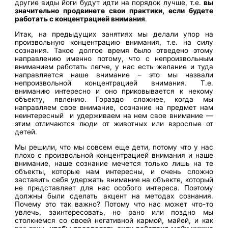
другие виды йоги будут идти на порядок лучше, т.е.
вы
значительно продвинете свои практики, если будете
работать с концентрацией внимания
.
Итак, на предыдущих занятиях мы делали упор на
произвольную концентрацию внимания, т.е. на силу
сознания. Такое долгое время было отведено этому
направлению именно потому, что с непроизвольным
вниманием работать легче, у нас есть желание и туда
направляется наше внимание – это мы назвали
непроизвольной концентрацией внимания. Т.е.
вниманию интересно и оно приковывается к некому
объекту, явлению. Гораздо сложнее, когда мы
направляем свое внимание, сознание на предмет нам
неинтересный и удерживаем на нем свое внимание —
этим отличаются люди от животных или взрослые от
детей.
Мы решили, что мы совсем еще дети, потому что у нас
плохо с произвольной концентрацией внимания и наше
внимание, наше сознание мечется только лишь на те
объекты, которые нам интересны, и очень сложно
заставить себя удержать внимание на объекте, который
не представляет для нас особого интереса. Поэтому
должны были сделать акцент на методах сознания.
Почему это так важно? Потому что нас может что-то
увлечь, заинтересовать, но рано или поздно мы
столкнемся со своей негативной кармой, майей, и как