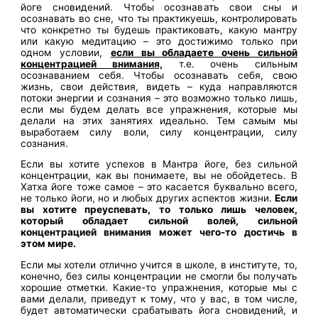
йоге сновидений. Чтобы осознавать свои сны и
осознавать во сне, что ты практикуешь, контролировать
что конкретно ты будешь практиковать, какую мантру
или какую медитацию – это достижимо только при
одном условии,
если вы обладаете очень сильной
концентрацией внимания,
т.е. очень сильным
осознаванием себя. Чтобы осознавать себя, свою
жизнь, свои действия, видеть – куда направляются
потоки энергии и сознания – это возможно только лишь,
если мы будем делать все упражнения, которые мы
делали на этих занятиях идеально. Тем самым мы
выработаем силу воли, силу концентрации, силу
сознания.
Если вы хотите успехов в Мантра йоге, без сильной
концентрации, как вы понимаете, вы не обойдетесь. В
Хатха йоге тоже самое – это касается буквально всего,
не только йоги, но и любых других аспектов жизни.
Если
вы хотите преуспевать, то только лишь человек,
который обладает сильной волей, сильной
концентрацией внимания может чего-то достичь в
этом мире.
Если мы хотели отлично учится в школе, в институте, то,
конечно, без силы концентрации не смогли бы получать
хорошие отметки. Какие-то упражнения, которые мы с
вами делали, приведут к тому, что у вас, в том числе,
будет автоматически срабатывать йога сновидений, и