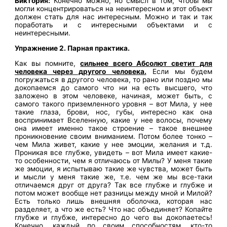
Виктория:
Конечно можно, но смысл в том, чтобы мы
могли концентрироваться на неинтересном и этот объект
должен стать для нас интересным. Можно и так и так
поработать и с интересными объектами и с
неинтересными.
Упражнение 2. Парная практика.
Как вы помните,
сильнее всего Абсолют светит для
человека через другого человека.
Если мы будем
погружаться в другого человека, то рано или поздно мы
докопаемся до самого что ни на есть высшего, что
заложено в этом человеке, начиная, может быть, с
самого такого приземленного уровня – вот Мила, у нее
такие глаза, брови, нос, губы, интересно как она
воспринимает Вселенную, какие у нее волосы, почему
она имеет именно такое строение – такое внешнее
проникновение своим вниманием. Потом более тонко –
чем Мила живет, какие у нее эмоции, желания и т.д.
Проникая все глубже, увидеть – вот Мила имеет какие-
то особенности, чем я отличаюсь от Милы? У меня такие
же эмоции, я испытываю такие же чувства, может быть
и мысли у меня такие же, т.е. чем же мы все-таки
отличаемся друг от друга? Так все глубже и глубже и
потом может вообще нет разницы между мной и Милой?
Есть только лишь внешняя оболочка, которая нас
разделяет, а что же есть? Что нас объединяет? Копайте
глубже и глубже, интересно до чего вы докопаетесь!
Конечно, каждый по своим способностям, кто-то