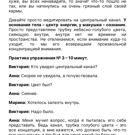
хуже, вы всех ненавидите, то значит что-то пошло не
так, или вы наткнулись на очень грязный слой своей
кармы.
Давайте просто медитировать на центральный канал.
У
основания тела – центр энергии, у макушки – сознания.
Просто представляем трубку небесно-голубого цвета,
сияющую внутри, внутри нет ни времени ни
пространства. Не отвлекаемся, если внимание куда-то
уходит, то мы его возвращаем произвольной
концентрацией внимания.
Практика упражнения № 3 – 10 минут.
Виктория:
Кто увидел центральный канал?
Анна:
Скорее не увидела, а почувствовала.
Виктория:
Цвет был?
Анна:
Сияние.
Марина:
Хотелось залезть внутрь.
Виктория:
Надо было.
Анна:
Меня мучил вопрос, когда я пыталась его себе
представить. Ведь канал, трубка голубого цвета – это
все концепция, а мне кажется, что должно быть что-то
вне концепции, и это был для меня какой-то барьер.