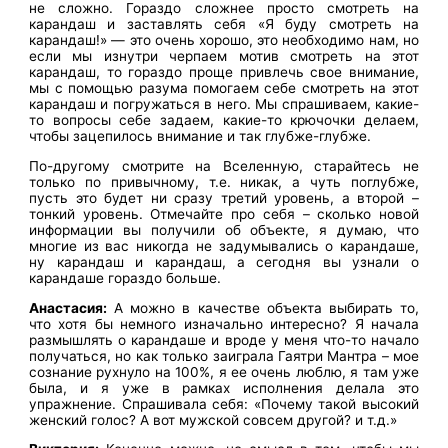
не сложно. Гораздо сложнее просто смотреть на
карандаш и заставлять себя «Я буду смотреть на
карандаш!» — это очень хорошо, это необходимо нам, но
если мы изнутри черпаем мотив смотреть на этот
карандаш, то гораздо проще привлечь свое внимание,
мы с помощью разума помогаем себе смотреть на этот
карандаш и погружаться в него. Мы спрашиваем, какие-
то вопросы себе задаем, какие-то крючочки делаем,
чтобы зацепилось внимание и так глубже-глубже.
По-другому смотрите на Вселенную, старайтесь не
только по привычному, т.е. никак, а чуть поглубже,
пусть это будет ни сразу третий уровень, а второй –
тонкий уровень. Отмечайте про себя – сколько новой
информации вы получили об объекте, я думаю, что
многие из вас никогда не задумывались о карандаше,
ну карандаш и карандаш, а сегодня вы узнали о
карандаше гораздо больше.
Анастасия:
А можно в качестве объекта выбирать то,
что хотя бы немного изначально интересно? Я начала
размышлять о карандаше и вроде у меня что-то начало
получаться, но как только заиграла Гаятри Мантра – мое
сознание рухнуло на 100%, я ее очень люблю, я там уже
была, и я уже в рамках исполнения делала это
упражнение. Спрашивала себя: «Почему такой высокий
женский голос? А вот мужской совсем другой? и т.д.»