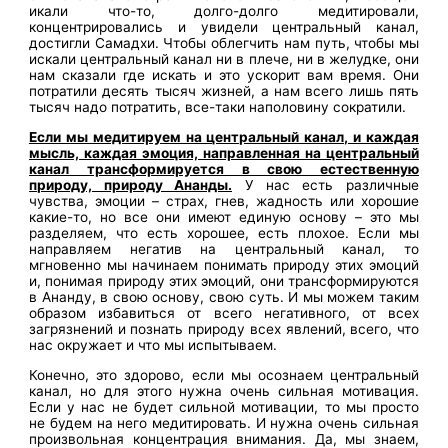
икали что-то, долго-долго медитировали,
концентрировались и увидели центральный канал,
достигли Самадхи. Чтобы облегчить нам путь, чтобы мы
искали центральный канал ни в плече, ни в желудке, они
нам сказали где искать и это ускорит вам время. Они
потратили десять тысяч жизней, а нам всего лишь пять
тысяч надо потратить, все-таки наполовину сократили.
Если мы медитируем на центральный канал, и каждая
мысль, каждая эмоция, направленная на центральный
канал трансформируется в свою естественную
природу, природу Ананды.
У нас есть различные
чувства, эмоции – страх, гнев, жадность или хорошие
какие-то, но все они имеют единую основу – это мы
разделяем, что есть хорошее, есть плохое. Если мы
направляем негатив на центральный канал, то
мгновенно мы начинаем понимать природу этих эмоций
и, понимая природу этих эмоций, они трансформируются
в Ананду, в свою основу, свою суть. И мы можем таким
образом избавиться от всего негативного, от всех
загрязнений и познать природу всех явлений, всего, что
нас окружает и что мы испытываем.
Конечно, это здорово, если мы осознаем центральный
канал, но для этого нужна очень сильная мотивация.
Если у нас не будет сильной мотивации, то мы просто
не будем на него медитировать. И нужна очень сильная
произвольная концентрация внимания. Да, мы знаем,