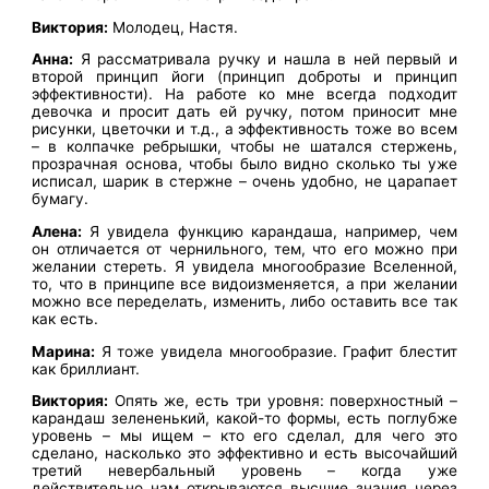
Виктория:
Молодец, Настя.
Анна:
Я рассматривала ручку и нашла в ней первый и
второй принцип йоги (принцип доброты и принцип
эффективности). На работе ко мне всегда подходит
девочка и просит дать ей ручку, потом приносит мне
рисунки, цветочки и т.д., а эффективность тоже во всем
– в колпачке ребрышки, чтобы не шатался стержень,
прозрачная основа, чтобы было видно сколько ты уже
исписал, шарик в стержне – очень удобно, не царапает
бумагу.
Алена:
Я увидела функцию карандаша, например, чем
он отличается от чернильного, тем, что его можно при
желании стереть. Я увидела многообразие Вселенной,
то, что в принципе все видоизменяется, а при желании
можно все переделать, изменить, либо оставить все так
как есть.
Марина:
Я тоже увидела многообразие. Графит блестит
как бриллиант.
Виктория:
Опять же, есть три уровня: поверхностный –
карандаш зелененький, какой-то формы, есть поглубже
уровень – мы ищем – кто его сделал, для чего это
сделано, насколько это эффективно и есть высочайший
третий невербальный уровень – когда уже
действительно нам открываются высшие знания через