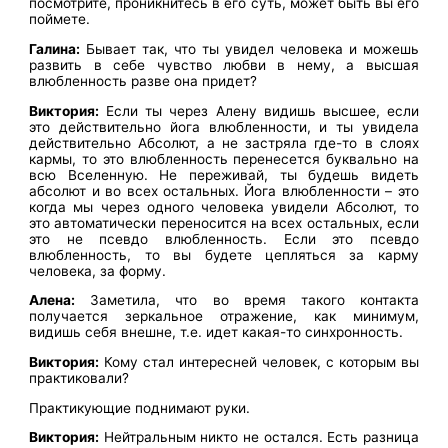
посмотрите, проникнитесь в его суть, может быть вы его
поймете.
Галина:
Бывает так, что ты увидел человека и можешь
развить в себе чувство любви в нему, а высшая
влюбленность разве она придет?
Виктория:
Если ты через Алену видишь высшее, если
это действительно йога влюбленности, и ты увидела
действительно Абсолют, а не застряла где-то в слоях
кармы, то это влюбленность перенесется буквально на
всю Вселенную. Не переживай, ты будешь видеть
абсолют и во всех остальных. Йога влюбленности – это
когда мы через одного человека увидели Абсолют, то
это автоматически переносится на всех остальных, если
это не псевдо влюбленность. Если это псевдо
влюбленность, то вы будете цепляться за карму
человека, за форму.
Алена:
Заметила, что во время такого контакта
получается зеркальное отражение, как минимум,
видишь себя внешне, т.е. идет какая-то синхронность.
Виктория:
Кому стал интересней человек, с которым вы
практиковали?
Практикующие поднимают руки.
Виктория:
Нейтральным никто не остался. Есть разница