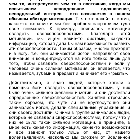
чем-то, интересуемся чем-то в состоянии, когда мы
испытываем неподдельное вдохновение,
неподдельный интерес – это называется в нашем
обычном обиходе мотивация.
Т.е. есть какой-то мотив,
какое-то желание и мы без проблем направляем туда
свое внимание. К примеру, появилась мотивация
овладеть сверхспособностями, благодаря этой
мотивации, мы ищем какие-то системы, какую-то
информацию, которая дала бы нам возможность развить
эти сверхспособности. Таким образом, многие приходят
и в йогу, т.е. они занимаются йогой, направляют свое
внимание и концентрируются на йоге только лишь для
того, чтобы овладеть сверхспособностями и если у
человека очень сильная мотивация, он впивается, что
называется, зубами в предмет и начинает его «грызть».
Действительно, я знаю людей, которые хотели с
помощью йоги овладеть сверхспособностями, у них
было очень сильное желание и мотив, и они достигали
определенных сверхспособностей. Занятия строились
таким образом, что чуть ли не круглосуточно они
занимались йогой, делали специальные упражнения, и
они своего достигли. С ними в группе занимались люди,
которые не овладели сверхспособностями, потому что у
них не было такой сильной мотивации. В принципе, в
мире есть какая-то информация, какие-то возможности
и все зависит только лишь от нас, от нашего
волеизъявления, насколько мы сможем от Вселенной