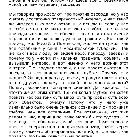
открыть и другое, потому что здесь все определяется
силой нашего сознания, внимания.
Мы говорим про Абсолют, про понятие свобода, но у нас
к этому достаточно поверхностный интерес, у нас такой
же интерес и ко всем остальным вещам и, если у нас
выработается привычка проникать глубже в явления
природы или какие-то объекты, то это автоматически
перенесется и на ваше духовное развитие. Вот такой
пример, жил Михайло Ломоносов, жил — не тужил, как
все остальные у себя в Архангельской губернии. Так
же как и все люди, он видел небо, природу, звезды и
почему то у многих эти явления, предметы, объекты не
вызывали интерес, а вот именно у него возник этот
интерес. Т.е. падают звезды, он не просто смотрел на
звезды, а сознанием проникал глубже. Почему они
падают? Он видел радугу, почему у радуги такие цвета,
а не другие, почему в такой последовательности?
Почему возникает северное сияние? Да, красиво, но
что-то же за этим стоит. Т.е. он копал глубже, он хотел
познать как раз таки суть мира, суть природы, суть всех
этих объектов. Почему? Потому что у него уже
изначально было очень сильное сознание и он проникал
глубже, чем все остальные. Все остальные, кто жил
рядом с ним, в принципе, тоже могли бы это сделать, но
они еще не обладали силой сознания Ломоносова и
просто поверхностно воспринимали мир, либо через
призму каких-то общепринятых понятий, в то время, как
правило, это были религиозные понятия.