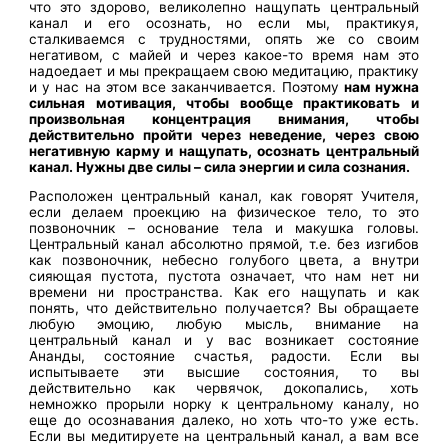
что это здорово, великолепно нащупать центральный
канал и его осознать, но если мы, практикуя,
сталкиваемся с трудностями, опять же со своим
негативом, с майей и через какое-то время нам это
надоедает и мы прекращаем свою медитацию, практику
и у нас на этом все заканчивается. Поэтому
нам нужна
сильная мотивация, чтобы вообще практиковать и
произвольная концентрация внимания, чтобы
действительно пройти через неведение, через свою
негативную карму и нащупать, осознать центральный
канал. Нужны две силы – сила энергии и сила сознания.
Расположен центральный канал, как говорят Учителя,
если делаем проекцию на физическое тело, то это
позвоночник – основание тела и макушка головы.
Центральный канал абсолютно прямой, т.е. без изгибов
как позвоночник, небесно голубого цвета, а внутри
сияющая пустота, пустота означает, что нам нет ни
времени ни пространства. Как его нащупать и как
понять, что действительно получается? Вы обращаете
любую эмоцию, любую мысль, внимание на
центральный канал и у вас возникает состояние
Ананды, состояние счастья, радости. Если вы
испытываете эти высшие состояния, то вы
действительно как червячок, докопались, хоть
немножко прорыли норку к центральному каналу, но
еще до осознавания далеко, но хоть что-то уже есть.
Если вы медитируете на центральный канал, а вам все