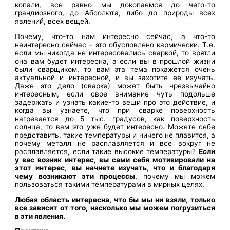
копали, все равно мы докопаемся до чего-то
грандиозного, до Абсолюта, либо до природы всех
явлений, всех вещей.
Почему, что-то нам интересно сейчас, а что-то
неинтересно сейчас – это обусловлено кармически. Т.е.
если мы никогда не интересовались сваркой, то врятли
она вам будет интересна, а если вы в прошлой жизни
были сварщиком, то вам эта тема покажется очень
актуальной и интересной, и вы захотите ее изучать.
Даже это дело (сварка) может быть чрезвычайно
интересным, если свое внимание чуть подольше
задержать и узнать какие-то вещи про это действие, и
когда вы узнаете, что при сварке поверхность
нагревается до 5 тыс. градусов, как поверхность
солнца, то вам это уже будет интересно. Можете себе
представить, такие температуры и ничего не плавится, а
почему металл не расплавляется и все вокруг не
расплавляется, если такие высокие температуры?
Если
у вас возник интерес, вы сами себя мотивировали на
этот интерес
,
вы начнете изучать, что и благодаря
чему возникают эти процессы
, почему мы можем
пользоваться такими температурами в мирных целях.
Любая область интересна, что бы мы ни взяли, только
все зависит от того, насколько мы можем погрузиться
в эти явления.