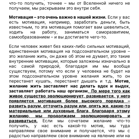
что-то получить, точнее – мы от Вселенной ничего не
получаем, мы раскрываем это внутри себя.
Мотивация – это очень важно в нашей жизни.
Если у вас
есть мотивация, например, заработать деньги, быть
известным, то эта мотивация помогает вам шевелиться,
ходить на работу, заниматься саморазвитием,
самообразованием – и вы достигаете чего-то.
Если человек живет без каких-либо сильных мотиваций,
единственная мотивация на подсознательном уровне –
это желание жить, он даже об этом не думает, это такие
внутренние мотивации, которые заложены изначально в
нас самой природой, благодаря им мы вообще
существуем, потому что если у человека не будет на
этом подсознательном уровне желания жить, то он
перестанет кушать, перестанет дышать и т.д.
Мотив,
желание жить заставляет нас делать вдох и выдох,
заставляет работать наш организм
.
По мере того как
живое существо эволюционирует, развивается, у него
появляется мотивация более высокого порядка –
развить разум, отточить разум или, опять же, какие-то
материальные или духовные блага, благодаря этому
желанию, мы продолжаем эволюционировать и
развиваться.
Если мы сочетаем желание что-то
получить, у нас есть какой-то мотив, мы туда
направляем свое внимание и получается, что мы с
радостью направляем свое внимание на явление или на