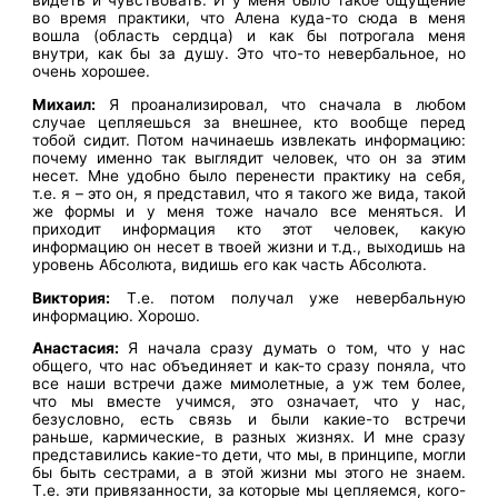
видеть и чувствовать. И у меня было такое ощущение
во время практики, что Алена куда-то сюда в меня
вошла (область сердца) и как бы потрогала меня
внутри, как бы за душу. Это что-то невербальное, но
очень хорошее.
Михаил:
Я проанализировал, что сначала в любом
случае цепляешься за внешнее, кто вообще перед
тобой сидит. Потом начинаешь извлекать информацию:
почему именно так выглядит человек, что он за этим
несет. Мне удобно было перенести практику на себя,
т.е. я – это он, я представил, что я такого же вида, такой
же формы и у меня тоже начало все меняться. И
приходит информация кто этот человек, какую
информацию он несет в твоей жизни и т.д., выходишь на
уровень Абсолюта, видишь его как часть Абсолюта.
Виктория:
Т.е. потом получал уже невербальную
информацию. Хорошо.
Анастасия:
Я начала сразу думать о том, что у нас
общего, что нас объединяет и как-то сразу поняла, что
все наши встречи даже мимолетные, а уж тем более,
что мы вместе учимся, это означает, что у нас,
безусловно, есть связь и были какие-то встречи
раньше, кармические, в разных жизнях. И мне сразу
представились какие-то дети, что мы, в принципе, могли
бы быть сестрами, а в этой жизни мы этого не знаем.
Т.е. эти привязанности, за которые мы цепляемся, кого-