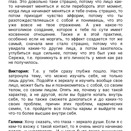
глаз. Это довольно таки страшно, потому что лицо как-
то начинает меняться и если перебороть этот момент,
когда лица начинают меняться и тебе очень страшно, то
потом приходит чувство эйфории, потому что ты
разотождествляешься с собой и понимаешь, что это
уже вовсе не твое отражение. А уже какое-то
многоликое создание, которое к тебе по сути имеет
косвенное отношение. Также и в этой практике,
особенно если не моргать, то эффект создается тот же
самый, сначала мне стало страшно, потому что я
увидела какие-то другие лица, а потом захотелось
углубиться еще сильнее, потому что это был уже не
Сережа, т.е. проникнуть в его личность у меня как раз
не получилось.
Виктория:
Т.е. у тебя сразу глубже пошло. Настя
затронула тему, что можно изучать себя, не только
лишь других. Подойти к зеркалу и изучить вообще свое
лицо, может быть вы и познакомитесь с собой, со своим
телом, со своим лицом. Опять же, почему у вас такой
характер, а не другой, если вы будете копать внутрь
себя, то вы также сможете докопаться и до каких-то
своих проблем, причин этих проблем, кармических
семян, т.е. пройдете все пласты кармы и выйдете на
что-то более высшее внутри себя.
Галина:
Хочу сказать, что глаза – зеркало души. Если я с
кем-то вхожу с такой контакт, то я очень много начинаю