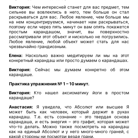
Виктория:
Чем интересней станет для вас предмет, тем
сильнее вы вовлеклись в него, тем больше он стал
раскрываться для вас. Любое явление, чем больше мы
на нем концентрируемся, начинает нам раскрываться,
поэтому если через пять минут он вам опять покажется
простым карандашом, значит, вы поверхностно
рассматривали этот объект и нисколько не погрузились.
Любое явление, любой объект может стать для нас
чрезвычайно грандиозным.
Елена:
Насколько важно медитируем ли мы на этот
конкретный карандаш или просто думаем о карандашах.
Виктория:
Сейчас мы думаем конкретно об этом
карандаше.
Практика упражнения № 1 – 10 минут.
Виктория:
Кто нашел аксиоматику йоги в простом
карандаше?
Анастасия:
Я увидела, что Абсолют или высшее Я
может быть как человек, который держит в руках
карандаш. Т.е. есть сознание – это твердая основа
карандаша, и есть энергия – это графит, которая может
что-то делать. Можно также посмотреть на карандаш
как на единый Абсолют и у него много-много граней, с
какой стороны ни посмотри везде грани.