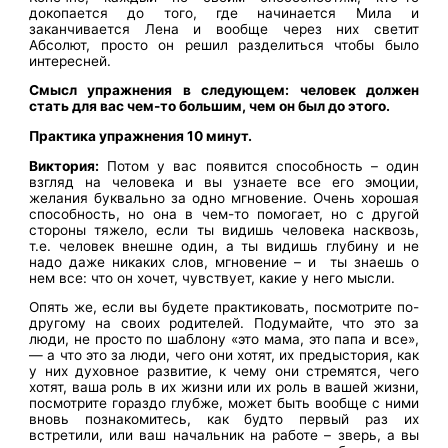
докопается до того, где начинается Мила и
заканчивается Лена и вообще через них светит
Абсолют, просто он решил разделиться чтобы было
интересней.
Смысл упражнения в следующем: человек должен
стать для вас чем-то большим, чем он был до этого.
Практика упражнения 10 минут.
Виктория:
Потом у вас появится способность – один
взгляд на человека и вы узнаете все его эмоции,
желания буквально за одно мгновение. Очень хорошая
способность, но она в чем-то помогает, но с другой
стороны тяжело, если ты видишь человека насквозь,
т.е. человек внешне один, а ты видишь глубину и не
надо даже никаких слов, мгновение – и ты знаешь о
нем все: что он хочет, чувствует, какие у него мысли.
Опять же, если вы будете практиковать, посмотрите по-
другому на своих родителей. Подумайте, что это за
люди, не просто по шаблону «это мама, это папа и все»,
— а что это за люди, чего они хотят, их предыстория, как
у них духовное развитие, к чему они стремятся, чего
хотят, ваша роль в их жизни или их роль в вашей жизни,
посмотрите гораздо глубже, может быть вообще с ними
вновь познакомитесь, как будто первый раз их
встретили, или ваш начальник на работе – зверь, а вы