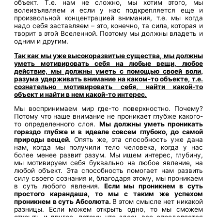
объект. Т.е. нам не сложно, мы хотим этого, мы
волеизъявляем и если у нас подкрепляется еще и
произвольной концентрацией внимания, т.е. мы когда
надо себя заставляем – это, конечно, та сила, которая и
творит в этой Вселенной. Поэтому мы должны владеть и
одним и другим.
Так как мы уже высокоразвитые существа, мы должны
уметь мотивировать себя на любые вещи, любое
действие, мы должны уметь с помощью своей воли,
разума удерживать внимание на каком-то объекте, т.е.
сознательно мотивировать себя, найти какой-то
объект и найти в нем какой-то интерес.
Мы воспринимаем мир где-то поверхностно. Почему?
Потому что наше внимание не проникает глубже какого-
то определенного слоя.
Мы должны уметь проникать
гораздо глубже и в идеале совсем глубоко, до самой
природы вещей.
Опять же, эта способность уже дана
нам, когда мы получили тело человека, когда у нас
более менее развит разум. Мы ищем интерес, глубину,
мы мотивируем себя буквально на любое явление, на
любой объект. Эта способность помогает нам развить
силу своего сознания и, благодаря этому, мы проникаем
в суть любого явления.
Если мы проникнем в суть
простого карандаша, то мы с таким же успехом
проникнем в суть Абсолюта.
В этом смысле нет никакой
разницы. Если можем открыть одно, то мы сможем