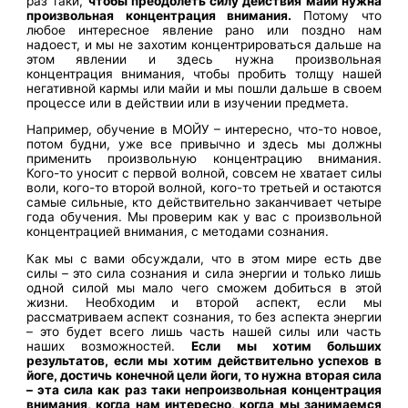
раз таки,
чтобы преодолеть силу действия майи нужна
произвольная концентрация внимания.
Потому что
любое интересное явление рано или поздно нам
надоест, и мы не захотим концентрироваться дальше на
этом явлении и здесь нужна произвольная
концентрация внимания, чтобы пробить толщу нашей
негативной кармы или майи и мы пошли дальше в своем
процессе или в действии или в изучении предмета.
Например, обучение в МОЙУ – интересно, что-то новое,
потом будни, уже все привычно и здесь мы должны
применить произвольную концентрацию внимания.
Кого-то уносит с первой волной, совсем не хватает силы
воли, кого-то второй волной, кого-то третьей и остаются
самые сильные, кто действительно заканчивает четыре
года обучения. Мы проверим как у вас с произвольной
концентрацией внимания, с методами сознания.
Как мы с вами обсуждали, что в этом мире есть две
силы – это сила сознания и сила энергии и только лишь
одной силой мы мало чего сможем добиться в этой
жизни. Необходим и второй аспект, если мы
рассматриваем аспект сознания, то без аспекта энергии
– это будет всего лишь часть нашей силы или часть
наших возможностей.
Если мы хотим больших
результатов, если мы хотим действительно успехов в
йоге, достичь конечной цели йоги, то нужна вторая сила
– эта сила как раз таки непроизвольная концентрация
внимания, когда нам интересно, когда мы занимаемся