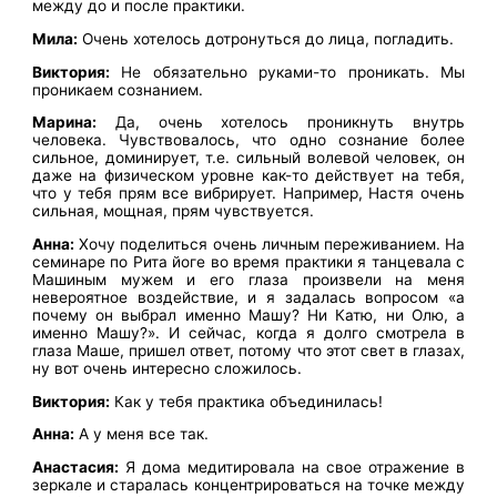
между до и после практики.
Мила:
Очень хотелось дотронуться до лица, погладить.
Виктория:
Не обязательно руками-то проникать. Мы
проникаем сознанием.
Марина:
Да, очень хотелось проникнуть внутрь
человека. Чувствовалось, что одно сознание более
сильное, доминирует, т.е. сильный волевой человек, он
даже на физическом уровне как-то действует на тебя,
что у тебя прям все вибрирует. Например, Настя очень
сильная, мощная, прям чувствуется.
Анна:
Хочу поделиться очень личным переживанием. На
семинаре по Рита йоге во время практики я танцевала с
Машиным мужем и его глаза произвели на меня
невероятное воздействие, и я задалась вопросом «а
почему он выбрал именно Машу? Ни Катю, ни Олю, а
именно Машу?». И сейчас, когда я долго смотрела в
глаза Маше, пришел ответ, потому что этот свет в глазах,
ну вот очень интересно сложилось.
Виктория:
Как у тебя практика объединилась!
Анна:
А у меня все так.
Анастасия:
Я дома медитировала на свое отражение в
зеркале и старалась концентрироваться на точке между