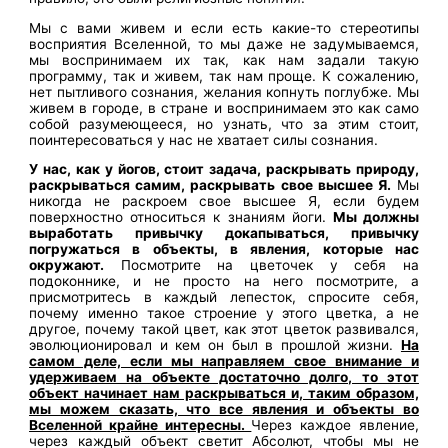
Мы с вами живем и если есть какие-то стереотипы
восприятия Вселенной, то мы даже не задумываемся,
мы воспринимаем их так, как нам задали такую
программу, так и живем, так нам проще. К сожалению,
нет пытливого сознания, желания копнуть поглубже. Мы
живем в городе, в стране и воспринимаем это как само
собой разумеющееся, но узнать, что за этим стоит,
поинтересоваться у нас не хватает силы сознания.
У нас, как у йогов, стоит задача, раскрывать природу,
раскрываться самим, раскрывать свое высшее Я.
Мы
никогда не раскроем свое высшее Я, если будем
поверхностно относиться к знаниям йоги.
Мы должны
выработать привычку докапываться, привычку
погружаться в объекты, в явления, которые нас
окружают.
Посмотрите на цветочек у себя на
подоконнике, и не просто на него посмотрите, а
присмотритесь в каждый лепесток, спросите себя,
почему именно такое строение у этого цветка, а не
другое, почему такой цвет, как этот цветок развивался,
эволюционировал и кем он был в прошлой жизни.
На
самом деле, если мы направляем свое внимание и
удерживаем на объекте достаточно долго, то этот
объект начинает нам раскрываться и, таким образом,
мы можем сказать, что все явления и объекты во
Вселенной крайне интересны.
Через каждое явление,
через каждый объект светит Абсолют, чтобы мы не