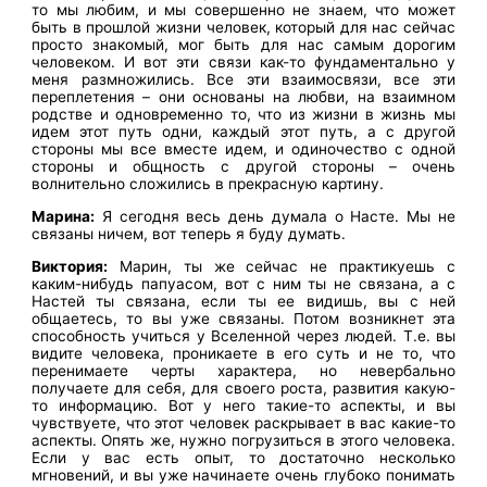
то мы любим, и мы совершенно не знаем, что может
быть в прошлой жизни человек, который для нас сейчас
просто знакомый, мог быть для нас самым дорогим
человеком. И вот эти связи как-то фундаментально у
меня размножились. Все эти взаимосвязи, все эти
переплетения – они основаны на любви, на взаимном
родстве и одновременно то, что из жизни в жизнь мы
идем этот путь одни, каждый этот путь, а с другой
стороны мы все вместе идем, и одиночество с одной
стороны и общность с другой стороны – очень
волнительно сложились в прекрасную картину.
Марина:
Я сегодня весь день думала о Насте. Мы не
связаны ничем, вот теперь я буду думать.
Виктория:
Марин, ты же сейчас не практикуешь с
каким-нибудь папуасом, вот с ним ты не связана, а с
Настей ты связана, если ты ее видишь, вы с ней
общаетесь, то вы уже связаны. Потом возникнет эта
способность учиться у Вселенной через людей. Т.е. вы
видите человека, проникаете в его суть и не то, что
перенимаете черты характера, но невербально
получаете для себя, для своего роста, развития какую-
то информацию. Вот у него такие-то аспекты, и вы
чувствуете, что этот человек раскрывает в вас какие-то
аспекты. Опять же, нужно погрузиться в этого человека.
Если у вас есть опыт, то достаточно несколько
мгновений, и вы уже начинаете очень глубоко понимать