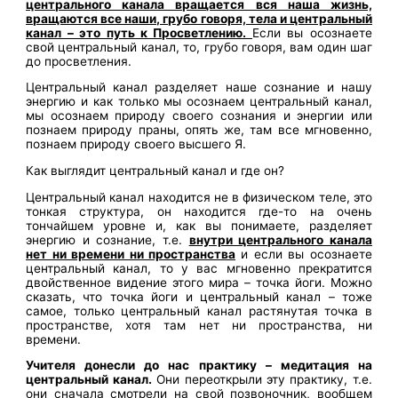
центрального канала вращается вся наша жизнь,
вращаются все наши, грубо говоря, тела и центральный
канал – это путь к Просветлению.
Если вы осознаете
свой центральный канал, то, грубо говоря, вам один шаг
до просветления.
Центральный канал разделяет наше сознание и нашу
энергию и как только мы осознаем центральный канал,
мы осознаем природу своего сознания и энергии или
познаем природу праны, опять же, там все мгновенно,
познаем природу своего высшего Я.
Как выглядит центральный канал и где он?
Центральный канал находится не в физическом теле, это
тонкая структура, он находится где-то на очень
тончайшем уровне и, как вы понимаете, разделяет
энергию и сознание, т.е.
внутри центрального канала
нет ни времени ни пространства
и если вы осознаете
центральный канал, то у вас мгновенно прекратится
двойственное видение этого мира – точка йоги. Можно
сказать, что точка йоги и центральный канал – тоже
самое, только центральный канал растянутая точка в
пространстве, хотя там нет ни пространства, ни
времени.
Учителя донесли до нас практику – медитация на
центральный канал.
Они переоткрыли эту практику, т.е.
они сначала смотрели на свой позвоночник, вообщем