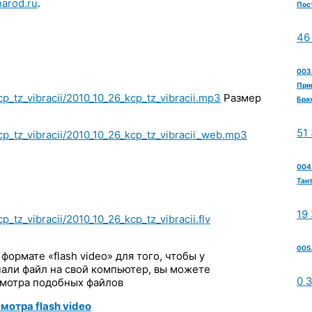
arod.ru
.
Пос
46
003
При
p_tz_vibracii/2010_10_26_kcp_tz_vibracii.mp3
Размер
Бра
51
cp_tz_vibracii/2010_10_26_kcp_tz_vibracii_web.mp3
004.
Тан
19
_tz_vibracii/2010_10_26_kcp_tz_vibracii.flv
005
ормате «flash video» для того, чтобы у
чали файл на свой компьютер, вы можете
0 
смотра подобных файлов
отра flash video