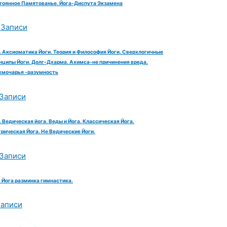
тоянное Памятованье. Йога-Диспута Экзамена
 Записи
. Аксиоматика Йоги. Теория и Философия Йоги. Сверхлогичные
нципы Йоги. Долг-Дхарма. Ахимса-не причинения вреда.
хмочарья -разумность
 Записи
 Ведическая йога. Веды и Йога. Классическая Йога.
трическая Йога. Не Ведические Йоги.
 Записи
. Йога разминка гимнастика.
Записи