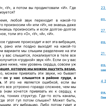
23
», «У», а потом вы продиктовали «И». Где
лизуется?
011
емя, любой звук переходит в какой-то
то произносим «А» или «И», не знаешь даже
чинаешь произносить и если долгое-долгое
27
е, толи это «О», «У», «А», «И».
акое гудение происходит и вот эта вибрация,
012.
, рано или поздно выходят на какой-то
бом варианте мы слышим разделение на эти
21
н у вас слышится, локализуется в теле все
олучится «грудной» звук «И». Если он у вас
даже ниже, чем уровень сердца, совсем уж
013.
рация, которую мы можем ощутить везде.
сам
но, можем привязать эти звуки, но бывает
– он у нас слышится в районе груди, а
4 
а.
И это не является ошибкой, если вы
что все устроено гораздо сложнее, чем мы
а (нам хочется привязать их к сердцу, к
014
ла, тонких структур. Где-то есть каналы,
Пра
 где этот гул потом слышен? Может быть,
слышим, эту вибрацию. Либо потом гудит и