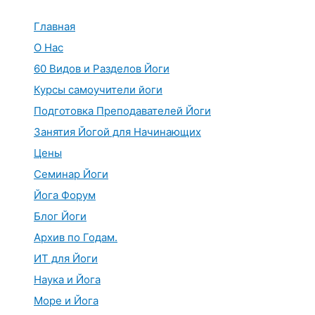
Перейти
к
Главная
содержимому
О Нас
60 Видов и Разделов Йоги
Курсы самоучители йоги
Подготовка Преподавателей Йоги
Занятия Йогой для Начинающих
Цены
Семинар Йоги
Йога Форум
Блог Йоги
Архив по Годам.
ИТ для Йоги
Наука и Йога
Море и Йога