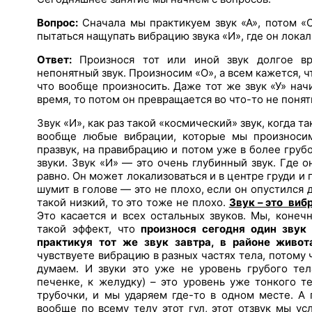
Вопрос:
Сначала мы практикуем звук «А», потом «О
пытаться нащупать вибрацию звука «И», где он лока
Ответ:
Произнося тот или иной звук долгое вр
непонятный звук. Произносим «О», а всем кажется, ч
что вообще произносить. Даже тот же звук «У» на
время, то потом он превращается во что-то не понятно
Звук «И», как раз такой «космический» звук, когда т
вообще любые вибрации, которые мы произносим
празвук, на правибрацию и потом уже в более гру
звуки. Звук «И» — это очень глубинный звук. Где о
равно. Он может локализоваться и в центре груди и п
шумит в голове — это не плохо, если он опустился 
такой низкий, то это тоже не плохо.
Звук – это виб
Это касается и всех остальных звуков. Мы, конеч
такой эффект, что
произнося сегодня один звук 
практикуя тот же звук завтра, в районе живот
чувствуете вибрацию в разных частях тела, потому 
думаем. И звуки это уже не уровень грубого тел
печенке, к желудку) – это уровень уже тонкого те
трубочки, и мы ударяем где-то в одном месте. А
вообще по всему телу этот гул, этот отзвук мы у