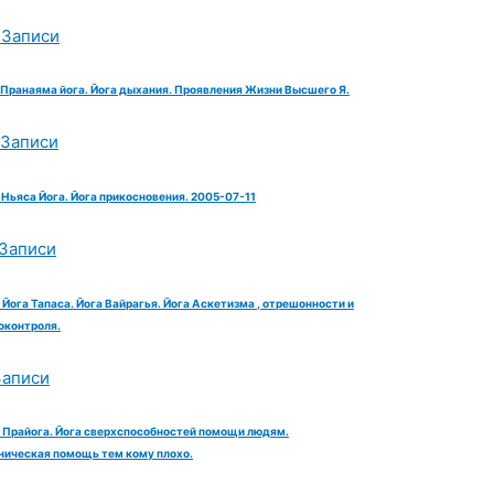
 Записи
. Пранаяма йога. Йога дыхания. Проявления Жизни Высшего Я.
 Записи
 Ньяса Йога. Йога прикосновения. 2005-07-11
 Записи
 Йога Тапаса. Йога Вайрагья. Йога Аскетизма , отрешонности и
оконтроля.
Записи
. Прайога. Йога сверхспособностей помощи людям.
ническая помощь тем кому плохо.