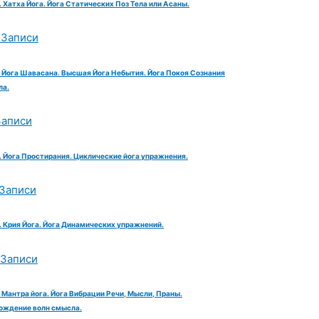
 Хатха Йога. Йога Статических Поз Тела или Асаны.
 Записи
. Йога Шавасана. Высшая Йога Небытия. Йога Покоя Сознания
ла.
Записи
. Йога Простирания. Циклические йога упражнения.
 Записи
. Крия Йога. Йога Динамических упражнений.
 Записи
 Мантра йога. Йога Вибрации Речи, Мысли, Праны.
ождение волн смысла.