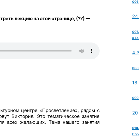
006.
24
реть лекцию на этой странице, (??) —
007
и Те
4 
008
18
009
льтурном центре «Просветление», рядом с
20
овут Виктория. Это тематическое занятие
ля всех желающих. Тема нашего занятия
010.
Пор