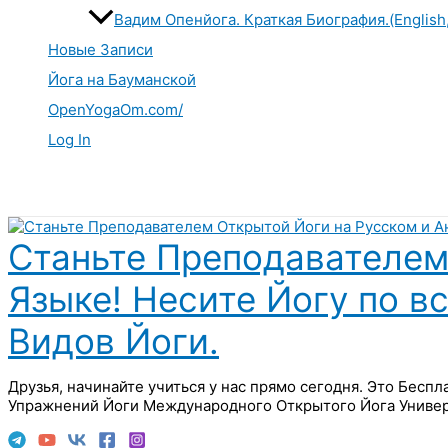
Вадим Опенйога. Краткая Биография.(English
Новые Записи
Йога на Бауманской
OpenYogaOm.com/
Log In
Поиск
Станьте Преподавателем
Языке! Несите Йогу по в
Видов Йоги.
Друзья, начинайте учиться у нас прямо сегодня. Это Бесп
Упражнений Йоги Международного Открытого Йога Универ