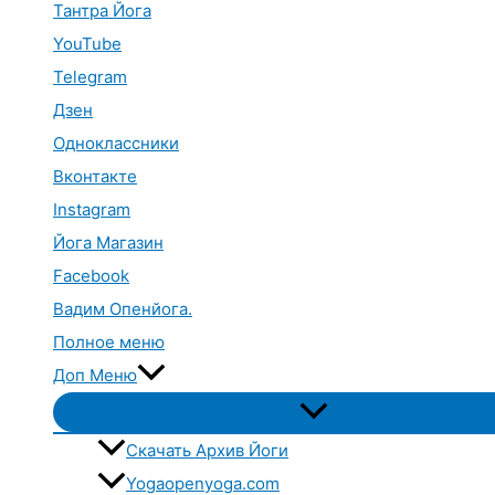
Тантра Йога
YouTube
Telegram
Дзен
Одноклассники
Вконтакте
Instagram
Йога Магазин
Facebook
Вадим Опенйога.
Полное меню
Доп Меню
Переключатель
меню
Скачать Архив Йоги
Yogaopenyoga.com