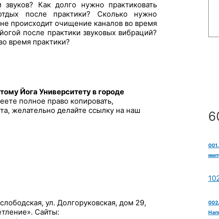
и звуков? Как долго нужно практиковать
отдых после практики? Сколько нужно
вне происходит очищение каналов во время
 йогой после практики звуковых вибраций?
во время практики?
тому Йога Университету в городе
еете полное право копировать,
та, желательно делайте ссылку на наш
6
001
импу
10
слободская, ул. Долгоруковская, дом 29,
002.
етление». Сайты:
Нап