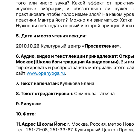
того или иного звука? Какой эффект от практик
звуковые вибрации, и обязательно ли нужен 
практиковать чтобы голос изменился? На каком уро
практики Мантра йоги? Можно ли заниматься Хатха
Нужно ли соблюдать первый и второй принцип йоги 
5.
Дата и место чтения лекции:
2010.10.26
Культурный центр
«Просветление»
.
6. Аудио, видео и текст лекции принадлежат:
Откры
Москве
(Школа йоги традиции Анандасвами).
Вы им
тиражировать и распространять материалы этого сай
сайт
www.openyoga.ru
.
7. Текст напечатан:
Куликова Елена
8. Текст отредактирован:
Семенова Татьяна
9. Рисунки:
10. Фото:
11. Адрес Школы Йоги:
г. Москва, Россия, метро Ново
тел. 251-21-08, 251-33-67, Культурный Центр «Просв