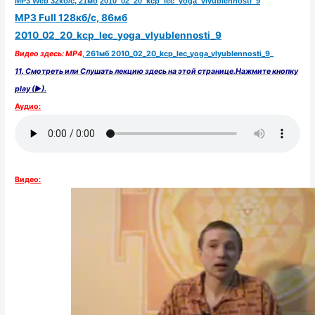
MP3
Web 32кб/с,
21мб
2010_02_20_kcp_lec_
yoga
_vlyublennosti_9
MP3 Full 128кб/с, 86мб
2010_02_20_kcp_lec_
yoga
_vlyublennosti
_9
Видео здесь:
MP4
,
261мб 2010_02_20_kcp_lec_
yoga
_vlyublennosti
_9
_
11. Смотреть или Слушать лекцию здесь на этой странице.Нажмите кнопку
play (►).
Аудио:
Видео: