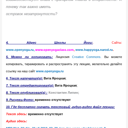
почему так важно иметь
островок незатронутости?
4.
Адрес Школы Йоги:
. Сайты:
www.openyoga.ru,
www.openyogaclass.com
,
www.happyoga.narod.ru
.
5. Можно ли копировать:
Лицензия
Creative Commons.
Вы можете
копировать, тиражировать и распространять эту лекцию, желательно делайте
ссылку на наш сайт
www.openyoga.ru
6.
Т
екст напечатал(а):
Вита Яроцкая
;
7. Текст отредактировал(а):
Вита Яроцкая
;
8. Текст опубликовал(а)
:
Константин Липин;
9. Рисунк
и
,Фото:
временно отсутствуют
10. Где бесплатно скачать текстовый ,аудио,видео файл лекции:
Текст здесь:
временно отсутствует
Аудио здесь: