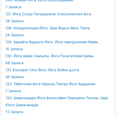
064. Мокша Йога. Йога освобождения.
7 Записи
127. Йога Сутра Патанджали. Классическая йога.
29 Записи
128. Анандалахари Йога. Шри Видья Мать Тантр.
24 Записи
129. Адвайта Веданта Йога. Йога преодоления Майи.
15 Записи
130. Йога Шива Самхиты. Йога Почитателей Шивы
68 Записи
131. Бхагават Гита Йога. Йога Война долга
20 Записи
132. Тибетская йога Наропы.Тантра Йога буддизма.
7 Записи
133. Шивачандра Йога.Философия Принципы Тантры. Шри
Юкта Шивачандра.
72 Записи