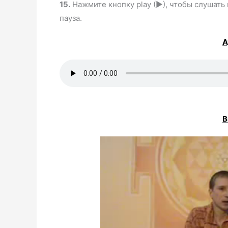
15.
Нажмите кнопку play (►), чтобы слушать 
пауза.
А
В