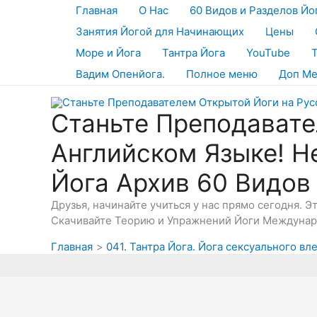
Перейти
Главная
О Нас
60 Видов и Разделов Йо
к
Занятия Йогой для Начинающих
Цены
содержимому
Море и Йога
Тантра Йога
YouTube
Вадим Опенйога.
Полное меню
Доп М
Станьте Преподавате
Английском Языке! Н
Йога Архив 60 Видов
Друзья, начинайте учиться у нас прямо сегодня. 
Скачивайте Теорию и Упражнений Йоги Междунаро
Главная
041. Тантра Йога. Йога сексуального в