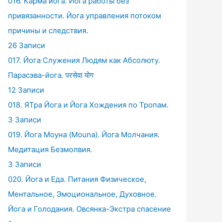
016. Карма йога. Йога работы без
привязанности. Йога управления потоком
причины и следствия.
26 Записи
017. Йога Служения Людям как Абсолюту.
Парасэва-йога. परसेवा योग
12 Записи
018. ЯТра Йога и Йога Хождения по Тропам.
3 Записи
019. Йога Моуна (Mouna). Йога Молчания.
Медитация Безмолвия.
3 Записи
020. Йога и Еда. Питания Физическое,
Ментальное, Эмоциональное, Духовное.
Йога и Голодания. Овсянка-Экстра спасение