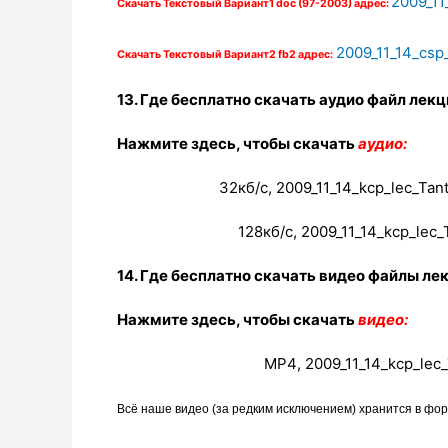
2009_11
Скачать Текстовый Вариант1
doc
(97-2003) адрес:
2009_11_14_csp_
Скачать Текстовый Вариант2
fb
2 адрес:
13. Где бесплатно скачать аудио файл лекц
Нажмите здесь, чтобы скачать
аудио:
32кб/с, 2009_11_14_kcp_lec_Tan
128кб/с, 2009_
11_14_kcp_lec_
14. Где бесплатно скачать видео файлы ле
Нажмите здесь, чтобы скачать
видео:
MP4
, 2009_
11_14_kcp_lec
Всё наше видео (за редким исключением) хранится в фо