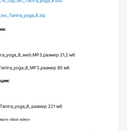
_14_csp_lec_Tantra_yoga_8.doc
lec_Tantra_yoga_8.zip
ии:
tra_yoga_8_
web
.
MP
3,размер 21,2 мб
Tantra_yoga_8
_
MP3,размер 85 мб
кции:
_Tantra_yoga_8
, размер 221 мб
рмате
«flash video»