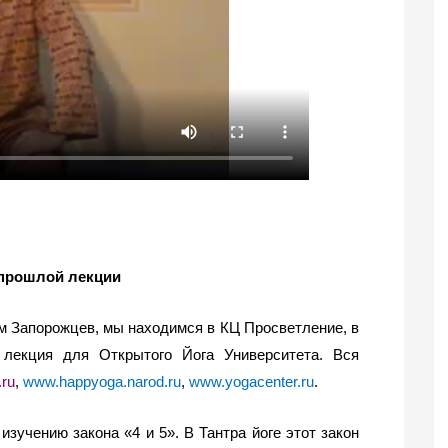
прошлой лекции
им Запорожцев, мы находимся в КЦ Просветление, в
 лекция для Открытого Йога Университета. Вся
ru
,
www.happyoga.narod.ru
,
www.yogacenter.ru
.
учению закона «4 и 5». В Тантра йоге этот закон