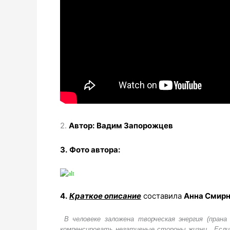
2.
Автор:
Вадим Запорожцев
3.
Фото автора:
4.
Краткое описание
составила
Анна Смир
В человеке заложена творческая энергия (прана
компенсировать негативные стороны жизни. Если 