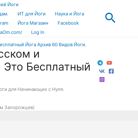
лей Йоги
Поис
дам.
ИТ для Йоги
Наука и Йога
gram
Йога Магазин
Facebook
aOm.com/
Log In
сском и
! Это Бесплатный
Йоги для Начинающих с Нуля.
дим Запорожцев)