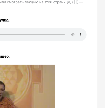
или смотреть лекцию на этой странице, (
׀׀
) —
удио:
идео: