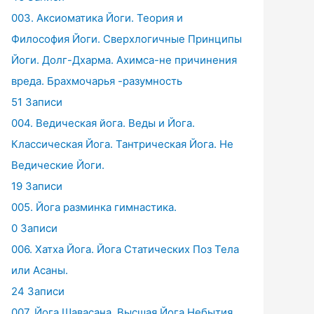
003. Аксиоматика Йоги. Теория и
Философия Йоги. Сверхлогичные Принципы
Йоги. Долг-Дхарма. Ахимса-не причинения
вреда. Брахмочарья -разумность
51 Записи
004. Ведическая йога. Веды и Йога.
Классическая Йога. Тантрическая Йога. Не
Ведические Йоги.
19 Записи
005. Йога разминка гимнастика.
0 Записи
006. Хатха Йога. Йога Статических Поз Тела
или Асаны.
24 Записи
007. Йога Шавасана. Высшая Йога Небытия.