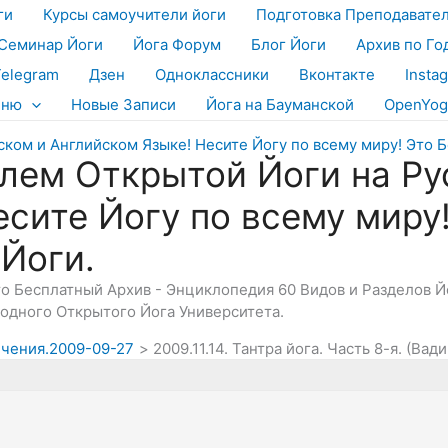
ги
Курсы самоучители йоги
Подготовка Преподавате
Семинар Йоги
Йога Форум
Блог Йоги
Архив по Го
Telegram
Дзен
Одноклассники
Вконтакте
Insta
еню
Новые Записи
Йога на Бауманской
OpenYog
лем Открытой Йоги на Ру
есите Йогу по всему миру
 Йоги.
Это Бесплатный Архив - Энциклопедия 60 Видов и Разделов 
дного Открытого Йога Университета.
лечения.2009-09-27
2009.11.14. Тантра йога. Часть 8-я. (Ва