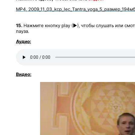
MP4
, 2009_
11_03_kcp_lec_Tantra_yoga_5
_размер_194м
15.
Нажмите кнопку play (►), чтобы слушать или смот
пауза.
Аудио:
Видео: