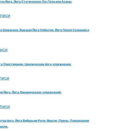
тха Йога. Йога Статических Поз Тела или Асаны.
аписи
га Шавасана. Высшая Йога Небытия. Йога Покоя Сознания и
писи
га Простирания. Циклические йога упражнения.
писи
ия Йога. Йога Динамических упражнений.
аписи
нтра йога. Йога Вибрации Речи, Мысли, Праны. Порождение
ысла.