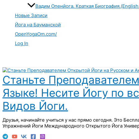
Вадим Опенйога. Краткая Биография.(English
Новые Записи
Йога на Бауманской
OpenYogaOm.com/
Log In
Поиск
Станьте Преподавателем
Языке! Несите Йогу по в
Видов Йоги.
Друзья, начинайте учиться у нас прямо сегодня. Это Бесп
Упражнений Йоги Международного Открытого Йога Универ