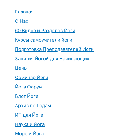
Перейти
к
Главная
содержимому
О Нас
60 Видов и Разделов Йоги
Курсы самоучители йоги
Подготовка Преподавателей Йоги
Занятия Йогой для Начинающих
Цены
Семинар Йоги
Йога Форум
Блог Йоги
Архив по Годам.
ИТ для Йоги
Наука и Йога
Море и Йога