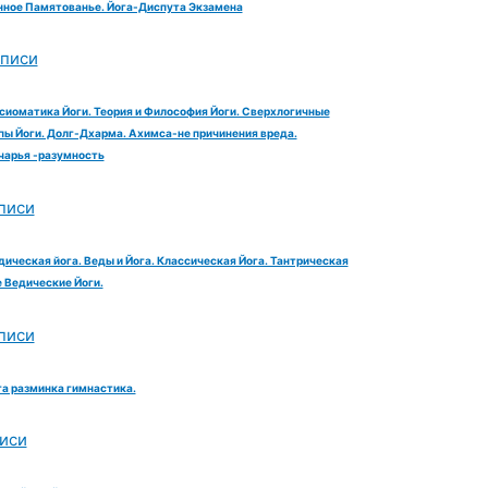
ное Памятованье. Йога-Диспута Экзамена
аписи
сиоматика Йоги. Теория и Философия Йоги. Сверхлогичные
ы Йоги. Долг-Дхарма. Ахимса-не причинения вреда.
чарья -разумность
писи
дическая йога. Веды и Йога. Классическая Йога. Тантрическая
е Ведические Йоги.
писи
га разминка гимнастика.
иси