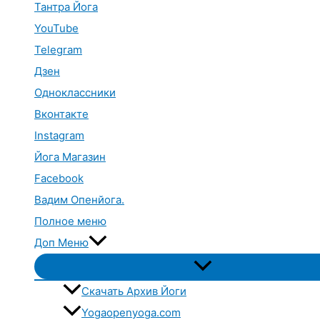
Тантра Йога
YouTube
Telegram
Дзен
Одноклассники
Вконтакте
Instagram
Йога Магазин
Facebook
Вадим Опенйога.
Полное меню
Доп Меню
Переключатель
меню
Скачать Архив Йоги
Yogaopenyoga.com