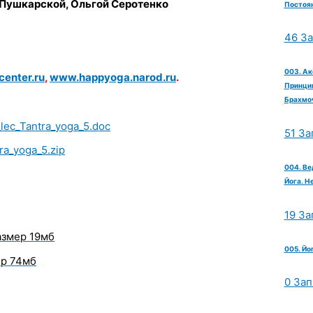
 Пушкарской, Ольгой Серотенко
Постоян
46 З
003. Ак
enter.ru
,
www.happyoga.narod.ru
.
Принцип
Брахмо
lec_Tantra_yoga_5.doc
51 За
ra_yoga_5.zip
004. Ве
Йога. Н
19 За
азмер 19мб
005. Йо
р 74мб
0 Зап