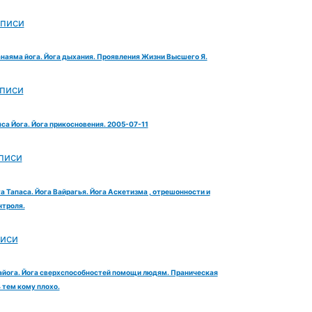
аписи
анаяма йога. Йога дыхания. Проявления Жизни Высшего Я.
аписи
яса Йога. Йога прикосновения. 2005-07-11
писи
га Тапаса. Йога Вайрагья. Йога Аскетизма , отрешонности и
троля.
писи
айога. Йога сверхспособностей помощи людям. Праническая
тем кому плохо.