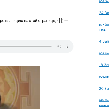
006. Ха
б
24 З
реть лекцию на этой странице, (
׀׀
) —
007. Йо
Тела.
4 За
008. Йо
18 За
009. Кр
20 З
010. Ма
волн см