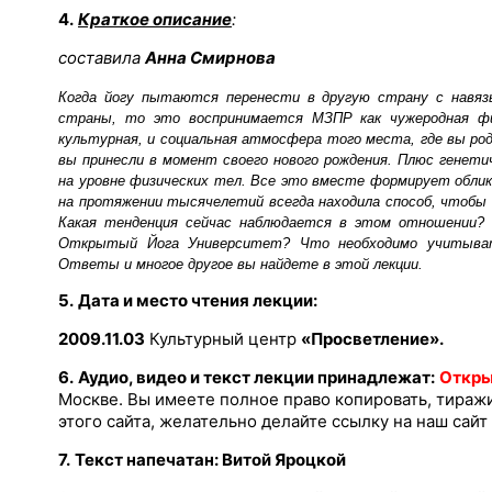
4.
Краткое описание
:
составила
Анна Смирнова
Когда йогу пытаются перенести в другую страну с навяз
страны, то это воспринимается МЗПР как чужеродная ф
культурная, и социальная атмосфера того места, где вы ро
вы принесли в момент своего нового рождения. Плюс генети
на уровне физических тел. Все это вместе формирует облик 
на протяжении тысячелетий всегда находила способ, чтоб
Какая тенденция сейчас наблюдается в этом отношении?
Открытый Йога Университет? Что необходимо учитыват
Ответы и многое другое вы найдете в этой лекции.
5.
Дата и место чтения лекции:
2009.11.03
Культурный центр
«Просветление».
6.
Аудио, видео и текст лекции принадлежат:
Откры
Москве
. Вы имеете полное право копировать, тираж
этого сайта, желательно делайте ссылку на наш сайт
7.
Текст напечатан: Витой Яроцкой