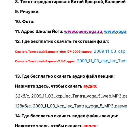
8.
Текст отредактирован:
Витой Яроцкой, Валерией
9.
Рисунки:
10.
Фото:
11.
Адрес Школы Йоги:
www.openyoga.ru
,
www.yogac
12.
Где бесплатно скачать текстовый файл:
2009_11_03_csp_
Скачать Текстовый Вариант1 doc (97-2003) адрес:
2009_11_03_csp_lec_Tant
Скачать Текстовый Вариант2 fb2 адрес:
13. Где бесплатно скачать аудио файл лекции:
Нажмите здесь, чтобы скачать
аудио:
32кб/с, 2009_11_03_kcp_lec_Tantra_yoga_5_
web
.
MP
3,р
128кб/с, 2009_
11_03_kcp_lec_Tantra_yoga_5
_
MP3,разме
14. Где бесплатно скачать видео файлы лекции:
Нажмите здесь, чтобы скачать
видео: