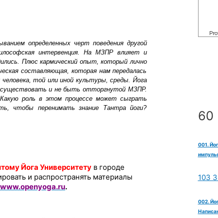
ыванием определенных черт поведения другой
илософская интервенция. На МЗПР влияет и
дились. Плюс кармический опыт, который лично
ческая составляющая, которая нам передалась
человека, той или иной культуры, среды. Йога
ы существовать и не быть отторгнутой МЗПР.
 Какую роль в этом процессе может сыграть
ь, чтобы перенимать знание Тантра йоги?
60 
001. Йо
импульс
тому Йога Университету
в городе
ировать и распространять материалы
103 З
www.openyoga.ru
.
002. Йо
Написан