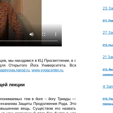
23 З
011. Пр
27 З
012. Нь
21 За
цев, мы находимся в КЦ Просветление, в г.
для Открытого Йога Университета. Вся
013. Йо
appyoga.narod.ru
,
www.yogacenter.ru
.
самокон
щей лекции
4 За
понимаемых тем в йоге – йогу Триады —
014. Пр
 Механизма Защиты Продолжения Рода. Это
помощь 
озвышенная вещь. Существом его назвать