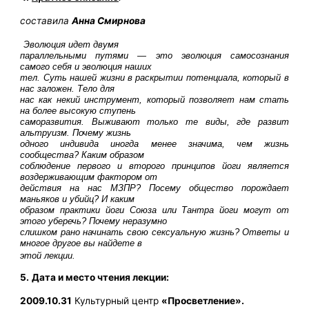
составила
Анна Смирнова
Эволюция идет двумя
параллельными путями — это эволюция самосознания
самого себя и эволюция наших
тел. Суть нашей жизни в раскрытии потенциала, который в
нас заложен. Тело для
нас как некий инструмент, который позволяет нам стать
на более высокую ступень
саморазвития. Выживают только те виды, где развит
альтруизм. Почему жизнь
одного индивида иногда менее значима, чем жизнь
сообщества? Каким образом
соблюдение первого и второго принципов йоги является
воздерживающим фактором от
действия на нас МЗПР? Посему общество порождает
маньяков и убийц? И каким
образом практики йоги Союза или Тантра йоги могут от
этого уберечь? Почему неразумно
слишком рано начинать свою сексуальную жизнь?
Ответы и
многое другое вы найдете в
этой лекции.
5.
Дата и место чтения лекции:
2009.10.31
Культурный центр
«Просветление».