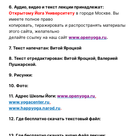
6.
Аудио, видео и текст лекции принадлежат:
Открытому Йога Университету
в городе Москве
. Вы
имеете полное право
копировать, тиражировать и распространять материалы
этого сайта, желательно
делайте ссылку на наш сайт
www.openyoga.ru
.
7.
Текст напечатан: Витой Яроцкой
8.
Текст отредактирован: Витой Яроцкой, Валерией
Пушкарской.
9.
Рисунки:
10.
Фото:
11.
Адрес Школы Йоги:
www.openyoga.ru
,
www.yogacenter.ru
,
www.happyoga.narod.ru
.
12.
Где бесплатно скачать текстовый файл:
13. Где бесплатно скачать аудио файл лекции: