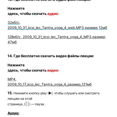
Нажмите
здесь, чтобы скачать
аудио:
32кб/с,
2009_10_31_kcp_lec_Tantra_yoga_4_
web
.
MP
3,размер 12мб
128кб/с, 2009_10_31_
kcp
_
lec
_
Tantra
_
yoga
_4_
MP3,размер
47мб
14. Где бесплатно скачать видео файлы лекции:
Нажмите
здесь, чтобы скачать
видео:
MP4
,
2009_10_17_
kcp
_
lec
_
Tantra
_
yoga_4_размер_121мб
15.
Нажмите кнопку play (►), чтобы слушать или смотреть
лекцию на этой
׀׀
странице, (
) — пауза.
Аудио: