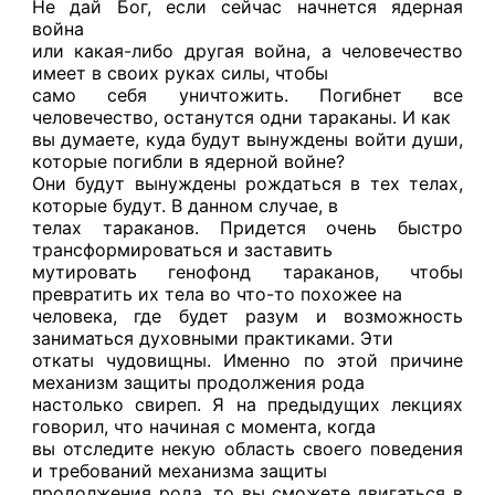
Не дай Бог, если сейчас начнется ядерная
война
или какая-либо другая война, а человечество
имеет в своих руках силы, чтобы
само себя уничтожить. Погибнет все
человечество, останутся одни тараканы. И как
вы думаете, куда будут вынуждены войти души,
которые погибли в ядерной войне?
Они будут вынуждены рождаться в тех телах,
которые будут. В данном случае, в
телах тараканов. Придется очень быстро
трансформироваться и заставить
мутировать генофонд тараканов, чтобы
превратить их тела во что-то похожее на
человека, где будет разум и возможность
заниматься духовными практиками. Эти
откаты чудовищны. Именно по этой причине
механизм защиты продолжения рода
настолько свиреп. Я на предыдущих лекциях
говорил, что начиная с момента, когда
вы отследите некую область своего поведения
и требований механизма защиты
продолжения рода, то вы сможете двигаться в