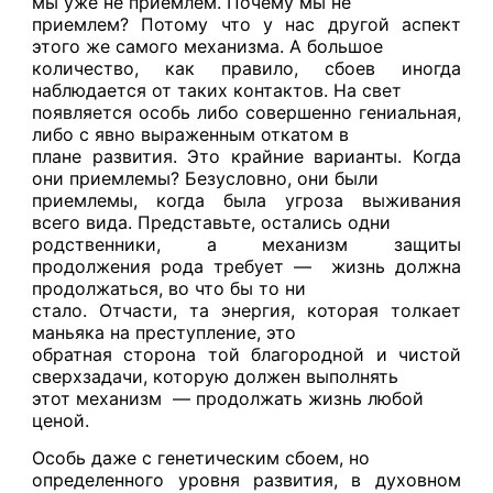
мы уже не приемлем. Почему мы не
приемлем? Потому что у нас другой аспект
этого же самого механизма. А большое
количество, как правило, сбоев иногда
наблюдается от таких контактов. На свет
появляется особь либо совершенно гениальная,
либо с явно выраженным откатом в
плане развития. Это крайние варианты. Когда
они приемлемы? Безусловно, они были
приемлемы, когда была угроза выживания
всего вида. Представьте, остались одни
родственники, а механизм защиты
продолжения рода требует —
жизнь должна
продолжаться, во что бы то ни
стало. Отчасти, та энергия, которая толкает
маньяка на преступление, это
обратная сторона той благородной и чистой
сверхзадачи, которую должен выполнять
этот механизм
— продолжать жизнь любой
ценой.
Особь даже с генетическим сбоем, но
определенного уровня развития, в духовном