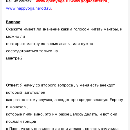
наших сайтах: .
www.openyoga.ru www.yogacenter.ru.,
www.happyoga.narod.ru
.
Вопрос
:
Скажите имеет ли значение каким голосом читать мантры, и
можно ли
повторять мантру во время асаны, или нужно
сосредоточиться только на
мантре.?
Ответ:
Я начну со второго вопроса , у меня есть анекдот
который
заготовлен
как раз по этому случаю, анекдот про средневековую Европу
и монахов ,
которые пили вино, это им разрешалось делать, и вот они
послали гонцов
к Папе, узнать правильно ли они делают, совесть замучила