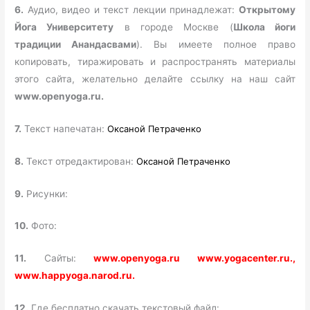
6.
Аудио, видео и текст лекции принадлежат:
Открытому
Йога Университету
в городе Москве (
Школа йоги
традиции Анандасвами
). Вы имеете полное право
копировать, тиражировать и распространять материалы
этого сайта, желательно делайте ссылку на наш сайт
www.openyoga.ru.
7.
Текст напечатан:
Оксаной Петраченко
8.
Текст отредактирован:
Оксаной Петраченко
9.
Рисунки:
10.
Фото:
11.
Сайты:
www.openyoga.ru www.yogacenter.ru.,
www.happyoga.narod.ru.
12.
Где бесплатно скачать текстовый файл: