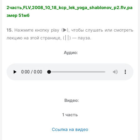
2часть,FLV,2008_10_18_kcp_lek_yoga_shablonov_p2.flv,ра
змер 51мб
15.
Нажмите кнопку play (►), чтобы слушать или смотреть
лекцию на этой странице, (
) — пауза.
׀׀
Аудио:
Видео:
1 часть
Ссылка на видео