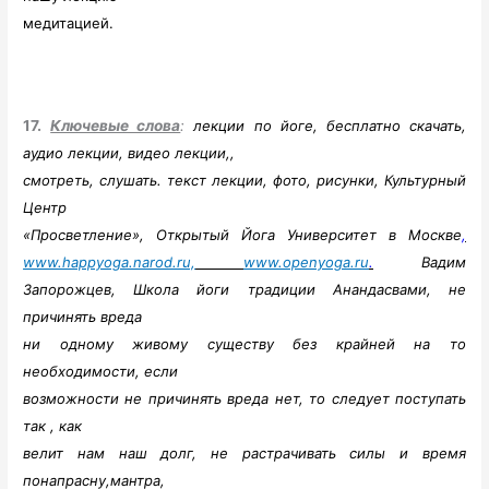
медитацией.
17.
Ключевые слова
:
лекции по йоге, бесплатно скачать,
аудио лекции, видео лекции,,
смотреть, слушать. текст лекции, фото, рисунки, Культурный
Центр
«Просветление», Открытый Йога Университет в Москве
,
www.happyoga.narod.ru,
www.openyoga.ru
.
Вадим
Запорожцев, Школа йоги традиции Анандасвами, не
причинять вреда
ни одному живому существу без крайней на то
необходимости, если
возможности не причинять вреда нет, то следует поступать
так , как
велит нам наш долг, не растрачивать силы и время
понапрасну,мантра,