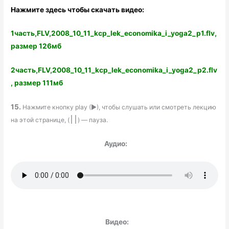
Нажмите здесь чтобы скачать видео:
1часть,FLV,2008_10_11_kcp_lek_economika_i_yoga2_p1.flv,
размер 126мб
2часть,FLV,2008_10_11_kcp_lek_economika_i_yoga2_p2.flv
, размер 111мб
15.
Нажмите кнопку play (►), чтобы слушать или смотреть лекцию
на этой странице, (
׀׀
) — пауза.
Аудио:
Видео: