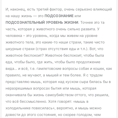
И, наконец, есть третий фактор, очень серьезно влияющий
на нашу жизнь — это
ПОДСОЗНАНИЕ
или
ПОДСОЗНАТЕЛЬНЫЙ
УРОВЕНЬ
ЖИЗНИ
. Точнее это та
часть, которая у животного очень сильно развита. У
человека – это уровень, когда мы живем на уровне
животного тела, это какие-то наши страхи, такие чисто
шкурные страхи (страх отсутствия еды и т.п.). Вот, что
животное беспокоит? Животное беспокоит, чтобы была
еда, чтобы было, где жить, чтобы было продолжение
вида… и всё, т.е. гамлетовские вопросы собак и кошек, как
правило, не мучают, а мышей и тем более. Я с трудом
представляю мышь, которая над куском сыра билась бы в
неразрешимых вопросах бытия или мышь, которая
оканчивала бы жизнь самоубийством оттого, что решила,
что всё бессмысленно. Хотя говорят: «мышь в
холодильнике повесилась», вероятно, и мышь можно
довести до этого состояния, но скорее голодом, чем