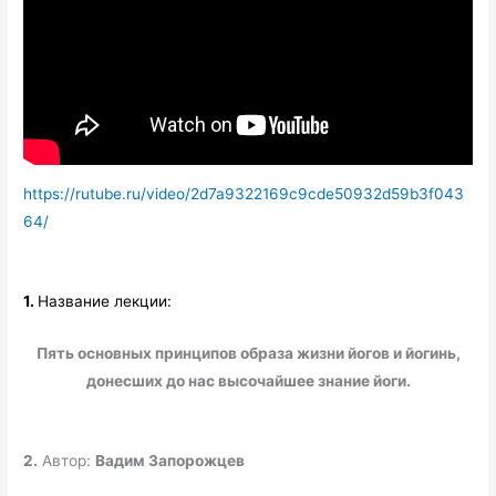
https://rutube.ru/video/2d7a9322169c9cde50932d59b3f043
64/
1.
Название лекции:
Пять основных принципов образа жизни йогов и йогинь,
донесших до нас высочайшее знание йоги.
2.
Автор:
Вадим Запорожцев