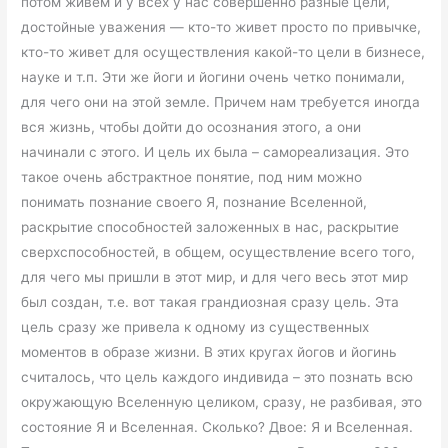
потом живем и у всех у нас совершенно разные цели,
достойные уважения — кто-то живет просто по привычке,
кто-то живет для осуществления какой-то цели в бизнесе,
науке и т.п. Эти же йоги и йогини очень четко понимали,
для чего они на этой земле. Причем нам требуется иногда
вся жизнь, чтобы дойти до осознания этого, а они
начинали с этого. И цель их была – самореализация. Это
такое очень абстрактное понятие, под ним можно
понимать познание своего Я, познание Вселенной,
раскрытие способностей заложенных в нас, раскрытие
сверхспособностей, в общем, осуществление всего того,
для чего мы пришли в этот мир, и для чего весь этот мир
был создан, т.е. вот такая грандиозная сразу цель. Эта
цель сразу же привела к одному из существенных
моментов в образе жизни. В этих кругах йогов и йогинь
считалось, что цель каждого индивида – это познать всю
окружающую Вселенную целиком, сразу, не разбивая, это
состояние Я и Вселенная. Сколько? Двое: Я и Вселенная.