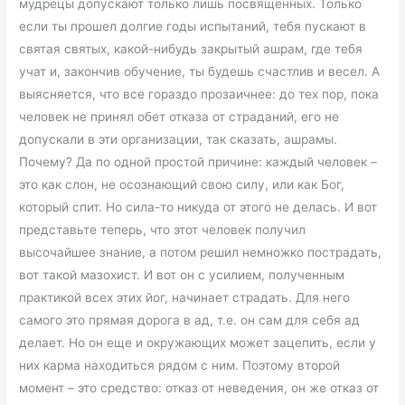
мудрецы допускают только лишь посвященных. Только
если ты прошел долгие годы испытаний, тебя пускают в
святая святых, какой-нибудь закрытый ашрам, где тебя
учат и, закончив обучение, ты будешь счастлив и весел. А
выясняется, что все гораздо прозаичнее: до тех пор, пока
человек не принял обет отказа от страданий, его не
допускали в эти организации, так сказать, ашрамы.
Почему? Да по одной простой причине: каждый человек –
это как слон, не осознающий свою силу, или как Бог,
который спит. Но сила-то никуда от этого не делась. И вот
представьте теперь, что этот человек получил
высочайшее знание, а потом решил немножко пострадать,
вот такой мазохист. И вот он с усилием, полученным
практикой всех этих йог, начинает страдать. Для него
самого это прямая дорога в ад, т.е. он сам для себя ад
делает. Но он еще и окружающих может зацепить, если у
них карма находиться рядом с ним. Поэтому второй
момент – это средство: отказ от неведения, он же отказ от