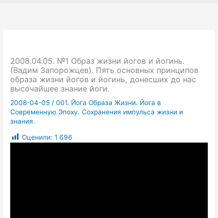
2008.04.05. №1 Образ жизни йогов и йогинь.
(Вадим Запорожцев). Пять основных принципов
образа жизни йогов и йогинь, донесших до нас
высочайшее знание йоги.
2008-04-05
/
001. Йога Образа Жизни. Йога в
Современную Эпоху. Сохранения импульса жизни и
знания.
Оценили:
1 696