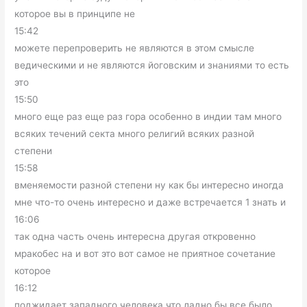
которое вы в принципе не
15:42
можете перепроверить не являются в этом смысле
ведическими и не являются йоговским и знаниями то есть
это
15:50
много еще раз еще раз гора особенно в индии там много
всяких течений секта много религий всяких разной
степени
15:58
вменяемости разной степени ну как бы интересно иногда
мне что-то очень интересно и даже встречается 1 знать и
16:06
так одна часть очень интересна другая откровенно
мракобес на и вот это вот самое не приятное сочетание
которое
16:12
поджидает западного человека что ладно бы все было