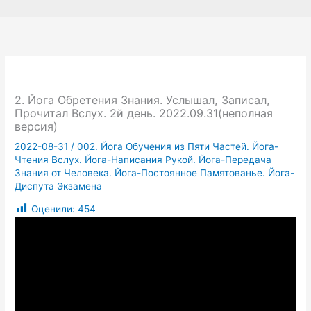
2. Йога Обретения Знания. Услышал, Записал,
Прочитал Вслух. 2й день. 2022.09.31(неполная
версия)
2022-08-31
/
002. Йога Обучения из Пяти Частей. Йога-
Чтения Вслух. Йога-Написания Рукой. Йога-Передача
Знания от Человека. Йога-Постоянное Памятованье. Йога-
Диспута Экзамена
Оценили:
454