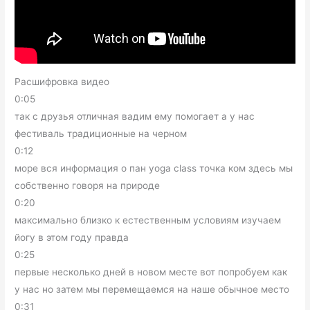
Расшифровка видео
0:05
так с друзья отличная вадим ему помогает а у нас
фестиваль традиционные на черном
0:12
море вся информация о пан yoga class точка ком здесь мы
собственно говоря на природе
0:20
максимально близко к естественным условиям изучаем
йогу в этом году правда
0:25
первые несколько дней в новом месте вот попробуем как
у нас но затем мы перемещаемся на наше обычное место
0:31