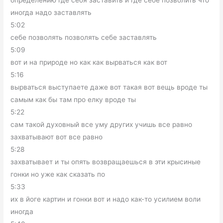
определению где себя заставить и где себе позволить что
иногда надо заставлять
5:02
себе позволять позволять себе заставлять
5:09
вот и на природе но как как вырваться как вот
5:16
вырваться выступаете даже вот такая вот вещь вроде ты
самым как бы там про елку вроде ты
5:22
сам такой духовный все уму других учишь все равно
захватывают вот все равно
5:28
захватывает и ты опять возвращаешься в эти крысиные
гонки но уже как сказать по
5:33
их в йоге картин и гонки вот и надо как-то усилием воли
иногда