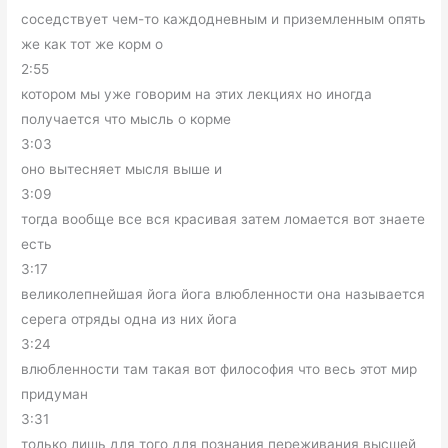
соседствует чем-то каждодневным и приземленным опять
же как тот же корм о
2:55
котором мы уже говорим на этих лекциях но иногда
получается что мысль о корме
3:03
оно вытесняет мысля выше и
3:09
тогда вообще все вся красивая затем ломается вот знаете
есть
3:17
великолепнейшая йога йога влюбленности она называется
серега отряды одна из них йога
3:24
влюбленности там такая вот философия что весь этот мир
придуман
3:31
только лишь для того для познания переживания высшей