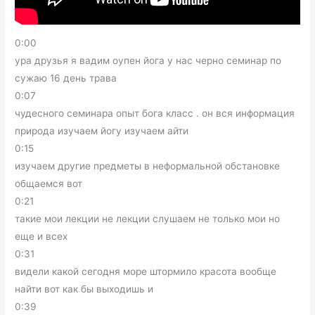
0:00
ура друзья я вадим оупен йога у нас черно семинар по
сужаю 16 день трава
0:07
чудесного семинара опыт бога класс . он вся информация
природа изучаем йогу изучаем айти
0:15
изучаем другие предметы в неформальной обстановке
общаемся вот
0:21
такие мои лекции не лекции слушаем не только мои но
еще и всех
0:31
видели какой сегодня море штормило красота вообще
найти вот как бы выходишь и
0:39