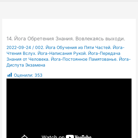
14. Йога Обретения Знания. Вовлекаясь выходи.
2022-09-24
/
002. Йога Обучения из Пяти Частей. Йога-
Чтения Вслух. Йога-Написания Рукой. Йога-Передача
Знания от Человека. Йога-Постоянное Памятованье. Йога-
Диспута Экзамена
Оценили:
353