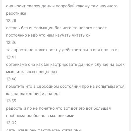
она носит сверху день и попробуй какому там научного
работника
12:29
оставь без информации без чего-то нового взвоет
постоянно надо что нам изучать читать он
12:36
так просто не может вот ну действительно вся про на из
12:41
организма она как бы кастрировать данном случае на всех
мыслительных процессах
12:48
пометить что в свободном состоянии про на испытывается
как наслаждение и ананда
12:55
радость и по не понятно что вот вот это вот большая
проблема особенно с маленькими
13:02
детишками они фактически когда они