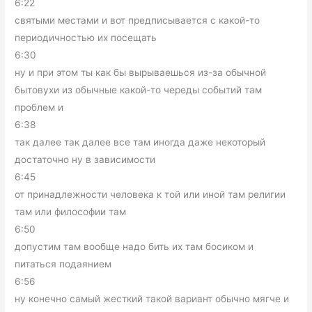
6:22
святыми местами и вот предписывается с какой-то
периодичностью их посещать
6:30
ну и при этом ты как бы вырываешься из-за обычной
бытовухи из обычные какой-то череды событий там
проблем и
6:38
так далее так далее все там иногда даже некоторый
достаточно ну в зависимости
6:45
от принадлежности человека к той или иной там религии
там или философии там
6:50
допустим там вообще надо бить их там босиком и
питаться подаянием
6:56
ну конечно самый жесткий такой вариант обычно мягче и