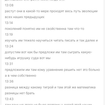
13:08
растут они в какой-то мере проходят весь путь эволюции
всех наших предыдущих
13:14
поколений понятно им не свойственна там что-то
13:19
изучать им тяжело научиться читать писать и так далее и
13:24
допустим вот как бы предложи им там сыграть какую-
нибудь игрушку суда вот мы
13:31
предложили им там кому уравнение решить нет это больно
а в чем собственно
13:36
разница между какому тигрой и там этой же математика
разницы нет брать
13:43
там раньше этого не было поэтому у детей этой нации