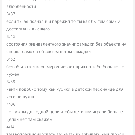
влюбленности
3:37
если ты ее познал и и пережил то ты как бы тем самым
достигаешь высшего
3:45
состояния эквивалентного значит самадхи без объекта ну
сперва самок с объектом потом самадхи
3:52
без объекта и весь мир исчезает пришел тебе больше не
нужен
3:58
найти подобно тому как кубики в детской песочнице для
чего не нужны
4:06
не нужны для одной цели чтобы детишки играли больше
целей нет там скажем
4:14
там коллекционировать забивать их забивать ими гвозди