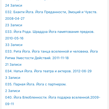
24 Записи
032. Бхакти Йога. Йога Преданности, Эмоций и Чувств.
2008-04-27
23 Записи
033. Йога Рода. Шраддха Йога памятования предков.
2010-05-16
33 Записи
033. Рита Йога. Йога танца вселенной и человека. Йога
Ритма Уместости Действий. 2011-11-18
21 Записи
034. Натья Йога. Йога театра и актеров. 2012-06-29
3 Записи
035. Парная Йога. Йога с партнером.
2 Записи
040. Йога Влюбленности. Йога подарка вселенной.2009-
09-11