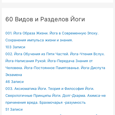
60 Видов и Разделов Йоги
001. Йога Образа Жизни. Йога в Современную Эпоху.
Сохранения импульса жизни и знания.
103 Записи
002. Йога Обучения из Пяти Частей. Йога-Чтения Вслух.
Йога-Написания Рукой. Йога-Передача Знания от
Человека. Йога-Постоянное Памятованье. Йога-Диспута
Экзамена
46 Записи
003. Аксиоматика Йоги. Теория и Философия Йоги.
Сверхлогичные Принципы Йоги. Долг-Дхарма. Ахимса-не
причинения вреда. Брахмочарья -разумность
51 Записи