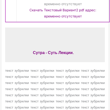
временно отсутствует
Скачать Текстовый Вариант2 pdf адрес:
временно отсутствует
Сутра - Суть Лекции. 
текст зубрилки текст зубрилки текст зубрилки текст зубрилки
текст зубрилки текст зубрилки текст зубрилки текст зубрилки
текст зубрилки текст зубрилки текст зубрилки текст зубрилки
текст зубрилки текст зубрилки текст зубрилки текст зубрилки
текст зубрилки текст зубрилки текст зубрилки текст зубрилки
текст зубрилки текст зубрилки текст зубрилки текст зубрилки
текст зубрилки текст зубрилки текст зубрилки текст зубрилки