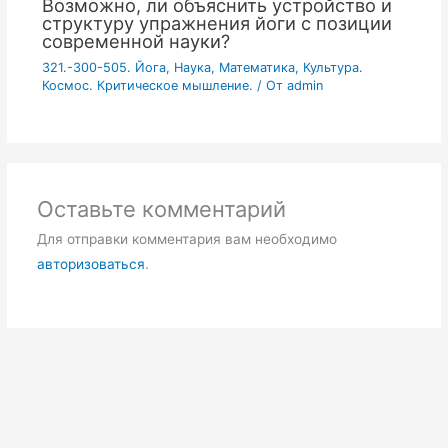
Возможно, ли объяснить устройство и
структуру упражнения йоги с позиции
современной науки?
321.-300-505. Йога, Наука, Математика, Культура.
Космос. Критическое мышление.
/ От
admin
Оставьте комментарий
Для отправки комментария вам необходимо
авторизоваться
.