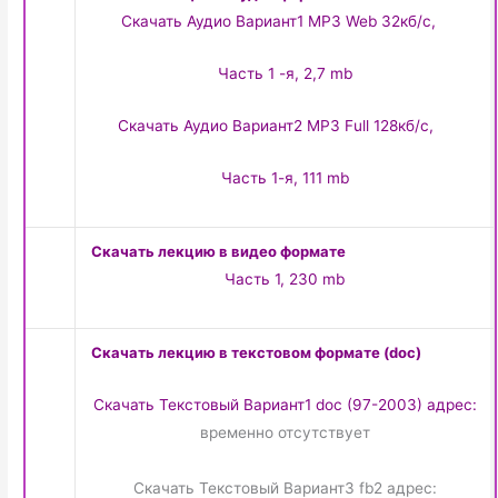
Скачать Аудио Вариант1 MP3 Web 32кб/с,
Часть 1 -я, 2,7 mb
Скачать Аудио Вариант2 MP3 Full 128кб/с,
Часть 1-я, 111 mb
Скачать лекцию в видео формате
Часть 1, 230 mb
Скачать лекцию в текстовом формате (doc)
Скачать Текстовый Вариант1 doc (97-2003) адрес:
временно отсутствует
Скачать Текстовый Вариант3 fb2 адрес: