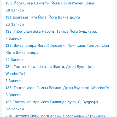
130. Йога Шива Самхиты. Йога Почитателей Шивы
68 Записи
131. Бхагават Гита Йога. Йога Война долга
20 Записи
132. Тибетская йога Наропы.Тантра Йога буддизма.
7 Записи
133. Шивачандра Йога.Философия Принципы Тантры. Шри
Юкта Шивачандра.
72 Записи
134. Тантра-йога. Шакта и Шакти. Джон Вудрофф (
Woodroffe )
7 Записи
135. Тантра йога. Гимны Богине. Джон Вудрофф. Woodroffe
8 Записи
136.Тантра-Мантра Йога Гирлянда букв. Д. Вудрофф
62 Записи
200. История Йоги. Йога Асаны в различных источниках.