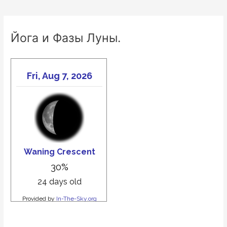
Йога и Фазы Луны.