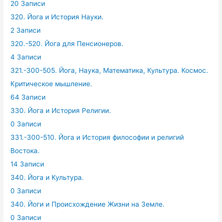
20 Записи
320. Йога и История Науки.
2 Записи
320.-520. Йога для Пенсионеров.
4 Записи
321.-300-505. Йога, Наука, Математика, Культура. Космос.
Критическое мышление.
64 Записи
330. Йога и История Религии.
0 Записи
331.-300-510. Йога и История философии и религий
Востока.
14 Записи
340. Йога и Культура.
0 Записи
340. Йоги и Происхождение Жизни на Земле.
0 Записи