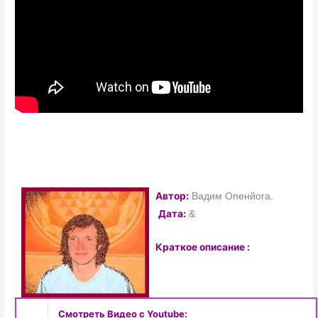
Автор:
Вадим Опенйога.
Дата:
&
Краткое описание :
Смотреть Видео с Youtube: