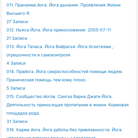
011. Пранаяма йога. Йога дыхания. Проявления Жизни
Высшего Я.
27 Записи
012. Ньяса Йога. Йога прикосновения. 2005-07-11
21 Записи
013. Йога Тапаса. Йога Вайрагья. Йога Аскетизма ,
отрешонности и самоконтроля.
4 Записи
014. Прайога. Йога сверхспособностей помощи людям.
Праническая помощь тем кому плохо.
5 Записи
015. Сообщество йогов. Сангха Варна Джати Йога.
Деятельность приносящая пропитание в жизни. Кормовая
площадка рода.
31 Записи
016. Карма йога. Йога работы без привязанности. Йога
управления потоком причины и следствия.