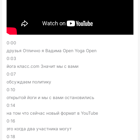
0:00
друзья Отлично я Вадима Open Yoga Open
0:03
йога класс.com Значит мы с вами
0:07
обсуждаем политику
0:10
открытой йоги и мы с вами остановились
0:14
на том что сейчас новый формат в YouTube
0:16
это когда два участника могут
0:18