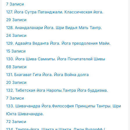
7 Записи
127. Йога Сутра Патанджали. Классическая йога.
29 Записи
128. Анандалахари Йога. Шри Видья Мать Тантр.
24 Записи
129. Адвайта Веданта Йога. Йога преодоления Майи.
15 Записи
130. Йога Шива Самхиты. Йога Почитателей Шивы
68 Записи
131. Бхагават Гита Йога. Йога Война долга
20 Записи
132. Тибетская йога Наропы.Тантра Йога буддизма.
7 Записи
133. Шивачандра Йога.Философия Принципы Тантры. Шри
Юкта Шивачандра.
72 Записи
134. Тантра-йога. Шакта и Шакти. Джон Вудрофф (