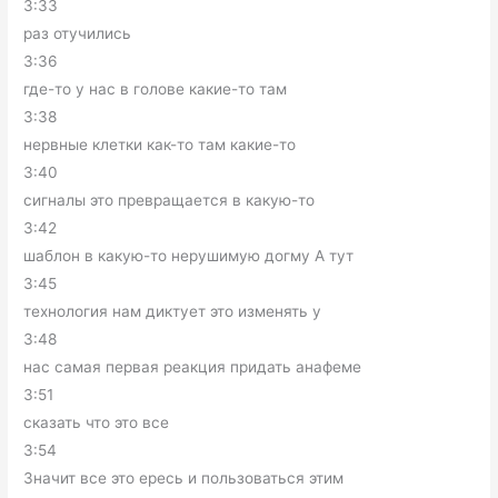
3:33
раз отучились
3:36
где-то у нас в голове какие-то там
3:38
нервные клетки как-то там какие-то
3:40
сигналы это превращается в какую-то
3:42
шаблон в какую-то нерушимую догму А тут
3:45
технология нам диктует это изменять у
3:48
нас самая первая реакция придать анафеме
3:51
сказать что это все
3:54
Значит все это ересь и пользоваться этим