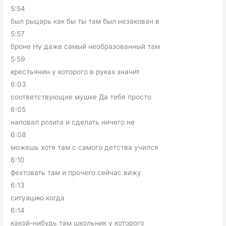
5:54
был рыцарь как бы ты там был незакован в
5:57
броне Ну даже самый необразованный там
5:59
крестьянин у которого в руках значит
6:03
соответствующие мушке Да тебя просто
6:05
наповал розита и сделать ничего не
6:08
можешь хотя там с самого детства учился
6:10
фехтовать там и прочего сейчас вижу
6:13
ситуацию когда
6:14
какой-нибудь там школьник у которого