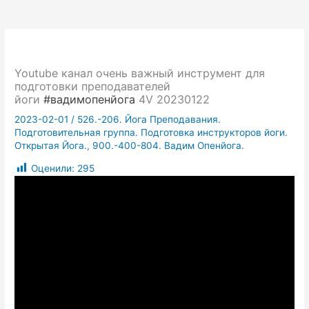
Youtube канал очень важный инструмент для
подготовки преподавателей
йоги
#вадимопенйога
4V 20230122
2023-02-01
/
526.-206. Йога Преподавания.
Подготовительная группа. Подготовка инструкторов йоги.
Открытая Йога.
,
900.-400-804. Вадим Опенйога.
Оценили:
295