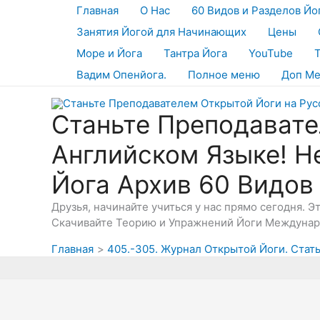
Перейти
Главная
О Нас
60 Видов и Разделов Йо
к
Занятия Йогой для Начинающих
Цены
содержимому
Море и Йога
Тантра Йога
YouTube
Вадим Опенйога.
Полное меню
Доп М
Станьте Преподавате
Английском Языке! Н
Йога Архив 60 Видов
Друзья, начинайте учиться у нас прямо сегодня. 
Скачивайте Теорию и Упражнений Йоги Междунаро
Главная
405.-305. Журнал Открытой Йоги. Стать