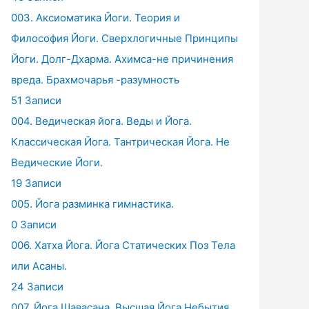
003. Аксиоматика Йоги. Теория и
Философия Йоги. Сверхлогичные Принципы
Йоги. Долг-Дхарма. Ахимса-не причинения
вреда. Брахмочарья -разумность
51 Записи
004. Ведическая йога. Веды и Йога.
Классическая Йога. Тантрическая Йога. Не
Ведические Йоги.
19 Записи
005. Йога разминка гимнастика.
0 Записи
006. Хатха Йога. Йога Статических Поз Тела
или Асаны.
24 Записи
007. Йога Шавасана. Высшая Йога Небытия.