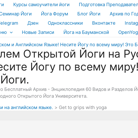
ги
Курсы самоучители йоги
Подготовка Преподавате
Семинар Йоги
Йога Форум
Блог Йоги
Архив по Го
Telegram
Дзен
Одноклассники
Вконтакте
Insta
еню
Новые Записи
Йога на Бауманской
OpenYog
лем Открытой Йоги на Ру
есите Йогу по всему миру
 Йоги.
Это Бесплатный Архив - Энциклопедия 60 Видов и Разделов 
дного Открытого Йога Университета.
и на английском языке.
Get to grips with yoga