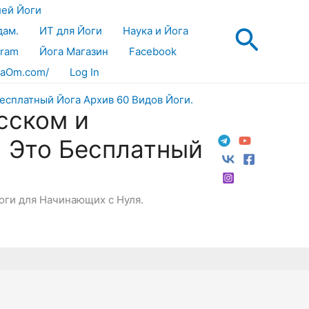
лей Йоги
Поис
дам.
ИТ для Йоги
Наука и Йога
gram
Йога Магазин
Facebook
aOm.com/
Log In
сском и
! Это Бесплатный
Йоги для Начинающих с Нуля.