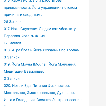
016. Карма йога. Йога работы без
привязанности. Йога управления потоком
причины и следствия.
26 Записи
017. Йога Служения Людям как Абсолюту.
Парасэва-йога. परसेवा योग
12 Записи
018. ЯТра Йога и Йога Хождения по Тропам.
3 Записи
019. Йога Моуна (Mouna). Йога Молчания.
Медитация Безмолвия.
3 Записи
020. Йога и Еда. Питания Физическое,
Ментальное, Эмоциональное, Духовное.
Йога и Голодания. Овсянка-Экстра спасение