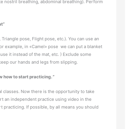
te nostril breathing, abdominal breathing). Perform
at”
Triangle pose, Flight pose, etc.). You can use an
(for example, in «Camel» pose we can put a blanket
se it instead of the mat, etc. ) Exclude some
keep our hands and legs from slipping.
 how to start practicing. ”
al classes. Now there is the opportunity to take
art an independent practice using video in the
t practicing. If possible, by all means you should