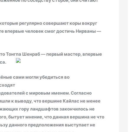
оженное по соседству с горой, они считают
которые регулярно совершают коры вокруг
сте впервые человек смог достичь Нирваны —
что Тонгпа Шенраб — первый мастер, впервые
са.
учёные сами могли убедиться во
сходят
следователей с мировым именем. Согласно
шли к выводу, что вершине Кайлас не менее
ужающих гору ландшафтов закончилось не
ого, бытует мнение, что данная вершина не что
ользу данного предположения выступает не