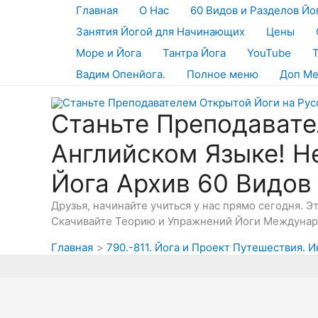
Перейти
Главная
О Нас
60 Видов и Разделов Йо
к
Занятия Йогой для Начинающих
Цены
содержимому
Море и Йога
Тантра Йога
YouTube
Вадим Опенйога.
Полное меню
Доп М
Станьте Преподавате
Английском Языке! Н
Йога Архив 60 Видов
Друзья, начинайте учиться у нас прямо сегодня. 
Скачивайте Теорию и Упражнений Йоги Междунаро
Главная
790.-811. Йога и Проект Путешествия. И