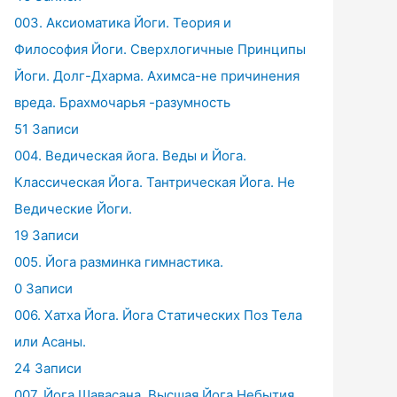
003. Аксиоматика Йоги. Теория и
Философия Йоги. Сверхлогичные Принципы
Йоги. Долг-Дхарма. Ахимса-не причинения
вреда. Брахмочарья -разумность
51 Записи
004. Ведическая йога. Веды и Йога.
Классическая Йога. Тантрическая Йога. Не
Ведические Йоги.
19 Записи
005. Йога разминка гимнастика.
0 Записи
006. Хатха Йога. Йога Статических Поз Тела
или Асаны.
24 Записи
007. Йога Шавасана. Высшая Йога Небытия.