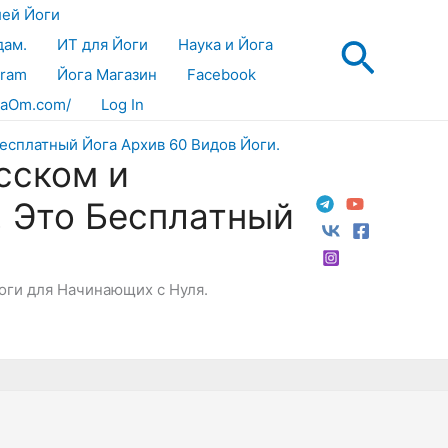
лей Йоги
Поис
дам.
ИТ для Йоги
Наука и Йога
gram
Йога Магазин
Facebook
aOm.com/
Log In
сском и
! Это Бесплатный
Йоги для Начинающих с Нуля.