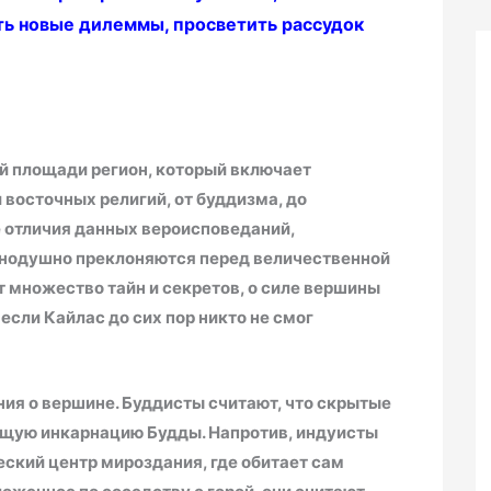
ть новые дилеммы, просветить рассудок
ей площади регион, который включает
восточных религий, от буддизма, до
 отличия данных вероисповеданий,
инодушно преклоняются перед величественной
т множество тайн и секретов, о силе вершины
 если Кайлас до сих пор никто не смог
ния о вершине. Буддисты считают, что скрытые
ющую инкарнацию Будды. Напротив, индуисты
ский центр мироздания, где обитает сам