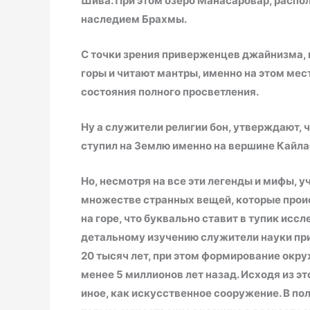
Шива. При этом озеро Манасаровар, распол
наследием Брахмы.
С точки зрения приверженцев джайнизма, 
горы и читают мантры, именно на этом ме
состояния полного просветления.
Ну а служители религии бон, утверждают, 
ступил на Землю именно на вершине
Кайла
Но, несмотря на все эти легенды и мифы, 
множестве странных вещей, которые прои
на горе, что буквально ставит в тупик ис
детальному изучению служители науки при
20 тысяч лет, при этом формирование окр
менее 5 миллионов лет назад. Исходя из эт
иное, как искусственное сооружение. В п