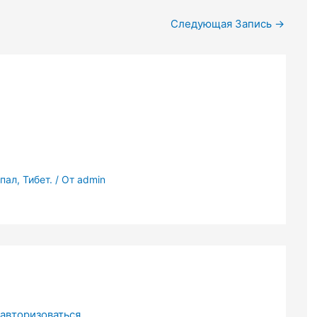
Следующая Запись
→
пал, Тибет.
/ От
admin
авторизоваться
.