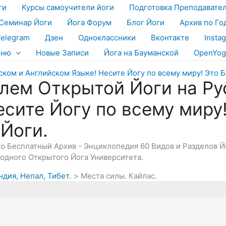
ги
Курсы самоучители йоги
Подготовка Преподавате
Семинар Йоги
Йога Форум
Блог Йоги
Архив по Го
Telegram
Дзен
Одноклассники
Вконтакте
Insta
еню
Новые Записи
Йога на Бауманской
OpenYog
лем Открытой Йоги на Ру
есите Йогу по всему миру
 Йоги.
Это Бесплатный Архив - Энциклопедия 60 Видов и Разделов 
дного Открытого Йога Университета.
ндия, Непал, Тибет.
Места силы. Кайлас.