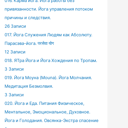
016. Карма йога. Йога работы без
привязанности. Йога управления потоком
причины и следствия.
26 Записи
017. Йога Служения Людям как Абсолюту.
Парасэва-йога. परसेवा योग
12 Записи
018. ЯТра Йога и Йога Хождения по Тропам.
3 Записи
019. Йога Моуна (Mouna). Йога Молчания.
Медитация Безмолвия.
3 Записи
020. Йога и Еда. Питания Физическое,
Ментальное, Эмоциональное, Духовное.
Йога и Голодания. Овсянка-Экстра спасение