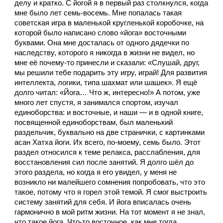
делу и кратко. С йогой я в первый раз столкнулся, когда 
мне было лет семь-восемь. Мне попалась такая 
советская игра в маленькой кругленькой коробочке, на 
которой было написано слово «йога» восточными 
буквами. Она мне досталась от одного дядечки по 
наследству, которого я никогда в жизни не видел, но 
мне её почему-то принесли и сказали: «Слушай, друг, 
мы решили тебе подарить эту игру, играй! Для развития 
интеллекта, логики, типа шахмат или шашек». Я ещё 
долго читал: «Йога… Что ж, интересно!» А потом, уже 
много лет спустя, я занимался спортом, изучал 
единоборства: и восточные, и наши — и в одной книге, 
посвященной единоборствам, был маленький 
раздельчик, буквально на две странички, с картинками 
асан Хатха йоги. Их всего, по-моему, семь было. Этот 
раздел относился к теме релакса, расслабления, для 
восстановления сил после занятий. Я долго шëл до 
этого раздела, но когда я его увидел, у меня не 
возникло ни малейшего сомнения попробовать, что это 
такое, потому что я горел этой темой. Я смог выстроить 
систему занятий для себя. И йога вписалась очень 
гармонично в мой ритм жизни. На тот момент я не знал, 
что такое йога. Что-то восточное, как мне тогда 