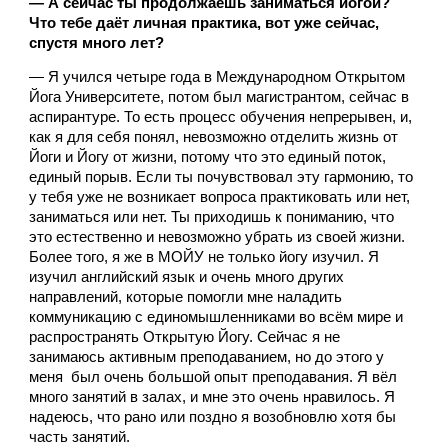
— А сейчас ты продолжаешь заниматься йогой? 
Что тебе даёт личная практика, вот уже сейчас, 
спустя много лет?
— Я учился четыре года в Международном Открытом 
Йога Университете, потом был магистрантом, сейчас в 
аспирантуре. То есть процесс обучения непрерывен, и, 
как я для себя понял, невозможно отделить жизнь от 
Йоги и Йогу от жизни, потому что это единый поток, 
единый порыв. Если ты почувствовал эту гармонию, то 
у тебя уже не возникает вопроса практиковать или нет, 
заниматься или нет. Ты приходишь к пониманию, что 
это естественно и невозможно убрать из своей жизни. 
Более того, я же в МОЙУ не только йогу изучил. Я 
изучил английский язык и очень много других 
направлений, которые помогли мне наладить 
коммуникацию с единомышленниками во всём мире и 
распространять Открытую Йогу. Сейчас я не 
занимаюсь активным преподаванием, но до этого у 
меня  был очень большой опыт преподавания. Я вёл 
много занятий в залах, и мне это очень нравилось. Я 
надеюсь, что рано или поздно я возобновлю хотя бы 
часть занятий.