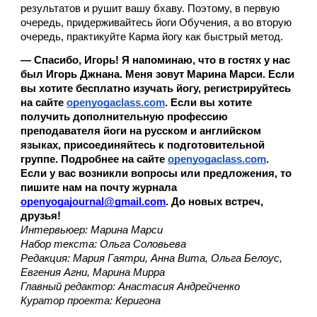
результатов и рушит вашу бхаву. Поэтому, в первую 
очередь, придерживайтесь йоги Обучения, а во вторую 
очередь, практикуйте Карма йогу как быстрый метод. 
— Спасибо, Игорь! Я напоминаю, что в гостях у нас 
был Игорь Джнана. Меня зовут Марина Марси. Если 
вы хотите бесплатно изучать йогу, регистрируйтесь 
на сайте 
openyogaclass.com
. Если вы хотите 
получить дополнительную профессию 
преподавателя йоги на русском и английском 
языках, присоединяйтесь к подготовительной 
группе. Подробнее на сайте 
openyogaclass.com
. 
Если у вас возникли вопросы или предложения, то 
пишите нам на почту журнала 
openyogajournal@gmail.com
. До новых встреч, 
друзья! 
Интервьюер: Марина Марси
Набор текста: Ольга Соловьева
Редакция: Мария Гаятри, Анна Вита, Ольга Белоус, 
Евгения Агни, Марина Мирра
Главный редактор: Анастасия Андрейченко
Куратор проекта: Керигона