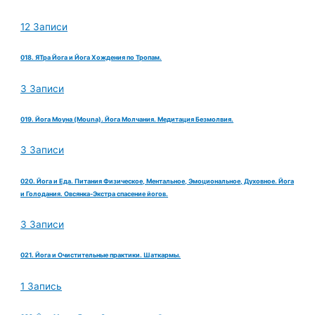
12 Записи
018. ЯТра Йога и Йога Хождения по Тропам.
3 Записи
019. Йога Моуна (Mouna). Йога Молчания. Медитация Безмолвия.
3 Записи
020. Йога и Еда. Питания Физическое, Ментальное, Эмоциональное, Духовное. Йога
и Голодания. Овсянка-Экстра спасение йогов.
3 Записи
021. Йога и Очистительные практики. Шаткармы.
1 Запись