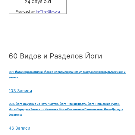
60 Видов и Разделов Йоги
001. Йога Образа Жизни. Йога в Современную Эпоху. Сохранения импульса жизни и
знания.
103 Записи
002. Йога Обучения из Пяти Частей. Йога-Чтения Вслух. Йога-Написания Рукой.
Йога-Передача Знания от Человека. Йога-Постоянное Памятованье. Йога-Диспута
Экзамена
46 Записи