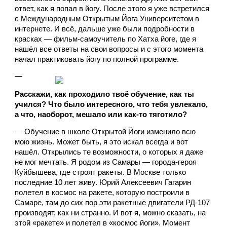
ответ, как я попал в йогу. После этого я уже встретился 
с Международным Открытым Йога Университетом в 
интернете. И всё, дальше уже были подробности в 
красках — фильм-самоучитель по Хатха йоге, где я 
нашёл все ответы на свои вопросы и с этого момента 
начал практиковать йогу по полной программе.
— 
Расскажи, как проходило твоё обучение, как ты 
учился? Что было интересного, что тебя увлекало, 
а что, наоборот, мешало или как-то тяготило?
— Обучение в школе Открытой Йоги изменило всю 
мою жизнь. Может быть, я это искал всегда и вот 
нашёл. Открылись те возможности, о которых я даже 
не мог мечтать. Я родом из Самары — города-героя 
Куйбышева, где строят ракеты. В Москве только 
последние 10 лет живу. Юрий Алексеевич Гагарин 
полетел в космос на ракете, которую построили в 
Самаре, там до сих пор эти ракетные двигатели РД-107 
производят, как ни странно. И вот я, можно сказать, на 
этой «ракете» и полетел в «космос йоги». Момент 