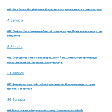
013. Йога Тапаса. Йога Вайрагья. Йога Аскетизма , отрешонности и самоконтроля.
4 Записи
014. Прайога. Йога сверхспособностей помощи людям. Праническая помощь тем
кому плохо.
5 Записи
015. Сообщество йогов. Сангха Варна Джати Йога. Деятельность приносящая
пропитание в жизни. Кормовая площадка рода.
31 Записи
016. Карма йога. Йога работы без привязанности. Йога управления потоком
причины и следствия.
26 Записи
017. Йога Служения Людям как Абсолюту. Парасэва-йога. परसेवा योग