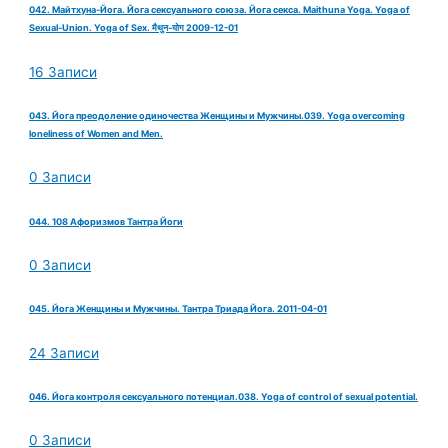
042. Майтхуна-Йога. Йога сексуального союза. Йога секса. Maithuna Yoga. Yoga of
Sexual-Union. Yoga of Sex. मैथुन-योग 2009-12-01
16 Записи
043. Йога преодоление одиночества Женщины и Мужчины.039. Yoga overcoming
loneliness of Women and Men.
0 Записи
044. 108 Афоризмов Тантра Йоги
0 Записи
045. Йога Женщины и Мужчины. Тантра Триада Йога. 2011-04-01
24 Записи
046. Йога контроля сексуального потенциал.038. Yoga of control of sexual potential.
0 Записи