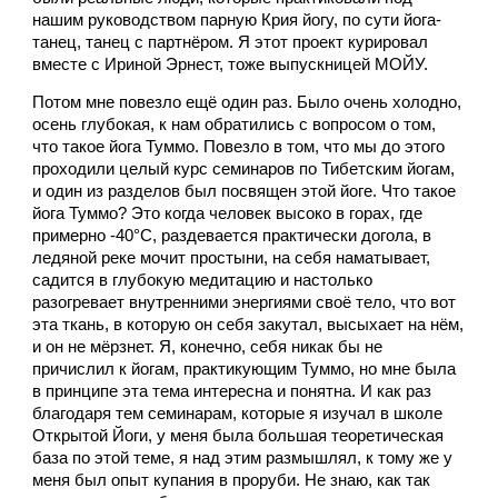
нашим руководством парную Крия йогу, по сути йога-
танец, танец с партнёром. Я этот проект курировал 
вместе с Ириной Эрнест, тоже выпускницей МОЙУ. 
Потом мне повезло ещё один раз. Было очень холодно, 
осень глубокая, к нам обратились с вопросом о том, 
что такое йога Туммо. Повезло в том, что мы до этого 
проходили целый курс семинаров по Тибетским йогам, 
и один из разделов был посвящен этой йоге. Что такое 
йога Туммо? Это когда человек высоко в горах, где 
примерно -40°С, раздевается практически догола, в 
ледяной реке мочит простыни, на себя наматывает, 
садится в глубокую медитацию и настолько 
разогревает внутренними энергиями своё тело, что вот 
эта ткань, в которую он себя закутал, высыхает на нём, 
и он не мёрзнет. Я, конечно, себя никак бы не 
причислил к йогам, практикующим Туммо, но
мне была 
в принципе эта тема интересна и понятна. И как раз 
благодаря тем семинарам, которые я изучал в школе 
Открытой Йоги, у меня была большая теоретическая 
база по этой теме, я над этим размышлял, к тому же у 
меня был опыт купания в проруби. Не знаю, как так 