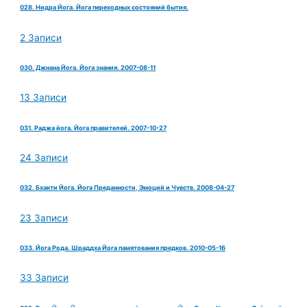
028. Нидра Йога. Йога переходных состояний бытия.
2 Записи
030. Джнана Йога. Йога знания. 2007-08-11
13 Записи
031. Раджа йога. Йога правителей. 2007-10-27
24 Записи
032. Бхакти Йога. Йога Преданности, Эмоций и Чувств. 2008-04-27
23 Записи
033. Йога Рода. Шраддха Йога памятования предков. 2010-05-16
33 Записи