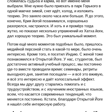
сложилась судьба и карма, но вот именно меня 
выбрали. Мне нужно было приехать в парк Горького в 
одной маечке зимой, снег идёт, холод, и изложить 
теорию. Это заняло около часа или больше. Я до этого, 
конечно, Крия йогой позанимался, хорошенько 
разогрелся, настроился. И хоть я и промёрз тогда 
жутко, но показал несколько упражнений из Хатха йоги, 
дал хорошую теорию. Это был уникальный момент. 
Потом ещё много моментов подобных было, пришлось 
медийной персоной стать в какой-то мере, было очень 
интересно. Кроме того, я посетил Индию. С женой тоже 
познакомился в Открытой Йоге. У нас, студентов, был 
достаточно активный учебный процесс, мы постоянно 
где-то вместе проводили время: семинары, ретриты 
выходного дня, занятия посещали — и всё это вживую, 
и всё это интересно и даёт колоссальный эффект. 
Всегда мы друг другу старались помогать и с 
трудоустройством, и с изучением иностранных языков, 
всем, что касается современных тенденций, что 
меняется постоянно. Кстати, благодаря Открытой Йоге 
я нашёл себе интересную работу.