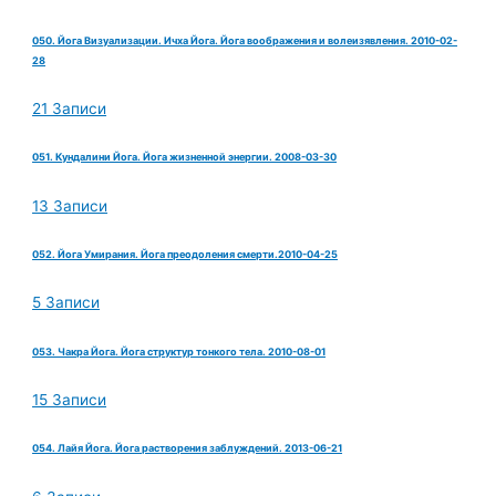
050. Йога Визуализации. Ичха Йога. Йога воображения и волеизявления. 2010-02-
28
21 Записи
051. Кундалини Йога. Йога жизненной энергии. 2008-03-30
13 Записи
052. Йога Умирания. Йога преодоления смерти.2010-04-25
5 Записи
053. Чакра Йога. Йога структур тонкого тела. 2010-08-01
15 Записи
054. Лайя Йога. Йога растворения заблуждений. 2013-06-21