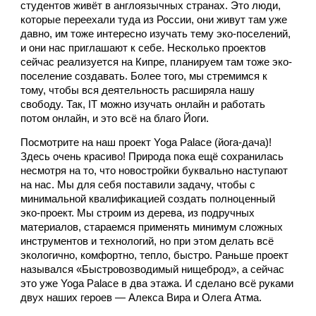
студентов живёт в англоязычных странах. Это люди, 
которые переехали туда из России, они живут там уже 
давно, им тоже интересно изучать тему эко-поселений, 
и они нас приглашают к себе. Несколько проектов 
сейчас реализуется на Кипре, планируем там тоже эко-
поселение создавать. Более того, мы стремимся к 
тому, чтобы вся деятельность расширяла нашу 
свободу. Так, IT можно изучать онлайн и работать 
потом онлайн, и это всё на благо Йоги.
Посмотрите на наш проект Yoga Palace (йога-дача)! 
Здесь очень красиво! Природа пока ещё сохранилась 
несмотря на то, что новостройки буквально наступают 
на нас. Мы для себя поставили задачу, чтобы с 
минимальной квалификацией создать полноценный 
эко-проект. Мы строим из дерева, из подручных 
материалов, стараемся применять минимум сложных 
инструментов и технологий, но при этом делать всё 
экологично, комфортно, тепло, быстро. Раньше проект 
назывался «Быстровозводимый нищеброд», а сейчас 
это уже Yoga Palace в два этажа. И сделано всё руками 
двух наших героев — Алекса Вира и Олега Атма. 