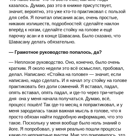
казалось. Думаю, раз это в книжке присутствует, 
значит, вероятно, это уже кто-то практиковал с пользой 
для себя. Я почитал описания асан, очень простые, 
никаких излишеств, подробностей: сделайте наклон 
вперёд к ногам, сделайте стойку на голове и ещё 
парочку асан и в конце Шавасана. Было сказано, что 
Шавасану делать обязательно.
— Грамотное руководство попалось, да?
— Неплохое руководство. Оно, конечно, было очень 
кратким. Я около недели это всё осмыслял, пробовал, 
делал. Написано: «Стойка на голове» — значит, если 
написано, надо сделать. И я начал эту стойку на голове 
практиковать без доли сомнений. Я вставал, падал, 
опять вставал, опять падал, и где-то через три-четыре 
дня  она у меня начала получаться. Думаю, всё, 
процесс пошёл! Так где-то месяц я попрактиковал, и у 
меня зародилась такая важная мысль в голове, что я 
просто обязан найти подробную информацию, что это 
такое. Поскольку у меня вообще было ноль знаний о 
йоге. Я попробовал, у меня реально пошли процессы 
какие-то непонятные внутри. Мне это понравилось, это 