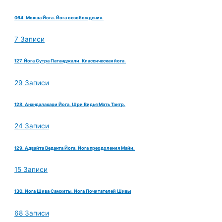
064. Мокша Йога. Йога освобождения.
7 Записи
127. Йога Сутра Патанджали. Классическая йога.
29 Записи
128. Анандалахари Йога. Шри Видья Мать Тантр.
24 Записи
129. Адвайта Веданта Йога. Йога преодоления Майи.
15 Записи
130. Йога Шива Самхиты. Йога Почитателей Шивы
68 Записи