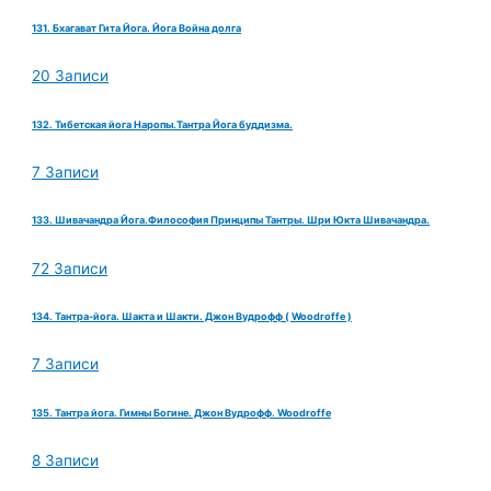
131. Бхагават Гита Йога. Йога Война долга
20 Записи
132. Тибетская йога Наропы.Тантра Йога буддизма.
7 Записи
133. Шивачандра Йога.Философия Принципы Тантры. Шри Юкта Шивачандра.
72 Записи
134. Тантра-йога. Шакта и Шакти. Джон Вудрофф ( Woodroffe )
7 Записи
135. Тантра йога. Гимны Богине. Джон Вудрофф. Woodroffe
8 Записи