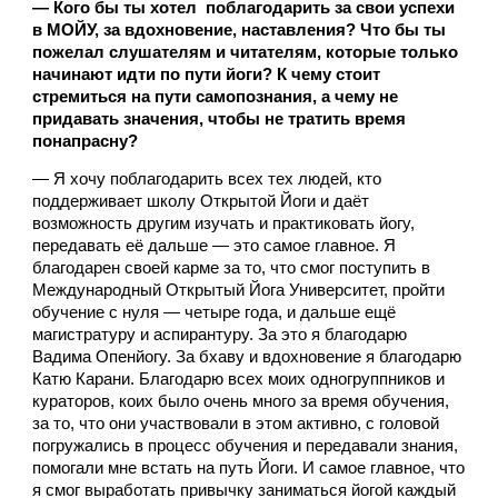
— Кого бы ты хотел  поблагодарить за свои успехи 
в МОЙУ, за вдохновение, наставления? Что бы ты 
пожелал слушателям и читателям, которые только 
начинают идти по пути йоги? К чему стоит 
стремиться на пути самопознания, а чему не 
придавать значения, чтобы не тратить время 
понапрасну?
— Я хочу поблагодарить всех тех людей, кто 
поддерживает школу Открытой Йоги и даёт 
возможность другим изучать и практиковать йогу, 
передавать её дальше — это самое главное. Я 
благодарен своей карме за то, что смог поступить в 
Международный Открытый Йога Университет, пройти 
обучение с нуля — четыре года, и дальше ещё 
магистратуру и аспирантуру. За это я благодарю 
Вадима Опенйогу. За бхаву и вдохновение я благодарю 
Катю Карани. Благодарю всех моих одногруппников и 
кураторов, коих было очень много за время обучения, 
за то, что они участвовали в этом активно, с головой 
погружались в процесс обучения и передавали знания, 
помогали мне встать на путь Йоги. И самое главное, что 
я смог выработать привычку заниматься йогой каждый 