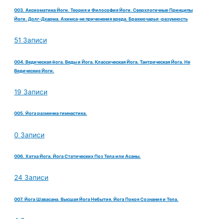
003. Аксиоматика Йоги. Теория и Философия Йоги. Сверхлогичные Принципы
Йоги. Долг-Дхарма. Ахимса-не причинения вреда. Брахмочарья -разумность
51 Записи
004. Ведическая йога. Веды и Йога. Классическая Йога. Тантрическая Йога. Не
Ведические Йоги.
19 Записи
005. Йога разминка гимнастика.
0 Записи
006. Хатха Йога. Йога Статических Поз Тела или Асаны.
24 Записи
007. Йога Шавасана. Высшая Йога Небытия. Йога Покоя Сознания и Тела.