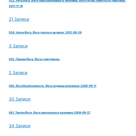
033. Рита Йога. Йога танца вселенной и человека. Йога Ритма Уместости Действий.
2011-11-18
21 Записи
034. Натья Йога. Йога театра и актеров. 2012-06-29
3 Записи
035. Парная Йога. Йога с партнером.
2 Записи
040. Йога Влюбленности. Йога подарка вселенной.2009-09-11
30 Записи
041. Тантра Йога. Йога сексуального влечения.2009-09-27
34 Записи