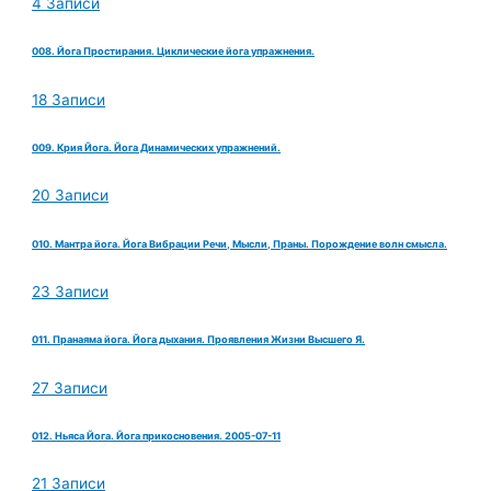
4 Записи
008. Йога Простирания. Циклические йога упражнения.
18 Записи
009. Крия Йога. Йога Динамических упражнений.
20 Записи
010. Мантра йога. Йога Вибрации Речи, Мысли, Праны. Порождение волн смысла.
23 Записи
011. Пранаяма йога. Йога дыхания. Проявления Жизни Высшего Я.
27 Записи
012. Ньяса Йога. Йога прикосновения. 2005-07-11
21 Записи