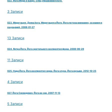
022. Йога Мудр и Бандх. Спец упражнения йоги.
3 Записи
023. Медитация. Дхяна йога. Медитация в Йоге. Йога потока внимания, сознания и
ощущений. 2008-01-27
13 Записи
024. Янтра Йога. Йога зрительного восприятия форм. 2008-06-29
11 Записи
025. Нада Йога. Йога восприятия звука. Йога слуха. Йога музыки. 2012-10-25
4 Записи
027. Йога Сновидения. Йога во сне. 2007-11-13
5 Записи