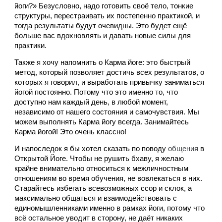
йоги?» Безусловно, надо готовить своё тело, тонкие 
структуры, перестраивать их постепенно практикой, и 
тогда результаты будут очевидны. Это будет ещё 
больше вас вдохновлять и давать новые силы для 
практики. 
Также я хочу напомнить о Карма йоге: это быстрый 
метод, который позволяет достичь всех результатов, о 
которых я говорил, и выработать привычку заниматься 
йогой постоянно. Потому что это именно то, что 
доступно нам каждый день, в любой момент, 
независимо от нашего состояния и самочувствия. Мы 
можем выполнять Карма йогу всегда. Занимайтесь 
Карма йогой! Это очень классно! 
И напоследок я бы хотел сказать по поводу 
общения 
в 
Открытой Йоге. Чтобы не рушить бхаву, я желаю 
крайне внимательно относиться к межличностным 
отношениям во время обучения, не вовлекаться в них. 
Старайтесь избегать всевозможных ссор и склок, а 
максимально общаться и взаимодействовать с 
единомышленниками именно в рамках йоги, потому что 
всё остальное уводит в сторону, не даёт никаких 