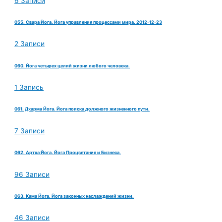
6 Записи
055. Свара Йога. Йога управления процессами мира. 2012-12-23
2 Записи
060. Йога четырех целий жизни любого человека.
1 Запись
061. Дхарма Йога. Йога поиска должного жизненного пути.
7 Записи
062. Артха Йога. Йога Процветания и Бизнеса.
96 Записи
063. Кама Йога. Йога законных наслаждений жизни.
46 Записи