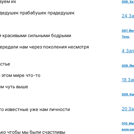
вуем их
006. Ха
 дедушек прабабушек прадедушек
24 З
007. Йо
и красивыми сильными бодрыми
Тела.
передали нам через поколения несмотря
4 За
астье
008. Йо
в этом мире что-то
18 За
им чуть выше
009. Кр
20 З
-то известные уже нам личности
010. Ма
волн см
лько чтобы мы были счастливы