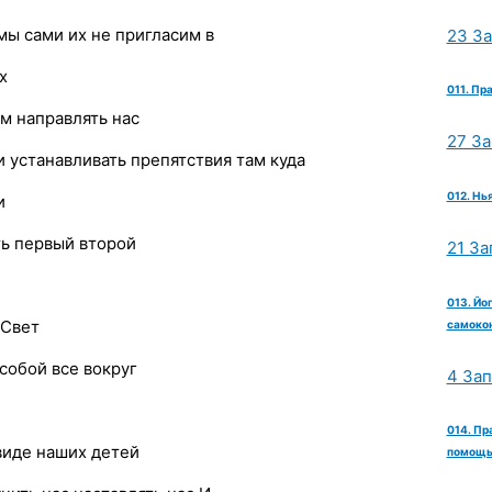
мы сами их не пригласим в
23 З
х
011. Пр
им направлять нас
27 З
и устанавливать препятствия там куда
012. Нь
и
ть первый второй
21 За
013. Йо
 Свет
самокон
обой все вокруг
4 За
014. Пр
виде наших детей
помощь 