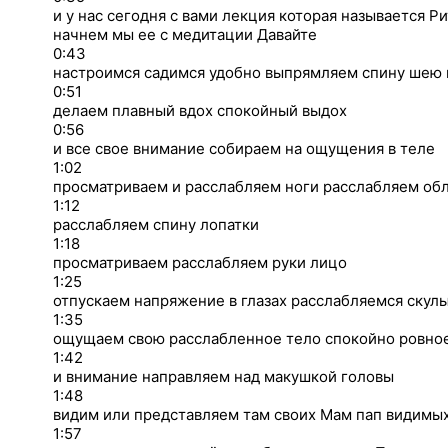
и у нас сегодня с вами лекция которая называется Р
начнем мы ее с медитации Давайте
0:43
настроимся садимся удобно выпрямляем спину шею 
0:51
делаем плавный вдох спокойный выдох
0:56
и все свое внимание собираем на ощущения в теле
1:02
просматриваем и расслабляем ноги расслабляем обл
1:12
расслабляем спину лопатки
1:18
просматриваем расслабляем руки лицо
1:25
отпускаем напряжение в глазах расслабляемся скул
1:35
ощущаем свою расслабленное тело спокойно ровно
1:42
и внимание направляем над макушкой головы
1:48
видим или представляем там своих Мам пап видим
1:57