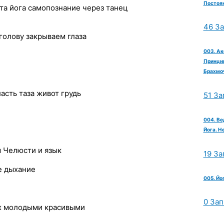
Постоян
ита йога самопознание через танец
46 З
голову закрываем глаза
003. Ак
Принцип
Брахмо
асть таза живот грудь
51 За
004. Ве
Йога. Н
ы Челюсти и язык
19 За
е дыхание
005. Йо
0 Зап
ых молодыми красивыми