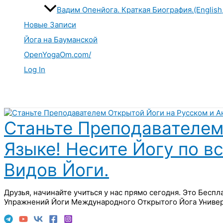
Вадим Опенйога. Краткая Биография.(English
Новые Записи
Йога на Бауманской
OpenYogaOm.com/
Log In
Поиск
Станьте Преподавателем
Языке! Несите Йогу по в
Видов Йоги.
Друзья, начинайте учиться у нас прямо сегодня. Это Бесп
Упражнений Йоги Международного Открытого Йога Универ