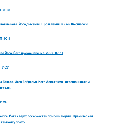
аписи
анаяма йога. Йога дыхания. Проявления Жизни Высшего Я.
аписи
яса Йога. Йога прикосновения. 2005-07-11
писи
га Тапаса. Йога Вайрагья. Йога Аскетизма , отрешонности и
троля.
писи
айога. Йога сверхспособностей помощи людям. Праническая
тем кому плохо.