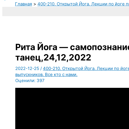
Главная
400-210. Открытой Йога. Лекции по йоге п
Рита Йога — самопознани
танец,24,12,2022
2022-12-25
/
400-210. Открытой Йога. Лекции по йог
выпускников. Все кто с нами.
Оценили:
397