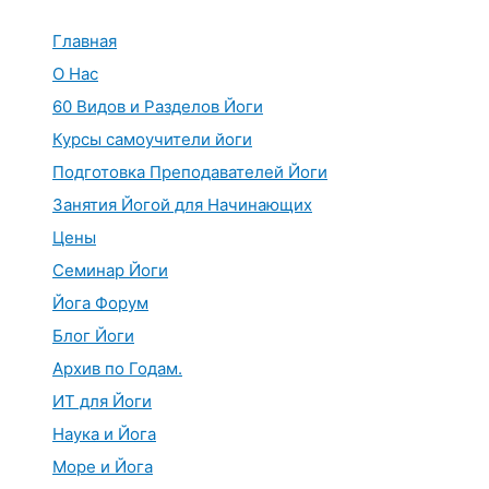
Перейти
к
Главная
содержимому
О Нас
60 Видов и Разделов Йоги
Курсы самоучители йоги
Подготовка Преподавателей Йоги
Занятия Йогой для Начинающих
Цены
Семинар Йоги
Йога Форум
Блог Йоги
Архив по Годам.
ИТ для Йоги
Наука и Йога
Море и Йога