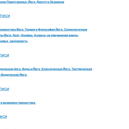
ное Памятованье. Йога-Диспута Экзамена
аписи
сиоматика Йоги. Теория и Философия Йоги. Сверхлогичные
ы Йоги. Долг-Дхарма. Ахимса-не причинения вреда.
чарья -разумность
писи
дическая йога. Веды и Йога. Классическая Йога. Тантрическая
е Ведические Йоги.
писи
га разминка гимнастика.
иси