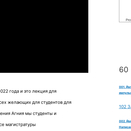
60 
001. Йо
022 года и это лекция для
импульс
сех желающих для студентов для
102 З
ения Агния мы студенты и
002. Йо
се магистратуры
Написан