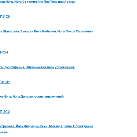
тха Йога. Йога Статических Поз Тела или Асаны.
аписи
га Шавасана. Высшая Йога Небытия. Йога Покоя Сознания и
писи
га Простирания. Циклические йога упражнения.
писи
ия Йога. Йога Динамических упражнений.
аписи
нтра йога. Йога Вибрации Речи, Мысли, Праны. Порождение
ысла.