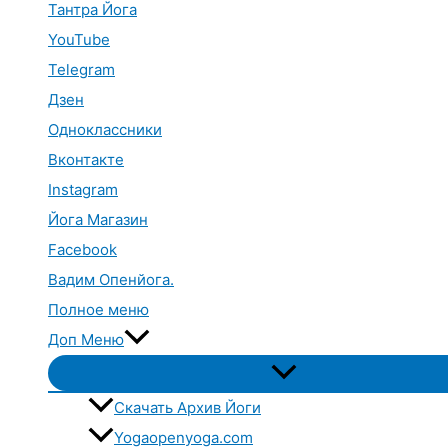
Тантра Йога
YouTube
Telegram
Дзен
Одноклассники
Вконтакте
Instagram
Йога Магазин
Facebook
Вадим Опенйога.
Полное меню
Доп Меню
Переключатель
меню
Скачать Архив Йоги
Yogaopenyoga.com