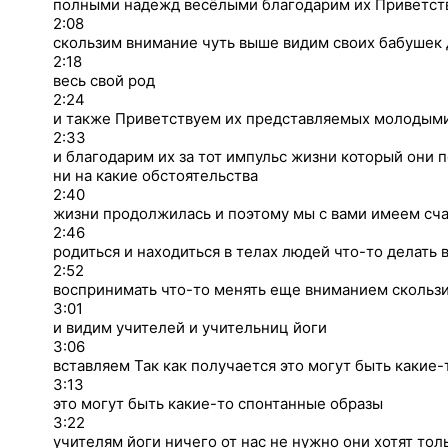
полными надежд весёлыми благодарим их Приветст
2:08
скользим внимание чуть выше видим своих бабушек
2:18
весь свой род
2:24
и также Приветствуем их представляемых молодым
2:33
и благодарим их за тот импульс жизни который они 
ни на какие обстоятельства
2:40
жизни продолжилась и поэтому мы с вами имеем сч
2:46
родиться и находиться в телах людей что-то делать 
2:52
воспринимать что-то менять еще вниманием скольз
3:01
и видим учителей и учительниц йоги
3:06
вставляем Так как получается это могут быть какие
3:13
это могут быть какие-то спонтанные образы
3:22
учителям йоги ничего от нас не нужно они хотят то