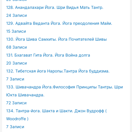
128. Анандалахари Йога. Шри Видья Мать Тантр.
24 Записи
129. Адвайта Веданта Йога. Йога преодоления Майи.
15 Записи
130. Йога Шива Самхиты. Йога Почитателей Шивы
68 Записи
131. Бхагават Гита Йога. Йога Война долга
20 Записи
132. Тибетская йога Наропы.Тантра Йога буддизма.
7 Записи
133. Шивачандра Йога.Философия Принципы Тантры. Шри
Юкта Шивачандра.
72 Записи
134. Тантра-йога. Шакта и Шакти. Джон Вудрофф (
Woodroffe )
7 Записи