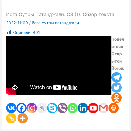
Йога Сутры Патанджали. СЗ (1). Обзор текста
2022-11-09
/
йога сутры патанджали
Оценили:
401
Подел
иться
Откр
ытой
Йогой: