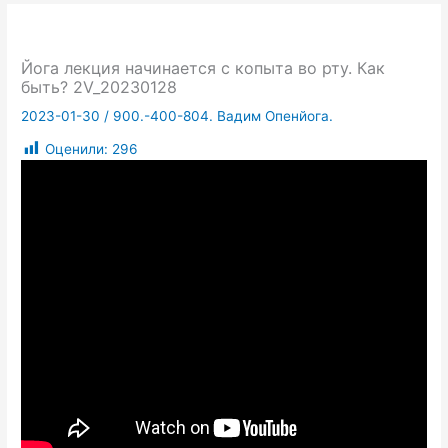
Йога лекция начинается с копыта во рту. Как
быть? 2V_20230128
2023-01-30
/
900.-400-804. Вадим Опенйога.
Оценили:
296