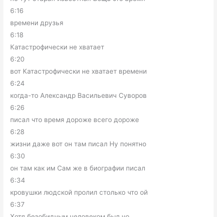
6:16
времени друзья
6:18
Катастрофически не хватает
6:20
вот Катастрофически не хватает времени
6:24
когда-то Александр Васильевич Суворов
6:26
писал что время дороже всего дороже
6:28
жизни даже вот он там писал Ну понятно
6:30
он там как им Сам же в биографии писал
6:34
кровушки людской пролил столько что ой
6:37
Хотя безобидным человеком был но