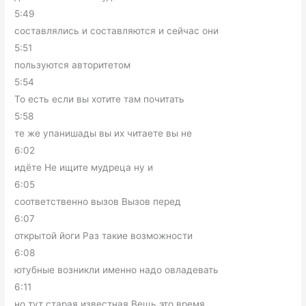
5:49
составлялись и составляются и сейчас они
5:51
пользуются авторитетом
5:54
То есть если вы хотите там почитать
5:58
те же упанишады вы их читаете вы не
6:02
идёте Не ищите мудреца ну и
6:05
соответственно вызов Вызов перед
6:07
открытой йоги Раз такие возможности
6:08
ютубные возникли именно надо овладевать
6:11
но тут старая известная Вещь это время