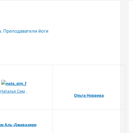
а. Преподаватели йоги
Наталья Сим
Ольга Нораева
им Аль-Дживахири