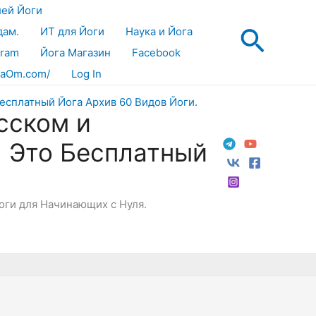
лей Йоги
Поис
дам.
ИТ для Йоги
Наука и Йога
gram
Йога Магазин
Facebook
aOm.com/
Log In
сском и
! Это Бесплатный
Йоги для Начинающих с Нуля.