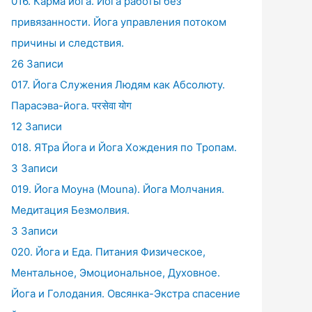
016. Карма йога. Йога работы без
привязанности. Йога управления потоком
причины и следствия.
26 Записи
017. Йога Служения Людям как Абсолюту.
Парасэва-йога. परसेवा योग
12 Записи
018. ЯТра Йога и Йога Хождения по Тропам.
3 Записи
019. Йога Моуна (Mouna). Йога Молчания.
Медитация Безмолвия.
3 Записи
020. Йога и Еда. Питания Физическое,
Ментальное, Эмоциональное, Духовное.
Йога и Голодания. Овсянка-Экстра спасение