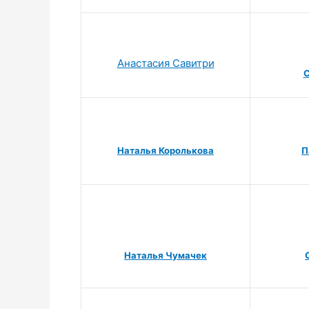
Анастасия Савитри
С
Наталья Королькова
П
Наталья Чумачек