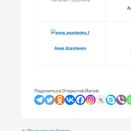
А
Анна Эсауленко
Поделиться Открытой Йогой:
←
Предыдущая Запись