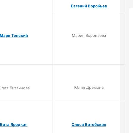
Евгений Воробьев
Марк Топский
Мария Воропаева
Юлия Дремина
лия Литвинова
Вита Яроцкая
Олеся Витебская