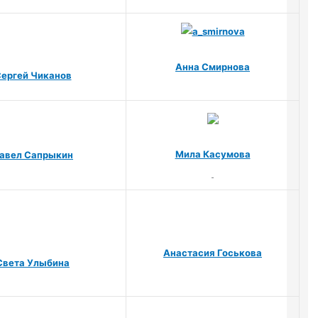
Анна Смирнова
ергей Чиканов
Мила Касумова
авел Сапрыкин
Анастасия Госькова
Света Улыбина