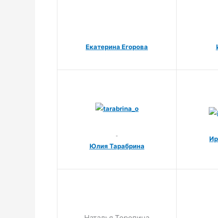
Екатерина Егорова
Ир
Юлия Тарабрина
Наталья Торопина