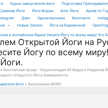
ги
Курсы самоучители йоги
Подготовка Преподавате
Семинар Йоги
Йога Форум
Блог Йоги
Архив по Го
Telegram
Дзен
Одноклассники
Вконтакте
Insta
еню
Новые Записи
Йога на Бауманской
OpenYog
лем Открытой Йоги на Ру
есите Йогу по всему миру
 Йоги.
Это Бесплатный Архив - Энциклопедия 60 Видов и Разделов 
дного Открытого Йога Университета.
даватели йоги
Выпускники МОЙУ