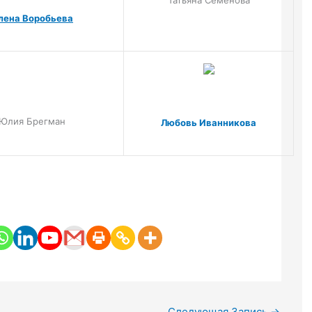
лена Воробьева
Юлия Брегман
Любовь Иванникова
Следующая Запись
→