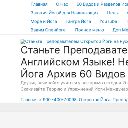
Перейти
Главная
О Нас
60 Видов и Разделов Йо
к
Занятия Йогой для Начинающих
Цены
содержимому
Море и Йога
Тантра Йога
YouTube
Вадим Опенйога.
Полное меню
Доп М
Станьте Преподавате
Английском Языке! Н
Йога Архив 60 Видов
Друзья, начинайте учиться у нас прямо сегодня. 
Скачивайте Теорию и Упражнений Йоги Междунаро
Главная
900.-400-70098. Открытая Йога. Препо