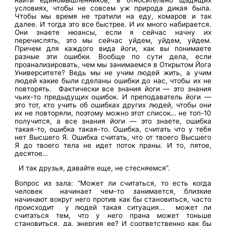
условиях, чтобы не совсем уж природа дикая была.
Чтобы мы время не тратили на еду, комаров и так
далее. И тогда это все быстрее. И их много набирается.
Они знаете нюансы, если я сейчас начну их
перечислять, это мы сейчас уйдем, уйдем, уйдем.
Причем для каждого вида йоги, как вы понимаете
разные эти ошибки. Вообще по сути дела, если
проанализировать, чем мы занимаемся в Открытом Йога
Университете? Ведь мы не учим людей жить, а учим
людей какие были сделаны ошибки до нас, чтобы их не
повторять. Фактически все знания йоги — это знания
чьих-то предыдущих ошибок. И преподаватель йоги —
это тот, кто учить об ошибках других людей, чтобы они
их не повторяли, поэтому можно этот список… не топ-10
получится, а все знания йоги — это знаете, ошибка
такая-то, ошибка такая-то. Ошибка, считать что у тебя
нет Высшего Я. Ошибка считать, что от твоего Высшего
Я до твоего тела не идет поток праны. И то, пятое,
десятое…
И так друзья, давайте еще, не стесняемся”.
Вопрос из зала: “Может ли считаться, то есть когда
человек начинает чем-то занимается, близкие
начинают вокруг него против как бы становиться, часто
происходит у людей такая ситуация… может ли
считаться тем, что у него прана может тоньше
становиться, да, энергия ее? И соответственно как бы