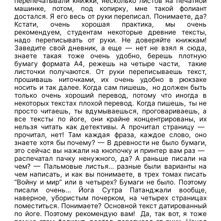
перепечатывали книжки, несколько листов на печатной
машинке, потом, под копирку, мне такой фолиант
достался. Я его весь от руки переписал. Понимаете, да?
Кстати, очень хорошая практика, мы очень
рекомендуем, студентам некоторые древние тексты,
надо переписывать от руки. Не доверяйте книжкам!
Заведите свой дневник, а еще — нет не взял я сюда,
знаете такая тоже очень удобно, берешь плотную
бумагу формата А4, режешь на четыре части, такие
листочки получаются. От руки переписываешь текст,
прошивашь ниточками, их очень удобно в рюкзаке
носить и так далее. Когда сам пишешь, но должен быть
только очень хороший перевод, потому что иногда в
некоторых текстах плохой перевод. Когда пишешь, ты не
просто читаешь, ты вдумываешься, проговариваешь, а
все тексты по йоге, они крайне концентрированы, их
нельзя читать как детективы. А прочитал страницу —
прочитал, нет! Там каждая фраза, каждое слово, оно
знаете хотя бы почему? — В древности не было бумаги,
это сейчас вы нажали на кнопочку и принтер вам раз —
распечатал пачку ненужного, да? А раньше писали на
чем? — Пальмовые листья… разные были варианты на
чем написать, и как вы понимаете, в трех томах писать
“Войну и мир” или в четырех? Бумаги не было. Поэтому
писали очень… Йога Сутра Патанджали вообще,
наверное, убористым почерком, на четырех страницах
поместиться. Понимаете? Основной текст датированный
по йоге. Поэтому рекомендую вам! Да, так вот, я тоже