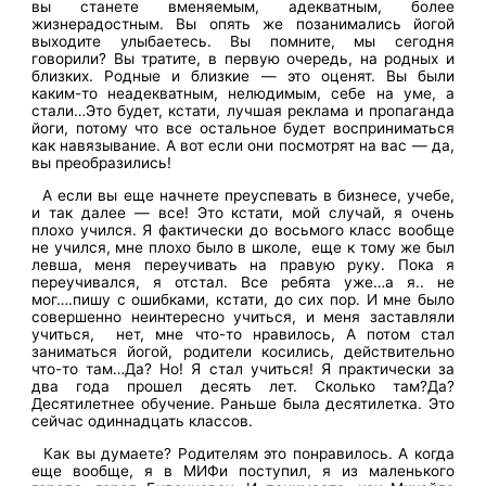
вы станете вменяемым, адекватным, более
жизнерадостным. Вы опять же позанимались йогой
выходите улыбаетесь. Вы помните, мы сегодня
говорили? Вы тратите, в первую очередь, на родных и
близких. Родные и близкие — это оценят. Вы были
каким-то неадекватным, нелюдимым, себе на уме, а
стали…Это будет, кстати, лучшая реклама и пропаганда
йоги, потому что все остальное будет восприниматься
как навязывание. А вот если они посмотрят на вас — да,
вы преобразились!
А если вы еще начнете преуспевать в бизнесе, учебе,
и так далее — все! Это кстати, мой случай, я очень
плохо учился. Я фактически до восьмого класс вообще
не учился, мне плохо было в школе, еще к тому же был
левша, меня переучивать на правую руку. Пока я
переучивался, я отстал. Все ребята уже…а я.. не
мог….пишу с ошибками, кстати, до сих пор. И мне было
совершенно неинтересно учиться, и меня заставляли
учиться, нет, мне что-то нравилось, А потом стал
заниматься йогой, родители косились, действительно
что-то там…Да? Но! Я стал учиться! Я практически за
два года прошел десять лет. Сколько там?Да?
Десятилетнее обучение. Раньше была десятилетка. Это
сейчас одиннадцать классов.
Как вы думаете? Родителям это понравилось. А когда
еще вообще, я в МИФи поступил, я из маленького