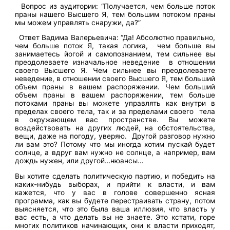
Вопрос из аудитории: “Получается, чем больше поток
праны нашего Высшего Я, тем большим потоком праны
мы можем управлять снаружи, да?”
Ответ Вадима Валерьевича: “Да! Абсолютно правильно,
чем больше поток Я, такая логика, чем больше вы
занимаетесь йогой и самопознанием, тем сильнее вы
преодолеваете изначальное неведение в отношении
своего Высшего Я. Чем сильнее вы преодолеваете
неведение, в отношении своего Высшего Я, тем больший
объем праны в вашем распоряжении. Чем больший
объем праны в вашем распоряжении, тем больше
потоками праны вы можете управлять как внутри в
пределах своего тела, так и за пределами своего тела
в окружающем вас пространстве. Вы можете
воздействовать на других людей, на обстоятельства,
вещи, даже на погоду, уверяю. Другой разговор нужно
ли вам это? Потому что мы иногда хотим пускай будет
солнце, а вдруг вам нужно не солнце, а например, вам
дождь нужен, или другой…нюансы…
Вы хотите сделать политическую партию, и победить на
каких-нибудь выборах, и прийти к власти, и вам
кажется, что у вас в голове совершенно ясная
программа, как вы будете перестраивать страну, потом
выясняется, что это была ваша иллюзия, что власть у
вас есть, а что делать вы не знаете. Это кстати, горе
многих политиков начинающих, они к власти приходят,