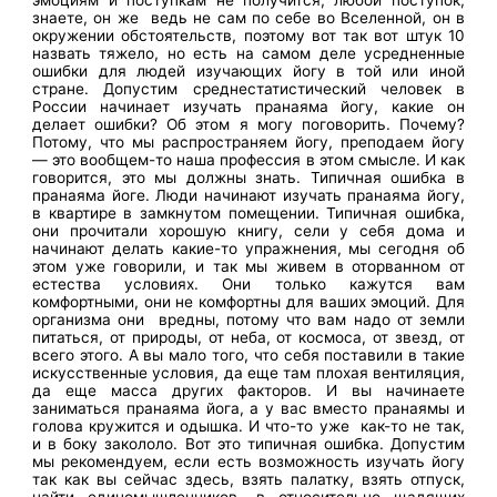
знаете, он же ведь не сам по себе во Вселенной, он в
окружении обстоятельств, поэтому вот так вот штук 10
назвать тяжело, но есть на самом деле усредненные
ошибки для людей изучающих йогу в той или иной
стране. Допустим среднестатистический человек в
России начинает изучать пранаяма йогу, какие он
делает ошибки? Об этом я могу поговорить. Почему?
Потому, что мы распространяем йогу, преподаем йогу
— это вообщем-то наша профессия в этом смысле. И как
говорится, это мы должны знать. Типичная ошибка в
пранаяма йоге. Люди начинают изучать пранаяма йогу,
в квартире в замкнутом помещении. Типичная ошибка,
они прочитали хорошую книгу, сели у себя дома и
начинают делать какие-то упражнения, мы сегодня об
этом уже говорили, и так мы живем в оторванном от
естества условиях. Они только кажутся вам
комфортными, они не комфортны для ваших эмоций. Для
организма они вредны, потому что вам надо от земли
питаться, от природы, от неба, от космоса, от звезд, от
всего этого. А вы мало того, что себя поставили в такие
искусственные условия, да еще там плохая вентиляция,
да еще масса других факторов. И вы начинаете
заниматься пранаяма йога, а у вас вместо пранаямы и
голова кружится и одышка. И что-то уже как-то не так,
и в боку закололо. Вот это типичная ошибка. Допустим
мы рекомендуем, если есть возможность изучать йогу
так как вы сейчас здесь, взять палатку, взять отпуск,
найти единомышленников, в относительно щадящих