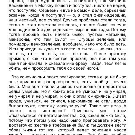
города, город Буденновск. И понимаете, как Михайло
Васильевич в Москву пошел и поступил, никто не верил,
что поступлю. Серьезный вуз на самом деле, серьезный
экзамен, когда я поступил — о, я стал физик-ядерщик,
наш местный, все супер! Другие проблемы стали тогда,
когда я стал вегетаранствовать, вот это были конечно
для родителей и для родных — вырванные годы. Потому
тогда вообще есть нечего было, пустые магазины,
макароны, что там было? — Огурцы зеленые, или
помидоры вечнозеленые, вообщем, мало что было есть.
И ты приходишь куда-то в гости, а ты то — не ешь, то —
не ешь, то — не ешь, то — не ешь. Я все привожу
пример, я как -то к сестре приехал, она все там уже
меня принимала, и сказала мне фразу: “Вадя, тебя легче
убить, чем прокормить тебя со своей йогой.”
Это конечно они плохо реагировали, тогда еще не было
вегетарианство распространено, есть вообще нечего
было. Мне все говорили скоро ты вообще от недостатка
белка умрешь. Но я как-то все не умирал и не умирал,
не умирал и не умирал, и они с этим смирились. Живет
вроде, учиться, не спился, наркоманов не стал, вроде
бывает хуже, поэтому махнули рукой. Такие вот дела. А
знаете как интересно? Пришлось мне потом
отказываться от вегетарианства. Ой, какая ломка была,
потому что потом уже надо было преподавать йогу. А
достаточно жесткие требования были: ты должен вести
образ жизни тот же, который ведет основная масса
людей, которым ты преподаешь. Это была особая