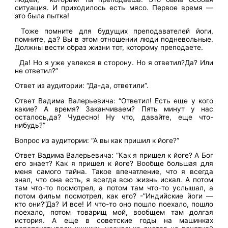
ситуация. И приходилось есть мясо. Первое время —
это была пытка!
Тоже помните для будущих преподавателей йоги,
помните, да? Вы в этом отношении люди подневольные.
Должны вести образ жизни тот, которому преподаете.
Да! Но я уже увлекся в сторону. Но я ответил?Да? Или
не ответил?”
Ответ из аудитории: “Да-да, ответили”.
Ответ Вадима Валерьевича: “Ответил! Есть еще у кого
какие? А время? Заканчиваем? Пять минут у нас
осталось,да? Чудесно! Ну что, давайте, еще что-
нибудь?”
Вопрос из аудитории: “А вы как пришил к йоге?”
Ответ Вадима Валерьевича: “Как я пришел к йоге? А Бог
его знает? Как я пришел к йоге? Вообще большая для
меня самого тайна. Такое впечатление, что я всегда
знал, что она есть, я всегда всю жизнь искал. А потом
там что-то посмотрел, а потом там что-то услышал, а
потом фильм посмотрел, как его? -”Индийские йоги —
кто они?”Да? И все! И что-то оно пошло поехало, пошло
поехало, потом товарищ мой, вообщем там долгая
история. А еще в советские годы на машинках