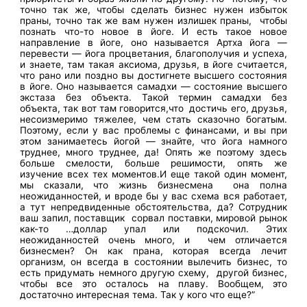
точно так же, чтобы сделать бизнес нужен избыток
праны, точно так же вам нужен излишек праны, чтобы
познать что-то новое в йоге. И есть такое новое
направление в йоге, оно называется Артха йога —
перевести — йога процветания, благополучия и успеха,
и знаете, там такая аксиома, друзья, в йоге считается,
что рано или поздно вы достигнете высшего состояния
в йоге. Оно называется самадхи — состояние высшего
экстаза без объекта. Такой термин самадхи без
объекта, так вот там говорится,что достичь его, друзья,
несоизмеримо тяжелее, чем стать сказочно богатым.
Поэтому, если у вас проблемы с финансами, и вы при
этом занимаетесь йогой — знайте, что йога намного
труднее, много труднее, да! Опять же поэтому здесь
больше смелости, больше решимости, опять же
изучение всех тех моментов.И еще такой один момент,
мы сказали, что жизнь бизнесмена она полна
неожиданностей, и вроде бы у вас схема вся работает,
а тут непредвиденные обстоятельства, да? Сотрудник
ваш запил, поставщик сорвал поставки, мировой рынок
как-то …доллар упал или подскочил. Этих
неожиданностей очень много, и чем отличается
бизнесмен? Он как прана, которая всегда лечит
организм, он всегда в состоянии вылечить бизнес, то
есть придумать немного другую схему, другой бизнес,
чтобы все это осталось на плаву. Вообщем, это
достаточно интересная тема. Так у кого что еще?”