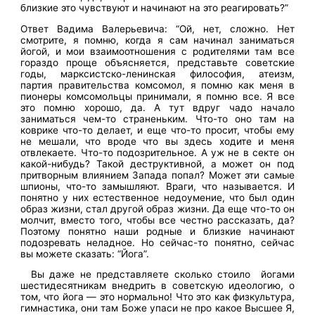
близкие это чувствуют и начинают на это реагировать?”
Ответ Вадима Валерьевича: “Ой, нет, сложно. Нет
смотрите, я помню, когда я сам начинал заниматься
йогой, и мои взаимоотношения с родителями там все
гораздо проще объясняется, представьте советские
годы, марксистско-ленинская философия, атеизм,
партия правительства комсомол, я помню как меня в
пионеры комсомольцы принимали, я помню все. Я все
это помню хорошо, да. А тут вдруг чадо начало
заниматься чем-то страненьким. Что-то оно там на
коврике что-то делает, и еще что-то просит, чтобы ему
не мешали, что вроде что вы здесь ходите и меня
отвлекаете. Что-то подозрительное. А уж не в секте он
какой-нибудь? Такой деструктивной, а может он под
притворным влиянием Запада попал? Может эти самые
шпионы, что-то замышляют. Враги, что называется. И
понятно у них естественное недоумение, что был один
образ жизни, стал другой образ жизни. Да еще что-то он
молчит, вместо того, чтобы все честно рассказать, да?
Поэтому понятно наши родные и близкие начинают
подозревать неладное. Но сейчас-то понятно, сейчас
вы можете сказать: “Йога”.
Вы даже не представляете сколько стоило йогами
шестидесятникам внедрить в советскую идеологию, о
том, что йога — это нормально! Что это как физкультура,
гимнастика, они там Боже упаси не про какое Высшее Я,