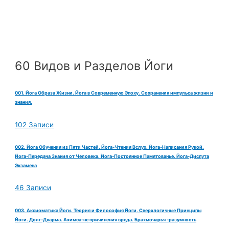
60 Видов и Разделов Йоги
001. Йога Образа Жизни. Йога в Современную Эпоху. Сохранения импульса жизни и
знания.
102 Записи
002. Йога Обучения из Пяти Частей. Йога-Чтения Вслух. Йога-Написания Рукой.
Йога-Передача Знания от Человека. Йога-Постоянное Памятованье. Йога-Диспута
Экзамена
46 Записи
003. Аксиоматика Йоги. Теория и Философия Йоги. Сверхлогичные Принципы
Йоги. Долг-Дхарма. Ахимса-не причинения вреда. Брахмочарья -разумность