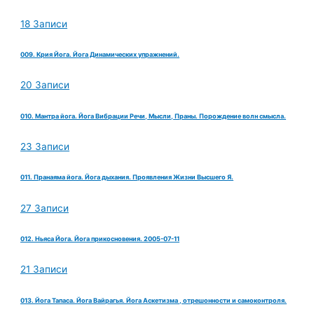
18 Записи
009. Крия Йога. Йога Динамических упражнений.
20 Записи
010. Мантра йога. Йога Вибрации Речи, Мысли, Праны. Порождение волн смысла.
23 Записи
011. Пранаяма йога. Йога дыхания. Проявления Жизни Высшего Я.
27 Записи
012. Ньяса Йога. Йога прикосновения. 2005-07-11
21 Записи
013. Йога Тапаса. Йога Вайрагья. Йога Аскетизма , отрешонности и самоконтроля.