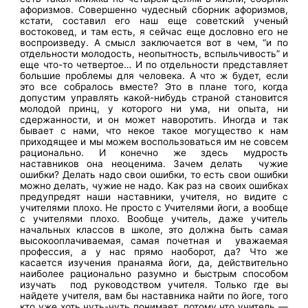
афоризмов. Совершенно чудесный сборник афоризмов,
кстати, составил его наш еще советский ученый
востоковед, и там есть, я сейчас еще дословно его не
воспроизведу. А смысл заключается вот в чем, “и по
отдельности молодость, неопытность, вспыльчивость” и
еще что-то четвертое… И по отдельности представляет
большие проблемы для человека. А что ж будет, если
это все собралось вместе? Это в плане того, когда
допустим управлять какой-нибудь страной становится
молодой принц, у которого ни ума, ни опыта, ни
сдержанности, и он может наворотить. Иногда и так
бывает с нами, что некое такое могущество к нам
приходящее и мы можем воспользоваться им не совсем
рационально. И конечно же здесь мудрость
наставников она неоценима. Зачем делать чужие
ошибки? Делать надо свои ошибки, то есть свои ошибки
можно делать, чужие не надо. Как раз на своих ошибках
предупредят наши наставники, учителя, но видите с
учителями плохо. Не просто с Учителями йоги, а вообще
с учителями плохо. Вообще учитель, даже учитель
начальных классов в школе, это должна быть самая
высокооплачиваемая, самая почетная и уважаемая
профессия, а у нас прямо наоборот, да? Что же
касается изучения пранаяма йоги, да, действительно
наиболее рационально разумно и быстрым способом
изучать под руководством учителя. Только где вы
найдете учителя, вам бы наставника найти по йоге, того
кто уже хоть чуть-чуть понимает, потому что учитель —