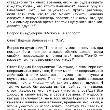
отведено не так много времени, что ж мы будем сидеть
и ждать, когда у нас кто-то появиться? Личный гуру из
Гималаев?- Нет, , не рационально. Другой разговор,
если есть хоть кто-то кто может научить, конечно
следует в первую очередь обратиться к нему, это, да!
Но и самому нельзя время терять! Еще у кого что? Так,
давайте друзья?”
Вопрос из аудитории: “Можно еще вопрос?”
Ответ Вадима Валерьевича: “Ага”.
Вопрос из аудитории: “То, что прану можно получить при
помощи йоги понятно, а какие обычно делают люди
ошибки, приводящие к потери этой праны?Топ-10 —
назовем так, неправильных поступков?”
Ответ Вадима Валерьевича: “Смотрите, в этом мире нет
неправильных поступков, В этом мире нет неправильных
действий, в этом мире есть неуместные поступки и
неуместные действия. Гнев — иногда действительно
очень плох, а иногда — ой, как он уместен, друзья. И
так же какую бы эмоции вы бы сейчас не назвали:
страх, жадность, что там еще у нас осталось?Да? Все
хорошо в своем месте, в своем времени. И мудрость
как раз заключается, не в том, чтобы бороться как вам
кажется с вашими неуместными, вредными эмоциями, а
чтобы уместно их использовать, поэтому так свести к
эмоциям и поступкам не получится, любой поступок,