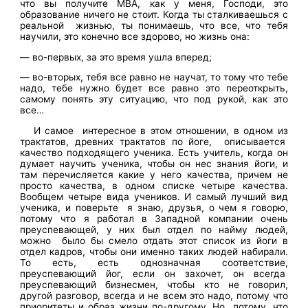
что вы получите MBA, как у меня, Господи, это
образование ничего не стоит. Когда ты сталкиваешься с
реальной жизнью, ты понимаешь, что все, что тебя
научили, это конечно все здорово, но жизнь она:
— во-первых, за это время ушла вперед;
— во-вторых, тебя все равно не научат, то тому что тебе
надо, тебе нужно будет все равно это переоткрыть,
самому понять эту ситуацию, что под рукой, как это
все…
И самое интересное в этом отношении, в одном из
трактатов, древних трактатов по йоге, описывается
качество подходящего ученика. Есть учитель, когда он
думает научить ученика, чтобы он нес знания йоги, и
там перечисляется какие у него качества, причем не
просто качества, в одном списке четыре качества.
Вообщем четыре вида учеников. И самый лучший вид
ученика, и поверьте я знаю, друзья, о чем я говорю,
потому что я работал в Западной компании очень
преуспевающей, у них был отдел по найму людей,
можно было бы смело отдать этот список из йоги в
отдел кадров, чтобы они именно таких людей набирали.
То есть, есть однозначная соответствие,
преуспевающий йог, если он захочет, он всегда
преуспевающий бизнесмен, чтобы кто не говорил,
другой разговор, всегда и не всем это надо, потому что
приоритеты и образ жизни по-другому. Но потому, что