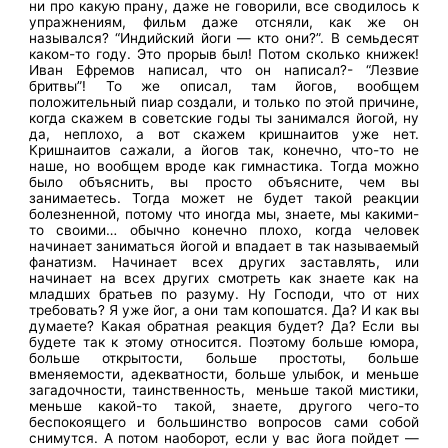
ни про какую прану, даже не говорили, все сводилось к
упражнениям, фильм даже отсняли, как же он
назывался? “Индийский йоги — кто они?”. В семьдесят
каком-то году. Это прорыв был! Потом сколько книжек!
Иван Ефремов написал, что он написал?- “Лезвие
бритвы”! То же описал, там йогов, вообщем
положительный пиар создали, и только по этой причине,
когда скажем в советские годы ты занимался йогой, ну
да, неплохо, а вот скажем кришнаитов уже нет.
Кришнаитов сажали, а йогов так, конечно, что-то не
наше, но вообщем вроде как гимнастика. Тогда можно
было объяснить, вы просто объясните, чем вы
занимаетесь. Тогда может не будет такой реакции
болезненной, потому что иногда мы, знаете, мы какими-
то своими… обычно конечно плохо, когда человек
начинает заниматься йогой и впадает в так называемый
фанатизм. Начинает всех других заставлять, или
начинает на всех других смотреть как знаете как на
младших братьев по разуму. Ну Господи, что от них
требовать? Я уже йог, а они там копошатся. Да? И как вы
думаете? Какая обратная реакция будет? Да? Если вы
будете так к этому относится. Поэтому больше юмора,
больше открытости, больше простоты, больше
вменяемости, адекватности, больше улыбок, и меньше
загадочности, таинственность, меньше такой мистики,
меньше какой-то такой, знаете, другого чего-то
беспокоящего и большинство вопросов сами собой
снимутся. А потом наоборот, если у вас йога пойдет —