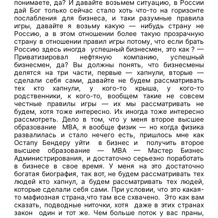
понимаете, да? И давайте возьмем ситуацию, в России
дай Бог только сейчас стало хоть что-то на горизонте
послабления для бизнеса, и таки разумные правила
игры, давайте я возьму какую — нибудь страну не
Россию, а в этом отношении более такую прозрачную
страну в отношении правил игры потому, что если брать
Россию здесь иногда успешный бизнесмен, это как ? —
Приватизировал нефтяную компанию, успешный
бизнесмен, да? Вы должны понять, что бизнесмены
делятся на три части, первые — хапнули, вторые —
сделали себя сами, давайте не будем рассматривать
тех кто хапнули, у кого-то крыша, у кого-то
родственники, к кого-то, вообщем такие не совсем
честные правилы игры — их мы рассматривать не
будем, хотя тоже интересно. Их иногда тоже интересно
рассмотреть. Дело в том, что у меня второе высшее
образование MBA, я вообще физик — но когда физика
развалилась и стало нечего есть, пришлось мне как
Остапу Бендеру уйти в бизнес и получить второе
высшее образование — MBA — Мастер Бизнес
Администрирования, и достаточно серьезно поработать
в бизнесе в свое время. У меня на это достаточно
богатая биография, так вот, не будем рассматривать тех
людей кто хапнул, а будем рассматривать тех людей,
которые сделали себя сами. При условии, что это какая-
то мафиозная страна,что там все схвачено. Это как вам
сказать, подводные ниточки, хотя даже в этих странах
закон один и тот же. Чем больше поток у вас праны,