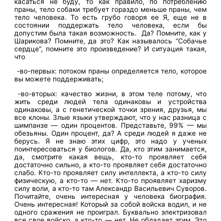
касаться не буду, то как правило, по потреблению
праны, тело собаки требует гораздо меньше праны, чем
тело человека. То есть грубо говоря ее Я, еще не в
состоянии поддержать тело человека, если бы
допустим была такая возможность. Да? Помните, как у
Шарикова? Помните, да это? Как называлось “Собачье
сердце”, помните это произведение? И ситуация такая,
что
-во-первых: потоком праны определяется тело, которое
вы можете поддерживать;
-во-вторых: качество жизни, в этом теле потому, что
жить среди людей тела одинаковы и устройства
одинаковы, а с генетической точки зрения, друзья, мы
все клоны. Злые языки утверждают, что у нас разница с
шимпанзе — один процентов. Представьте, 99% — мы
обезьяны. Один процент, да? А среди людей я даже не
берусь. Я не знаю этих цифр, это надо у ученых
поинтересоваться у биологов. Да, кто этим занимается,
да, смотрите какая вещь, кто-то проявляет себя
достаточно сильно, а кто-то проявляет себя достаточно
слабо. Кто-то проявляет силу интеллекта, а кто-то силу
физическую, а кто-то — нет. Кто-то проявляет харизму
силу воли, а кто-то там Александр Васильевич Суворов.
Почитайте, очень интересная у человека биография.
Очень интересная! Который за собой войска водил, и не
одного сражения не проиграл. Буквально электризовал
все свое войско, а кто-то — нет. Не обладает этим. Это