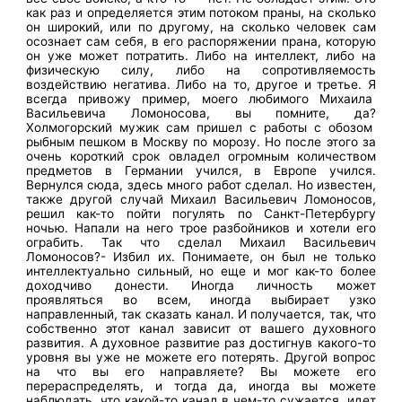
как раз и определяется этим потоком праны, на сколько
он широкий, или по другому, на сколько человек сам
осознает сам себя, в его распоряжении прана, которую
он уже может потратить. Либо на интеллект, либо на
физическую силу, либо на сопротивляемость
воздействию негатива. Либо на то, другое и третье. Я
всегда привожу пример, моего любимого Михаила
Васильевича Ломоносова, вы помните, да?
Холмогорский мужик сам пришел с работы с обозом
рыбным пешком в Москву по морозу. Но после этого за
очень короткий срок овладел огромным количеством
предметов в Германии учился, в Европе учился.
Вернулся сюда, здесь много работ сделал. Но известен,
также другой случай Михаил Васильевич Ломоносов,
решил как-то пойти погулять по Санкт-Петербургу
ночью. Напали на него трое разбойников и хотели его
ограбить. Так что сделал Михаил Васильевич
Ломоносов?- Избил их. Понимаете, он был не только
интеллектуально сильный, но еще и мог как-то более
доходчиво донести. Иногда личность может
проявляться во всем, иногда выбирает узко
направленный, так сказать канал. И получается, так, что
собственно этот канал зависит от вашего духовного
развития. А духовное развитие раз достигнув какого-то
уровня вы уже не можете его потерять. Другой вопрос
на что вы его направляете? Вы можете его
перераспределять, и тогда да, иногда вы можете
наблюдать, что какой-то канал в чем-то сужается, идет