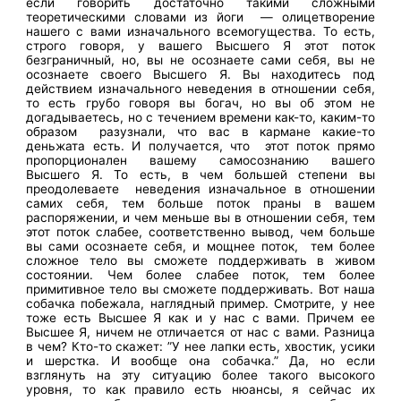
если говорить достаточно такими сложными
теоретическими словами из йоги — олицетворение
нашего с вами изначального всемогущества. То есть,
строго говоря, у вашего Высшего Я этот поток
безграничный, но, вы не осознаете сами себя, вы не
осознаете своего Высшего Я. Вы находитесь под
действием изначального неведения в отношении себя,
то есть грубо говоря вы богач, но вы об этом не
догадываетесь, но с течением времени как-то, каким-то
образом разузнали, что вас в кармане какие-то
деньжата есть. И получается, что этот поток прямо
пропорционален вашему самосознанию вашего
Высшего Я. То есть, в чем большей степени вы
преодолеваете неведения изначальное в отношении
самих себя, тем больше поток праны в вашем
распоряжении, и чем меньше вы в отношении себя, тем
этот поток слабее, соответственно вывод, чем больше
вы сами осознаете себя, и мощнее поток, тем более
сложное тело вы сможете поддерживать в живом
состоянии. Чем более слабее поток, тем более
примитивное тело вы сможете поддерживать. Вот наша
собачка побежала, наглядный пример. Смотрите, у нее
тоже есть Высшее Я как и у нас с вами. Причем ее
Высшее Я, ничем не отличается от нас с вами. Разница
в чем? Кто-то скажет: ”У нее лапки есть, хвостик, усики
и шерстка. И вообще она собачка.” Да, но если
взглянуть на эту ситуацию более такого высокого
уровня, то как правило есть нюансы, я сейчас их