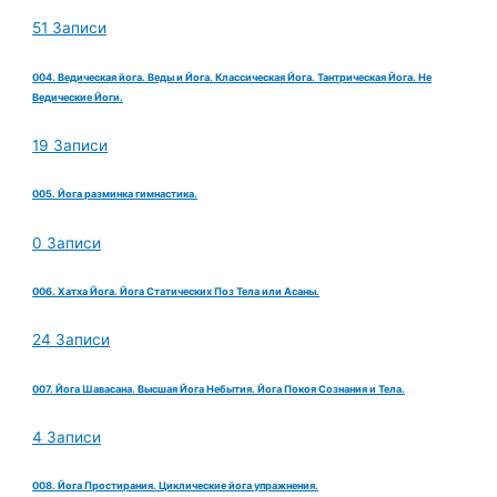
51 Записи
004. Ведическая йога. Веды и Йога. Классическая Йога. Тантрическая Йога. Не
Ведические Йоги.
19 Записи
005. Йога разминка гимнастика.
0 Записи
006. Хатха Йога. Йога Статических Поз Тела или Асаны.
24 Записи
007. Йога Шавасана. Высшая Йога Небытия. Йога Покоя Сознания и Тела.
4 Записи
008. Йога Простирания. Циклические йога упражнения.