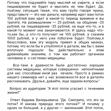
Потому что подумайте пару мыслей не умрете, а если
пищеварения не будет и мыслить не чем будет. Да,
поэтому ситуация такая, что вам грубо говоря прана,
представьте — это как деньги, например идет вам поток
100 рублей вам идет в какой-то период времени и вы
тратите. На размышление — 25 рублей, на общение -25
рублей, на пищеварение -25 рублей, на еще что-то, и в
какой-то момент она заканчивается. И здесь надо что-
то,как бы…а кто-то получает не 100 рублей, а скажем
1000 рублей, и у него уже побогаче будет. Поэтому,я
безусловно, вам эту модель привел в общих мазках,
потому что если бы я углублялся в детали, мы бы с вами
вплотную подошли бы действительно к этим
древнейшим знаниям, о том как работает организм
человека и о системах медицины.
Все-таки в древности были достаточно хорошие
системы медицины, которые совершенно непонятными
для нас способами иной раз лечили. Просто в рамках
нашего семинара нет у нас возможности все в деталях
рассказывать. Друзья, давайте, еще задаем вопросы.”
Вопрос из аудитории: “А этот поток угасает с течением
жизни?”
Ответ Вадима Валерьевича: “Да. Смотрите, что это за
поток? И какова природа этого потока?” И почему у
одних он большой, а у других — маленький. Этот поток,