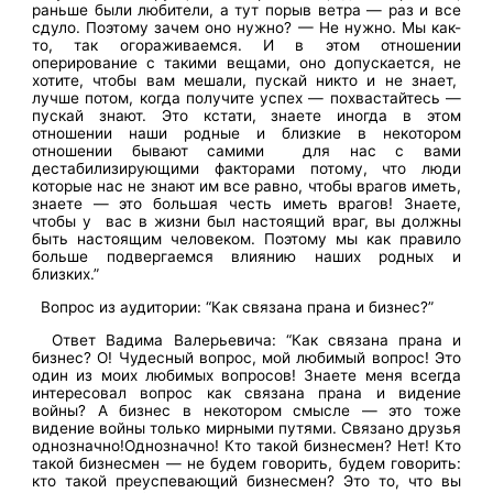
раньше были любители, а тут порыв ветра — раз и все
сдуло. Поэтому зачем оно нужно? — Не нужно. Мы как-
то, так огораживаемся. И в этом отношении
оперирование с такими вещами, оно допускается, не
хотите, чтобы вам мешали, пускай никто и не знает,
лучше потом, когда получите успех — похвастайтесь —
пускай знают. Это кстати, знаете иногда в этом
отношении наши родные и близкие в некотором
отношении бывают самими для нас с вами
дестабилизирующими факторами потому, что люди
которые нас не знают им все равно, чтобы врагов иметь,
знаете — это большая честь иметь врагов! Знаете,
чтобы у вас в жизни был настоящий враг, вы должны
быть настоящим человеком. Поэтому мы как правило
больше подвергаемся влиянию наших родных и
близких.”
Вопрос из аудитории: “Как связана прана и бизнес?”
Ответ Вадима Валерьевича: “Как связана прана и
бизнес? О! Чудесный вопрос, мой любимый вопрос! Это
один из моих любимых вопросов! Знаете меня всегда
интересовал вопрос как связана прана и видение
войны? А бизнес в некотором смысле — это тоже
видение войны только мирными путями. Связано друзья
однозначно!Однозначно! Кто такой бизнесмен? Нет! Кто
такой бизнесмен — не будем говорить, будем говорить:
кто такой преуспевающий бизнесмен? Это то, что вы