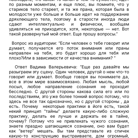
по разным моментам, и еще плюс, вы помните, что у
стариков тело стареет, и та же прана, которая была в
молодости уже больше и больше идет на поддержание
дряхлеющего тела, поэтому в старости иногда люди
сдают интеллектуально и физически, вообщем
удивляться не приходится, хотя, некоторые — нет. Вот
такой развернутый мой ответ. Еще прошу вопросы.”
Вопрос из аудитории: “Если человек о тебе говорит или
думает, получается его поток внимания или праны
направлен на тебя, это будет хорошо для тебя или
плохо?Или в зависимости от качества внимания? ”
Ответ Вадима Валерьевича: ”Еще раз давайте мы
разыграем эту сцену. Один человек, другой о нем что-то
говорит или думает. Вообще говоря вы понимаете да,
все в этом мире взаимосвязано. Любая мысль, любой
посыл, любое направление сознания не проходит
бесследно. С другой стороны какова сила его или по
последствиям, это уже более тонкий вопрос потому, что
здесь не все так однозначно, но с другой стороны , да
есть. Почему некоторые практики в йоге есть, такой
некий принцип “тайны” делаете какую-либо сложную
практику, делать ее лучше и держать ее в тайне,
почему? Потому что не привлекать чужого сознания,
знаете праздно шатающиеся сознание, оно вам будет
как “ветер” мешать. Вы там представьте из спичек
какую-то конструкцию выстраиваете, дом огромный,