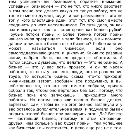
тем успешнее вы бизнесмен, обратите внимание,
успешный бизнесмен — это не тот, кто много работает,
в том плане, что делает какую-то тупую работу, это не
тот, кто много думает, сидит и все размышляет, это не
тот у кого блестящие идеи, этот тот, кто смог вместе
соединить до него несоединимое. По сути дела, он как
раз и выступает как тот поток праны как более грубый.
Грубые потоки праны и более тонкие потоки праны
нашего мира превращает в тело бизнеса, а вы помните,
да чем отличается бизнес от не бизнеса? Любое занятие
может называться бизнесом, если оно
самоподдерживающиеся, и циклично. Какие-то разовые
акции, набрал яблок, пошел продал — обогатился. А
потом сидишь думаешь, что делать? — Это не бизнес. А
бизнес — это у вас есть процесс, и он по часам
работает, то есть у вас есть люди, некое разделение
труда, то есть,есть бизнес схема, что-то приходит,
минимизация затрат, вообщем все продумано, а вы
собственно тот, кто это все вместе собрали, причем
собрали так, чтобы оно вертелось без вас. Потому, что
бизнес пока его запускаешь приходится много
работать. Но потом рано или поздно бизнес должен
вертеться сам, чтобы вы на этот бизнес взглянули и у
вас осталось дополнительное время, и подумали бы как
открыть второй бизнес или расширить этот. Да? Вот это
— настоящий бизнес, поэтому в этом отношении,
друзья, чем больше у вас будет праны, тем успешнее
как бизнесмен вы состоитесь, и дело еще раз не в том,