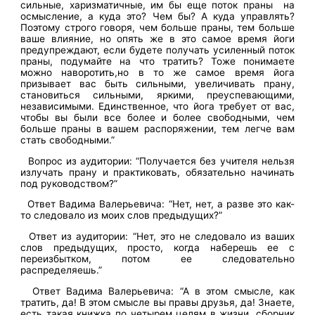
сильные, харизматичные, им бы еще поток праны на
осмысление, а куда это? Чем бы? А куда управлять?
Поэтому строго говоря, чем больше праны, тем больше
ваше влияние, но опять же в это самое время йоги
предупреждают, если будете получать усиленный поток
праны, подумайте на что тратить? Тоже понимаете
можно наворотить,но в то же самое время йога
призывает вас быть сильными, увеличивать прану,
становиться сильными, яркими, преуспевающими,
независимыми. Единственное, что йога требует от вас,
чтобы вы были все более и более свободными, чем
больше праны в вашем распоряжении, тем легче вам
стать свободными.”
Вопрос из аудитории: “Получается без учителя нельзя
излучать прану и практиковать, обязательно начинать
под руководством?”
Ответ Вадима Валерьевича: “Нет, нет, а разве это как-
то следовало из моих слов предыдущих?”
Ответ из аудитории: “Нет, это не следовало из ваших
слов предыдущих, просто, когда наберешь ее с
переизбытком, потом ее следовательно
распределяешь.”
Ответ Вадима Валерьевича: “А в этом смысле, как
тратить, да! В этом смысле вы правы друзья, да! Знаете,
есть такая книжка по четырем целям в жизни, сборник