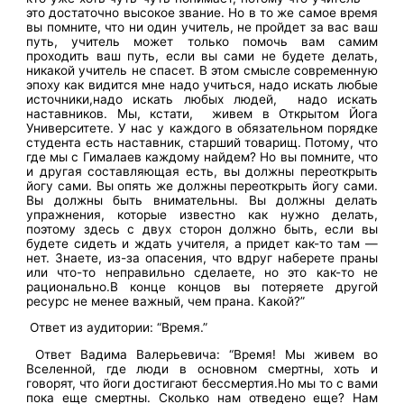
это достаточно высокое звание. Но в то же самое время
вы помните, что ни один учитель, не пройдет за вас ваш
путь, учитель может только помочь вам самим
проходить ваш путь, если вы сами не будете делать,
никакой учитель не спасет. В этом смысле современную
эпоху как видится мне надо учиться, надо искать любые
источники,надо искать любых людей, надо искать
наставников. Мы, кстати, живем в Открытом Йога
Университете. У нас у каждого в обязательном порядке
студента есть наставник, старший товарищ. Потому, что
где мы с Гималаев каждому найдем? Но вы помните, что
и другая составляющая есть, вы должны переоткрыть
йогу сами. Вы опять же должны переоткрыть йогу сами.
Вы должны быть внимательны. Вы должны делать
упражнения, которые известно как нужно делать,
поэтому здесь с двух сторон должно быть, если вы
будете сидеть и ждать учителя, а придет как-то там —
нет. Знаете, из-за опасения, что вдруг наберете праны
или что-то неправильно сделаете, но это как-то не
рационально.В конце концов вы потеряете другой
ресурс не менее важный, чем прана. Какой?”
Ответ из аудитории: “Время.”
Ответ Вадима Валерьевича: “Время! Мы живем во
Вселенной, где люди в основном смертны, хоть и
говорят, что йоги достигают бессмертия.Но мы то с вами
пока еще смертны. Сколько нам отведено еще? Нам