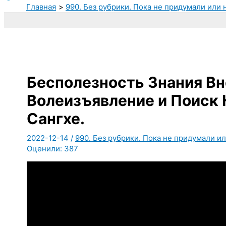
Главная
990. Без рубрики. Пока не придумали или 
Бесполезность Знания Вн
Волеизъявление и Поиск
Сангхе.
2022-12-14
/
990. Без рубрики. Пока не придумали ил
Оценили:
387