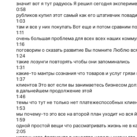
значит вот я тут радуюсь Я решил сегодня экспериме
0:58
рубликов купил этот самый как его штативчик повад
1:03
там и все у них покупать Вот еще и потом сравним по
1:11
очень большая проблема для всех всех наших комму
1:16
поговорим о сказать развитие Вы помните Люблю вс
1:24
такие лозунги повторять чтобы они запоминались
1:31
какие-то мантры сознания что товаров и услуг гряз
1:37
клиентов Это вот если вы занимаетесь бизнесом дол
в дальнейшем продолжение этой
1:46
темы что тут не только нет платежеспособных клие
1:53
мы почему-то это все на второй план уходит но вся 
1:59
одной простой вещи что рассматривать жизнь не в к
2:05