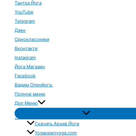
Тантра Йога
YouTube
Telegram
Дзен
Одноклассники
Вконтакте
Instagram
Йога Магазин
Facebook
Вадим Опенйога.
Полное меню
Доп Меню
Переключатель
меню
Скачать Архив Йоги
Yogaopenyoga.com