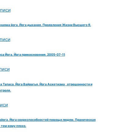
аписи
анаяма йога. Йога дыхания. Проявления Жизни Высшего Я.
аписи
яса Йога. Йога прикосновения. 2005-07-11
писи
га Тапаса. Йога Вайрагья. Йога Аскетизма , отрешонности и
троля.
писи
айога. Йога сверхспособностей помощи людям. Праническая
тем кому плохо.