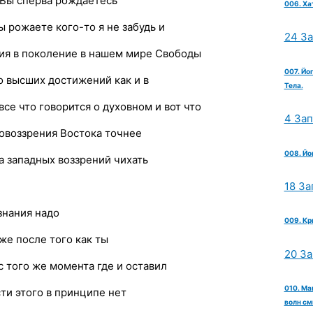
 Вы сперва рождаетесь
006. Ха
ы рожаете кого-то я не забудь и
24 З
ния в поколение в нашем мире Свободы
007. Йо
 высших достижений как и в
Тела.
е что говорится о духовном и вот что
4 За
овоззрения Востока точнее
008. Йо
а западных воззрений чихать
18 За
знания надо
009. Кр
же после того как ты
20 З
с того же момента где и оставил
010. Ма
ти этого в принципе нет
волн см