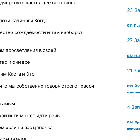
 подчеркнуть настоящее восточное
23 З
эпохи кали-юги Когда
011. Пр
ество рождаемости и там наоборот
27 З
м просветления в своей
012. Нь
тер и они все
21 За
им Каста и Это
что мы собственно говоря строго говоря
013. Йо
самокон
 самым
4 За
кой йоги может идти речь
014. Пр
ом если на вас цепочка
помощь 
к бы знание