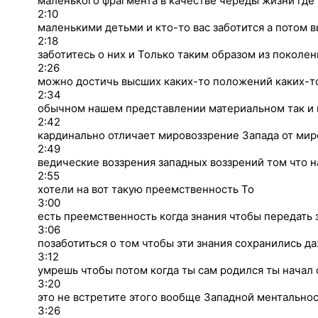
маленького фрагмента в качестве череды жизни где
2:10
маленькими детьми и кто-то вас заботится а потом в
2:18
заботитесь о них и Только таким образом из поколе
2:26
можно достичь высших каких-то положений каких-то
2:34
обычном нашем представлении материальном так и вс
2:42
кардинально отличает мировоззрение Запада от мир
2:49
ведические воззрения западных воззрений том что н
2:55
хотели на вот такую преемственность То
3:00
есть преемственность когда знания чтобы передать 
3:06
позаботиться о том чтобы эти знания сохранились да
3:12
умрешь чтобы потом когда ты сам родился ты начал 
3:20
это не встретите этого вообще Западной ментальнос
3:26