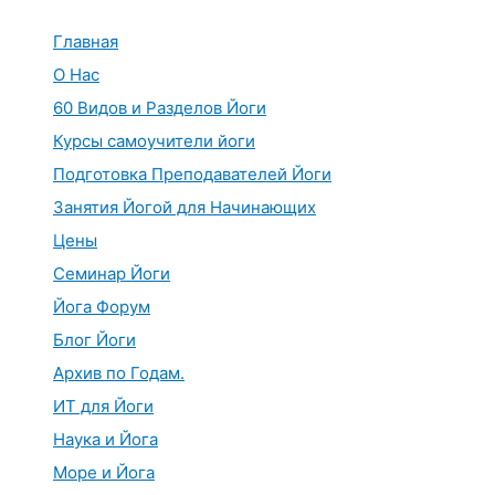
Перейти
к
Главная
содержимому
О Нас
60 Видов и Разделов Йоги
Курсы самоучители йоги
Подготовка Преподавателей Йоги
Занятия Йогой для Начинающих
Цены
Семинар Йоги
Йога Форум
Блог Йоги
Архив по Годам.
ИТ для Йоги
Наука и Йога
Море и Йога