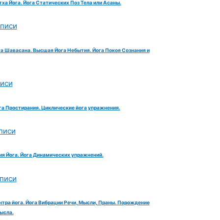
тха Йога. Йога Статических Поз Тела или Асаны.
аписи
га Шавасана. Высшая Йога Небытия. Йога Покоя Сознания и
писи
га Простирания. Циклические йога упражнения.
писи
ия Йога. Йога Динамических упражнений.
аписи
нтра йога. Йога Вибрации Речи, Мысли, Праны. Порождение
ысла.