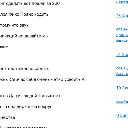
Постоян
нт сделать вот пошел за 200
ился Фикс Прайс ходить
46 З
тому что звук
003. Ак
никаций но давайте мы
Принцип
Брахмо
якие
51 За
и нет платежеспособных
004. Ве
Йога. Н
жны Сейчас себя очень четко усвоить А
19 За
нтов Да тут людей живых нет
005. Йо
йога она держится вокруг
0 Зап
ачестве