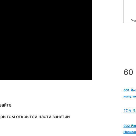
60 
001. Йо
импульс
вайте
105 З
крытом открытой части занятий
002. Йо
Написан