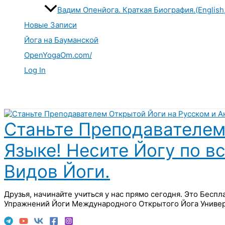
Вадим Опенйога. Краткая Биография.(English
Новые Записи
Йога на Бауманской
OpenYogaOm.com/
Log In
Поиск
Станьте Преподавателем
Языке! Несите Йогу по в
Видов Йоги.
Друзья, начинайте учиться у нас прямо сегодня. Это Бесп
Упражнений Йоги Международного Открытого Йога Универ