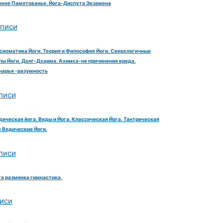
ное Памятованье. Йога-Диспута Экзамена
аписи
сиоматика Йоги. Теория и Философия Йоги. Сверхлогичные
ы Йоги. Долг-Дхарма. Ахимса-не причинения вреда.
чарья -разумность
писи
дическая йога. Веды и Йога. Классическая Йога. Тантрическая
е Ведические Йоги.
писи
га разминка гимнастика.
иси