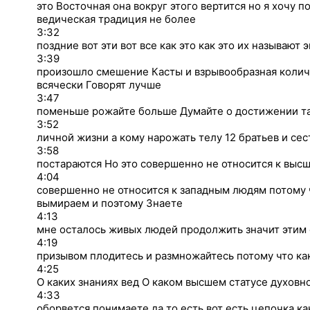
это Восточная она вокруг этого вертится но я хочу
ведическая традиция не более
3:32
поздние вот эти вот все как это как это их называют 
3:39
произошло смешение Касты и взрывообразная колич
всячески Говорят лучше
3:47
поменьше рожайте больше Думайте о достижении та
3:52
личной жизни а кому нарожать телу 12 братьев и сес
3:58
постараются Но это совершенно не относится к высш
4:04
совершенно не относится к западным людям потому 
вымираем и поэтому Знаете
4:13
мне осталось живых людей продолжить значит этим
4:19
призывом плодитесь и размножайтесь потому что ка
4:25
О каких знаниях вед О каком высшем статусе духовн
4:33
оборвется понимаете да то есть вот есть цепочка ка