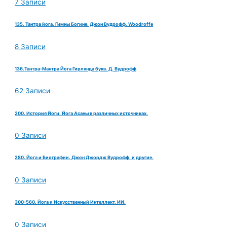
7 Записи
135. Тантра йога. Гимны Богине. Джон Вудрофф. Woodroffe
8 Записи
136.Тантра-Мантра Йога Гирлянда букв. Д. Вудрофф
62 Записи
200. История Йоги. Йога Асаны в различных источниках.
0 Записи
280. Йога и Биографии. Джон Джордж Вудрофф. и другие.
0 Записи
300-560. Йога и Искусственный Интеллект. ИИ.
0 Записи