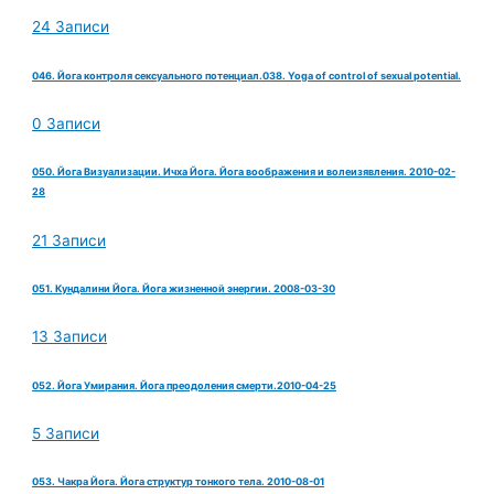
24 Записи
046. Йога контроля сексуального потенциал.038. Yoga of control of sexual potential.
0 Записи
050. Йога Визуализации. Ичха Йога. Йога воображения и волеизявления. 2010-02-
28
21 Записи
051. Кундалини Йога. Йога жизненной энергии. 2008-03-30
13 Записи
052. Йога Умирания. Йога преодоления смерти.2010-04-25
5 Записи
053. Чакра Йога. Йога структур тонкого тела. 2010-08-01