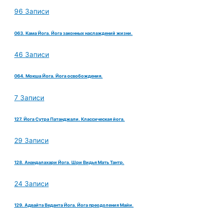
96 Записи
063. Кама Йога. Йога законных наслаждений жизни.
46 Записи
064. Мокша Йога. Йога освобождения.
7 Записи
127. Йога Сутра Патанджали. Классическая йога.
29 Записи
128. Анандалахари Йога. Шри Видья Мать Тантр.
24 Записи
129. Адвайта Веданта Йога. Йога преодоления Майи.