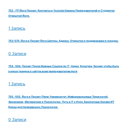
752.-771 Йога Проект. Контакты и Youtube Каналы Преподавателей и Студентов
Открытой Йоги.
1 Запись
753-570. Йога и Проект Йога Центры. Адреса. Открытие и поддержание в городах.
0 Записи
754.-504. Проект Поиск Важных Ссылок по IT, Наука, Культура, Бизнес чтобы быть
в курсе трендов и хайтпа всем преподавателям йоги
1 Запись
755.-555. Йога и Проект iTemp Университет. Информационных Технологий,
Экономики, Математики и Психологии. Путь в IT с Нуля. Бесплатные Онлайн ИТ
Курсы для Начинающих.Психология.
0 Записи