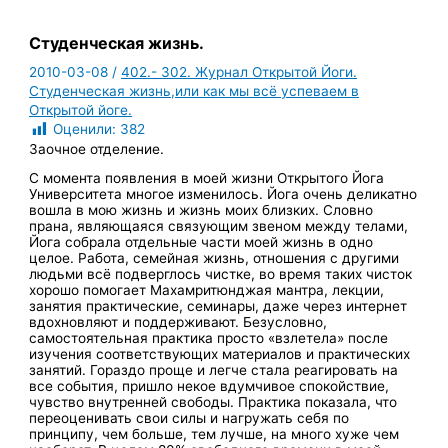
Студенческая жизнь.
2010-03-08
/
402.- 302. Журнал Открытой Йоги.
Студенческая жизнь,или как мы всё успеваем в
Открытой йоге.
Оценили:
382
Заочное отделение.
С момента появления в моей жизни Открытого Йога
Университета многое изменилось. Йога очень деликатно
вошла в мою жизнь и жизнь моих близких. Словно
прана, являющаяся связующим звеном между телами,
Йога собрала отдельные части моей жизнь в одно
целое. Работа, семейная жизнь, отношения с другими
людьми всё подверглось чистке, во время таких чисток
хорошо помогает Махамритюнджая мантра, лекции,
занятия практические, семинары, даже через интернет
вдохновляют и поддерживают. Безусловно,
самостоятельная практика просто «взлетела» после
изучения соответствующих материалов и практических
занятий. Гораздо проще и легче стала реагировать на
все события, пришло некое вдумчивое спокойствие,
чувство внутренней свободы. Практика показала, что
переоценивать свои силы и нагружать себя по
принципу, чем больше, тем лучше, на много хуже чем