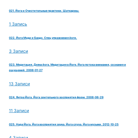
021. Йога и Очистительные практики. Шаткармы.
1 Запись
022. Йога Мудр и Бандх. Спец упражнения йоги.
3 Записи
023. Медитация. Дхяна йога. Медитация в Йоге. Йога потока внимания, сознания и
ощущений. 2008-01-27
13 Записи
024. Янтра Йога. Йога зрительного восприятия форм. 2008-06-29
11 Записи
025. Нада Йога. Йога восприятия звука. Йога слуха. Йога музыки. 2012-10-25
4 Записи