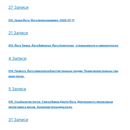
27 Записи
012. Ньяса Йога. Йога прикосновения. 2005-07-11
21 Записи
013. Йога Тапаса. Йога Вайрагья. Йога Аскетизма , отрешонности и самоконтроля.
4 Записи
014. Прайога. Йога сверхспособностей помощи людям. Праническая помощь тем
кому плохо.
5 Записи
015. Сообщество йогов. Сангха Варна Джати Йога. Деятельность приносящая
пропитание в жизни. Кормовая площадка рода.
31 Записи