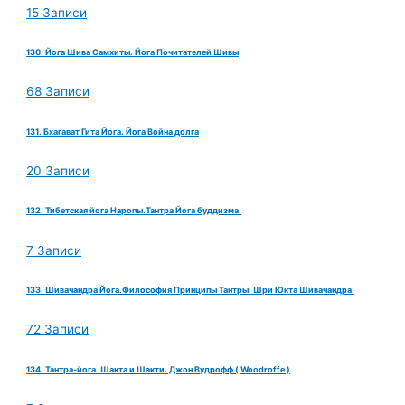
15 Записи
130. Йога Шива Самхиты. Йога Почитателей Шивы
68 Записи
131. Бхагават Гита Йога. Йога Война долга
20 Записи
132. Тибетская йога Наропы.Тантра Йога буддизма.
7 Записи
133. Шивачандра Йога.Философия Принципы Тантры. Шри Юкта Шивачандра.
72 Записи
134. Тантра-йога. Шакта и Шакти. Джон Вудрофф ( Woodroffe )