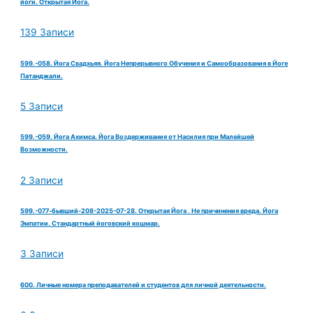
йоги. Открытая Йога.
139 Записи
599.-058. Йога Свадхьяя. Йога Непрерывного Обучения и Самообразования в Йоге
Патанджали.
5 Записи
599.-059. Йога Ахимса. Йога Воздерживания от Насилия при Малейшей
Возможности.
2 Записи
599.-077-бывший-208-2025-07-28. Открытая Йога . Не причинения вреда. Йога
Эмпатии. Стандартный йоговский кошмар.
3 Записи
600. Личные номера преподавателей и студентов для личной деятельности.