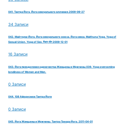
041. Тантра Йога. Йога сексуального влечения.2009-09-27
34 Записи
042. Майтхуна-Йога. Йога сексуального союза. Йога секса. Maithuna Yoga. Yoga of
Sexual-Union. Yoga of Sex. मैथुन-योग 2009-12-01
16 Записи
043. Йога преодоление одиночества Женщины и Мужчины.039. Yoga overcoming
loneliness of Women and Men.
0 Записи
044. 108 Афоризмов Тантра Йоги
0 Записи
045. Йога Женщины и Мужчины. Тантра Триада Йога. 2011-04-01