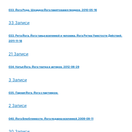
033. Йога Рода. Шраддха Йога памятования предков. 2010-05-16
33 Записи
033. Рита Йога. Йога танца вселенной и человека. Йога Ритма Уместости Действий.
2011-11-18
21 Записи
034. Натья Йога. Йога театра и актеров. 2012-06-29
3 Записи
035. Парная Йога. Йога с партнером.
2 Записи
040. Йога Влюбленности. Йога подарка вселенной.2009-09-11
30 Записи