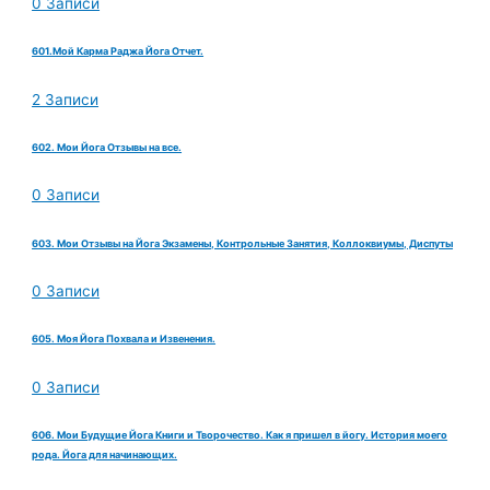
0 Записи
601.Мой Карма Раджа Йога Отчет.
2 Записи
602. Мои Йога Отзывы на все.
0 Записи
603. Мои Отзывы на Йога Экзамены, Контрольные Занятия, Коллоквиумы, Диспуты
0 Записи
605. Моя Йога Похвала и Извенения.
0 Записи
606. Мои Будущие Йога Книги и Творочество. Как я пришел в йогу. История моего
рода. Йога для начинающих.