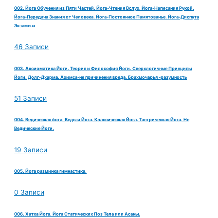
002. Йога Обучения из Пяти Частей. Йога-Чтения Вслух. Йога-Написания Рукой.
Йога-Передача Знания от Человека. Йога-Постоянное Памятованье. Йога-Диспута
Экзамена
46 Записи
003. Аксиоматика Йоги. Теория и Философия Йоги. Сверхлогичные Принципы
Йоги. Долг-Дхарма. Ахимса-не причинения вреда. Брахмочарья -разумность
51 Записи
004. Ведическая йога. Веды и Йога. Классическая Йога. Тантрическая Йога. Не
Ведические Йоги.
19 Записи
005. Йога разминка гимнастика.
0 Записи
006. Хатха Йога. Йога Статических Поз Тела или Асаны.