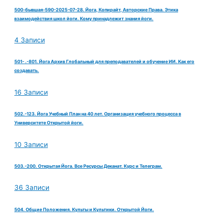
500-бывшая-590-2025-07-28. Йога, Копирайт, Авторские Права. Этика
взаимодействия школ йоги. Кому принадлежит знания йоги.
4 Записи
501- .-801. Йога Архив Глобальный для преподавателей и обучение ИИ. Как его
создавать.
16 Записи
502.-123. Йога Учебный План на 40 лет. Организация учебного процесса в
Университете Открытой йоги.
10 Записи
503.-200. Открытая Йога. Все Ресурсы Деканат. Курс и Телеграм.
36 Записи
504. Общие Положения. Культы и Культики. Открытой Йоги.