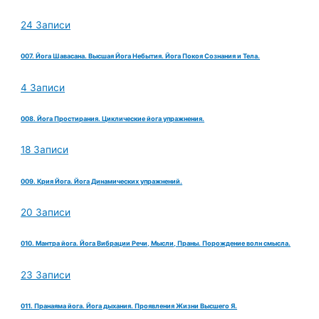
24 Записи
007. Йога Шавасана. Высшая Йога Небытия. Йога Покоя Сознания и Тела.
4 Записи
008. Йога Простирания. Циклические йога упражнения.
18 Записи
009. Крия Йога. Йога Динамических упражнений.
20 Записи
010. Мантра йога. Йога Вибрации Речи, Мысли, Праны. Порождение волн смысла.
23 Записи
011. Пранаяма йога. Йога дыхания. Проявления Жизни Высшего Я.