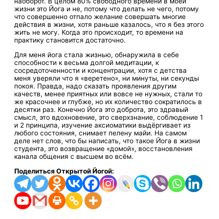
наоборот. В целом 80% свободного времени в моей
жизни это Йога и не, потому что делать не чего, потому
что совершенно отпало желание совершать многие
действия в жизни, хотя раньше казалось, что я без этого
жить не могу. Когда это происходит, то времени на
практику становится достаточно.
Для меня йога стала жизнью, обнаружила в себе
способности к весьма долгой медитации, к
сосредоточенности и концентрации, хотя с детства
меня уверяли что я «веретено», ни минуты, ни секунды
покоя. Правда, надо сказать проявления другим
качеств, менее приятных или вовсе не нужных, стали то
же красочнее и глубже, но их количество сократилось в
десятки раз. Конечно Йога это доброта, это здравый
смысл, это вдохновение, это сверхзнание, соблюдение 1
и 2 принципа, изучение аксиоматики выдёргивает из
любого состояния, снимает пелену майи. На самом
деле нет слов, что бы написать, что такое Йога в жизни
студента, это возвращение «домой», восстановления
канала общения с высшем во всём.
Поделиться Открытой Йогой: