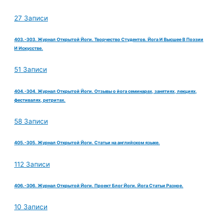
27 Записи
403.-303. Журнал Открытой Йоги. Творчество Студентов. Йога И Высшее В Поэзии
И Искусстве.
51 Записи
404.-304. Журнал Открытой Йоги. Отзывы о йога семинарах, занятиях, лекциях,
фестивалях, ретритах.
58 Записи
405.-305. Журнал Открытой Йоги. Статьи на английском языке.
112 Записи
406.-306. Журнал Открытой Йоги. Проект Блог Йоги. Йога Статьи Разное.
10 Записи