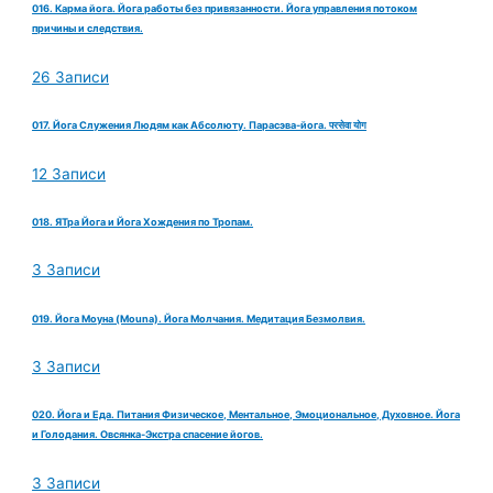
016. Карма йога. Йога работы без привязанности. Йога управления потоком
причины и следствия.
26 Записи
017. Йога Служения Людям как Абсолюту. Парасэва-йога. परसेवा योग
12 Записи
018. ЯТра Йога и Йога Хождения по Тропам.
3 Записи
019. Йога Моуна (Mouna). Йога Молчания. Медитация Безмолвия.
3 Записи
020. Йога и Еда. Питания Физическое, Ментальное, Эмоциональное, Духовное. Йога
и Голодания. Овсянка-Экстра спасение йогов.
3 Записи