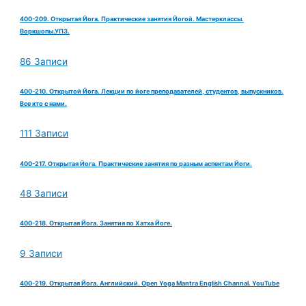
400-209. Открытая Йога. Практические занятия Йогой. Мастерклассы.
Воркшопы.УПЗ.
86 Записи
400-210. Открытой Йога. Лекции по йоге преподавателей, студентов, выпускников.
Все кто с нами.
111 Записи
400-217. Открытая Йога. Практические занятия по разным аспектам Йоги.
48 Записи
400-218. Открытая Йога. Занятия по Хатха Йоге.
9 Записи
400-219. Открытая Йога. Английский. Open Yoga Mantra English Channal. YouTube