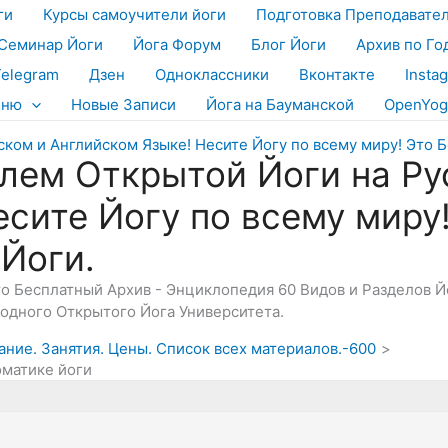
ги
Курсы самоучители йоги
Подготовка Преподавате
Семинар Йоги
Йога Форум
Блог Йоги
Архив по Го
Telegram
Дзен
Одноклассники
Вконтакте
Insta
еню
Новые Записи
Йога на Бауманской
OpenYog
лем Открытой Йоги на Ру
есите Йогу по всему миру
 Йоги.
Это Бесплатный Архив - Энциклопедия 60 Видов и Разделов 
дного Открытого Йога Университета.
ание. Занятия. Цены. Список всех материалов.-600
оматике йоги