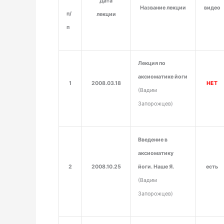
Дата
Название лекции
видео
п/
лекции
п
Лекция по
аксиоматике йоги
1
2008.03.18
НЕТ
(Вадим
Запорожцев)
Введение в
аксиоматику
2
2008.10.25
йоги. Наше Я.
есть
(Вадим
Запорожцев)