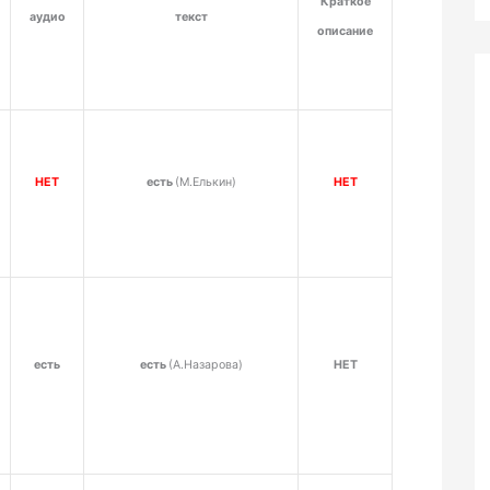
Краткое
аудио
текст
описание
НЕТ
есть
(М.Елькин)
НЕТ
есть
есть
(А.Назарова)
НЕТ