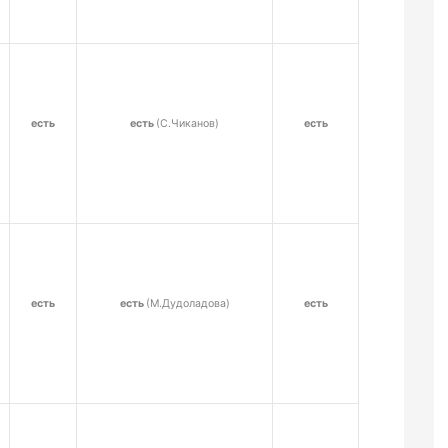
есть
есть
(С.Чиканов)
есть
есть
есть
(М.Дудоладова)
есть