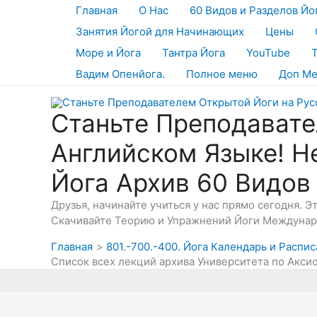
Перейти
Главная
О Нас
60 Видов и Разделов Йо
к
Занятия Йогой для Начинающих
Цены
содержимому
Море и Йога
Тантра Йога
YouTube
Вадим Опенйога.
Полное меню
Доп М
Станьте Преподавате
Английском Языке! Н
Йога Архив 60 Видов
Друзья, начинайте учиться у нас прямо сегодня. 
Скачивайте Теорию и Упражнений Йоги Междунаро
Главная
801.-700.-400. Йога Календарь и Распис
Список всех лекций архива Университета по Акси