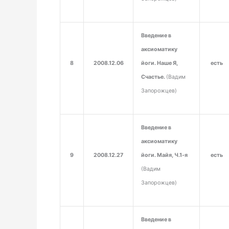
Введение в
аксиоматику
8
2008.12.06
йоги. Наше Я,
есть
Счастье.
(Вадим
Запорожцев)
Введение в
аксиоматику
9
2008.12.27
йоги. Майя, Ч.1-я
есть
(Вадим
Запорожцев)
Введение в