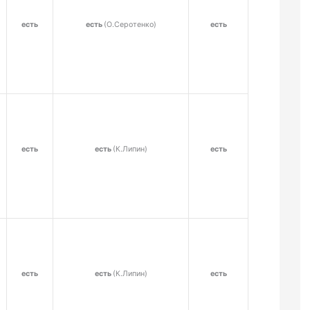
есть
есть
(О.Серотенко)
есть
есть
есть
(К.Липин)
есть
есть
есть
(К.Липин)
есть