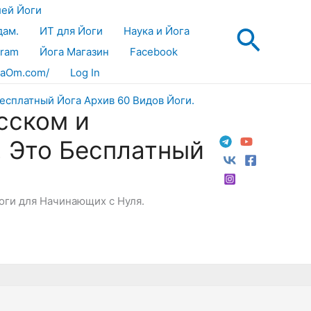
лей Йоги
Поис
дам.
ИТ для Йоги
Наука и Йога
gram
Йога Магазин
Facebook
aOm.com/
Log In
сском и
! Это Бесплатный
Йоги для Начинающих с Нуля.