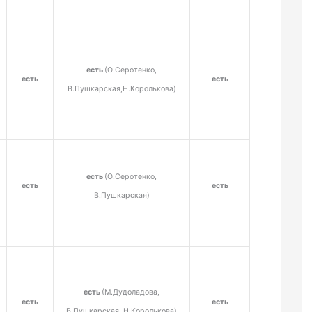
есть
(О.Серотенко,
есть
есть
В.Пушкарская,Н.Королькова)
есть
(О.Серотенко,
есть
есть
В.Пушкарская)
есть
(М.Дудоладова,
есть
есть
В.Пушкарская, Н.Королькова)