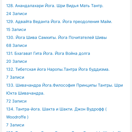
128. Анандалахари Йога. Шри Видья Мать Тантр.
24 Записи
129. Адвайта Веданта Йога. Йога преодоления Майи.
15 Записи
130. Йога Шива Самхиты. Йога Почитателей Шивы
68 Записи
131. Бхагават Гита Йога. Йога Война долга
20 Записи
132. Тибетская йога Наропы.Тантра Йога буддизма.
7 Записи
133. Шивачандра Йога.Философия Принципы Тантры. Шри
Юкта Шивачандра.
72 Записи
134. Тантра-йога. Шакта и Шакти. Джон Вудрофф (
Woodroffe )
7 Записи