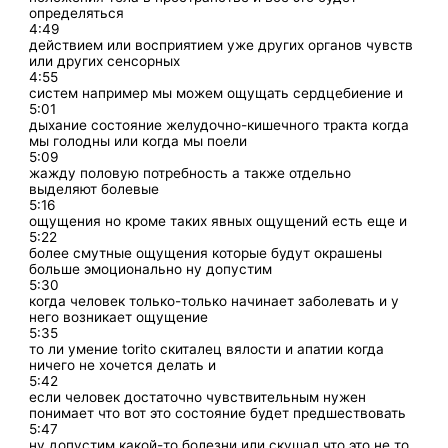
определяться
4:49
действием или восприятием уже других органов чувств
или других сенсорных
4:55
систем например мы можем ощущать сердцебиение и
5:01
дыхание состояние желудочно-кишечного тракта когда
мы голодны или когда мы поели
5:09
жажду половую потребность а также отдельно
выделяют болевые
5:16
ощущения но кроме таких явных ощущений есть еще и
5:22
более смутные ощущения которые будут окрашены
больше эмоционально ну допустим
5:30
когда человек только-только начинает заболевать и у
него возникает ощущение
5:35
то ли умение torito скиталец вялости и апатии когда
ничего не хочется делать и
5:42
если человек достаточно чувствительным нужен
понимает что вот это состояние будет предшествовать
5:47
ну допустим какой-то болезни или скушал что это не то