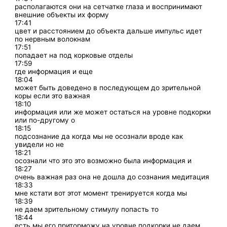
располагаются они на сетчатке глаза и воспринимают
внешние объекты их форму
17:41
цвет и расстоянием до объекта дальше импульс идет
по нервным волокнам
17:51
попадает на под корковые отделы
17:59
где информация и еще
18:04
может быть доведено в последующем до зрительной
коры если это важная
18:10
информация или же может остаться на уровне подкорки
или по-другому о
18:15
подсознание да когда мы не осознали вроде как
увидели но не
18:21
осознали что это это возможно была информация и
18:27
очень важная раз она не дошла до сознания медитация
18:33
мне кстати вот этот момент тренируется когда мы
18:39
не даем зрительному стимулу попасть то
18:44
есть мы его приторможу на уровне подкорки не даем