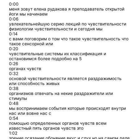
0:00
меня зовут елена рудакова я преподаватель открытой
йоги мы начинаем
0:06
увлекательнейшую серию лекций по чувствительности
физиологии чувствительности и сегодня мы
0:14
с вами поговорим о том что такое чувствительность что
такое сенсорной или
0:20
чувствительные системы их классификация и
остановимся более подробно на 5
0:26
органах чувств
0:32
основой чувствительности является раздражимость
или способность живых
0:38
организмов отвечать на некие раздражители или
стимулы
0:48
мы воспринимаем события которые происходят внутри
нас или вовне нас с
0:54
помощью определенных органов чувств всем
известный пять органов чувств это
1:02
зрение осязание обоняние вкус и слух но на самом деле