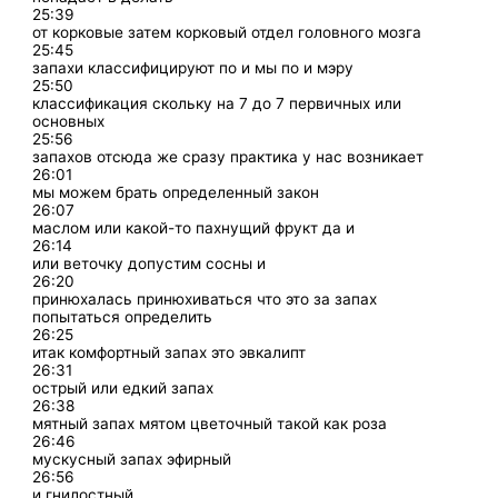
25:39
от корковые затем корковый отдел головного мозга
25:45
запахи классифицируют по и мы по и мэру
25:50
классификация скольку на 7 до 7 первичных или
основных
25:56
запахов отсюда же сразу практика у нас возникает
26:01
мы можем брать определенный закон
26:07
маслом или какой-то пахнущий фрукт да и
26:14
или веточку допустим сосны и
26:20
принюхалась принюхиваться что это за запах
попытаться определить
26:25
итак комфортный запах это эвкалипт
26:31
острый или едкий запах
26:38
мятный запах мятом цветочный такой как роза
26:46
мускусный запах эфирный
26:56
и гнилостный