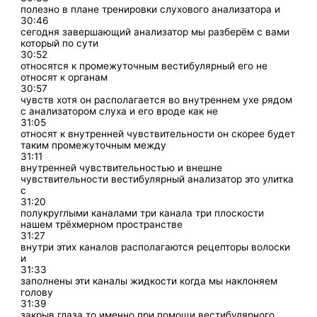
полезно в плане тренировки слухового анализатора и
30:46
сегодня завершающий анализатор мы разберём с вами
который по сути
30:52
относятся к промежуточным вестибулярный его не
относят к органам
30:57
чувств хотя он располагается во внутреннем ухе рядом
с анализатором слуха и его вроде как не
31:05
относят к внутренней чувствительности он скорее будет
таким промежуточным между
31:11
внутренней чувствительностью и внешне
чувствительности вестибулярный анализатор это улитка
с
31:20
полукруглыми каналами три канала три плоскости
нашем трёхмерном пространстве
31:27
внутри этих каналов располагаются рецепторы волоски
и
31:33
заполнены эти каналы жидкости когда мы наклоняем
голову
31:39
закрыв глаза то именно при помощи вестибулярного