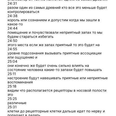
24:31
разом один из самых древний кто все это меньше будет
контролироваться
24:38
король или сознанием и допустим когда мы зашли в
какое-то
24:44
помещение и почувствовали неприятный запах то мы
будем стараться избегать
24:50
этого места если же запах приятный то это будет на
24:55
уровне подсознания вызывать приятные ассоциации
или ощущению и
25:04
они конечно же будет очень сильно влиять на
состояние человека какие-то запахи будет повышать
25:11
настроение будут навешивать приятные или неприятные
воспоминания
25:18
видим что располагается рецепторы в носовой полости
это
25:25
различные
25:31
клетки до рецепторные клетки дальше идет по нерву и
попадает в делать