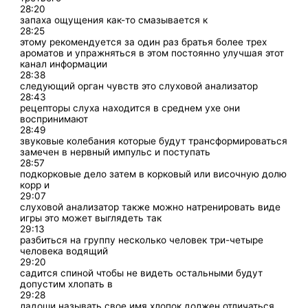
28:20
запаха ощущения как-то смазывается к
28:25
этому рекомендуется за один раз братья более трех
ароматов и упражняться в этом постоянно улучшая этот
канал информации
28:38
следующий орган чувств это слуховой анализатор
28:43
рецепторы слуха находится в среднем ухе они
воспринимают
28:49
звуковые колебания которые будут трансформироваться
замечен в нервный импульс и поступать
28:57
подкорковые дело затем в корковый или височную долю
корр и
29:07
слуховой анализатор также можно натренировать виде
игры это может выглядеть так
29:13
разбиться на группу несколько человек три-четыре
человека водящий
29:20
садится спиной чтобы не видеть остальными будут
допустим хлопать в
29:28
ладоши называть свое имя хлопок должен отличаться