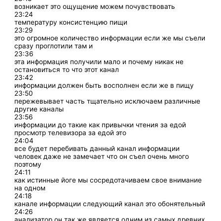
возникает это ощущение можем почувствовать
23:24
температуру консистенцию пищи
23:29
это огромное количество информации если же мы съели
сразу проглотили там и
23:36
эта информация получили мало и почему никак не
остановиться то что этот канал
23:42
информации должен быть восполнен если же в пищу
23:50
пережевывает часть тщательно исключаем различные
другие каналы
23:56
информации до такие как привычки чтения за едой
просмотр телевизора за едой это
24:04
все будет перебивать данный канал информации
человек даже не замечает что он съел очень много
поэтому
24:11
как истинные йоге мы сосредотачиваем свое внимание
на одном
24:18
канале информации следующий канал это обонятельный
24:26
анализатор он так же является одним из самых древних