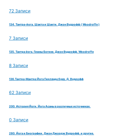
72 Записи
134. Тантра-йога. Шакта и Шакти. Джон Вудрофф ( Woodroffe )
7 Записи
135. Тантра йога. Гимны Богине. Джон Вудрофф. Woodroffe
8 Записи
136.Тантра-Мантра Йога Гирлянда букв. Д. Вудрофф
62 Записи
200. История Йоги. Йога Асаны в различных источниках.
0 Записи
280. Йога и Биографии. Джон Джордж Вудрофф. и другие.