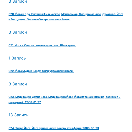
3 Записи
020. Йога и Еда. Питания Физическое, Ментальное, Эмоциональное, Духовное. Йога
и Голодания. Овсянка-Экстра спасение йогов.
3 Записи
021. Йога и Очистительные практики. Шаткармы.
1 Запись
022. Йога Мудр и Бандх. Спец упражнения йоги.
3 Записи
023. Медитация. Дхяна йога. Медитация в Йоге. Йога потока внимания, сознания и
ощущений. 2008-01-27
13 Записи
024. Янтра Йога. Йога зрительного восприятия форм. 2008-06-29