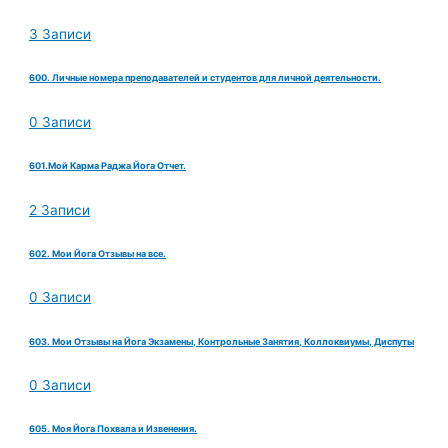
3 Записи
600. Личные номера преподавателей и студентов для личной деятельности.
0 Записи
601.Мой Карма Раджа Йога Отчет.
2 Записи
602. Мои Йога Отзывы на все.
0 Записи
603. Мои Отзывы на Йога Экзамены, Контрольные Занятия, Коллоквиумы, Диспуты
0 Записи
605. Моя Йога Похвала и Извенения.