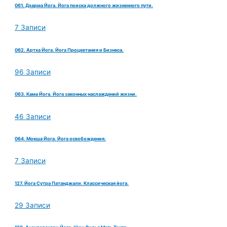
061. Дхарма Йога. Йога поиска должного жизненного пути.
7 Записи
062. Артха Йога. Йога Процветания и Бизнеса.
96 Записи
063. Кама Йога. Йога законных наслаждений жизни.
46 Записи
064. Мокша Йога. Йога освобождения.
7 Записи
127. Йога Сутра Патанджали. Классическая йога.
29 Записи