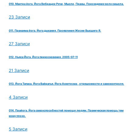
010. Мантра йога. Йога Вибрации Речи, Мысли, Праны. Порождение волн смысла.
23 Записи
011. Пранаяма йога. Йога дыхания. Проявления Жизни Высшего Я.
27 Записи
012. Ньяса Йога. Йога прикосновения. 2005-07-11
21 Записи
013. Йога Тапаса. Йога Вайрагья. Йога Аскетизма , отрешонности и самоконтроля.
4 Записи
014. Прайога. Йога сверхспособностей помощи людям. Праническая помощь тем
кому плохо.
5 Записи