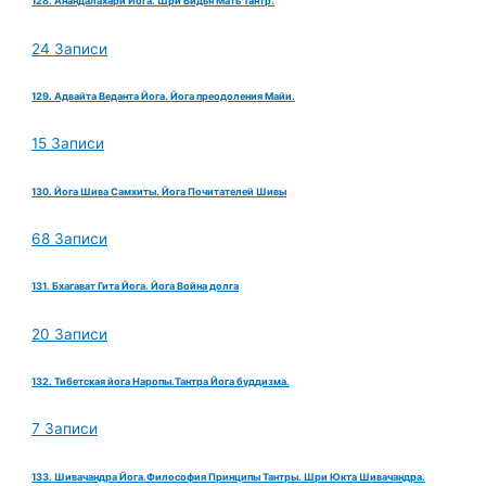
128. Анандалахари Йога. Шри Видья Мать Тантр.
24 Записи
129. Адвайта Веданта Йога. Йога преодоления Майи.
15 Записи
130. Йога Шива Самхиты. Йога Почитателей Шивы
68 Записи
131. Бхагават Гита Йога. Йога Война долга
20 Записи
132. Тибетская йога Наропы.Тантра Йога буддизма.
7 Записи
133. Шивачандра Йога.Философия Принципы Тантры. Шри Юкта Шивачандра.