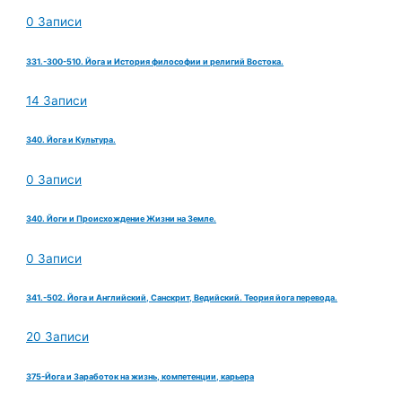
0 Записи
331.-300-510. Йога и История философии и религий Востока.
14 Записи
340. Йога и Культура.
0 Записи
340. Йоги и Происхождение Жизни на Земле.
0 Записи
341.-502. Йога и Английский, Санскрит, Ведийский. Теория йога перевода.
20 Записи
375-Йога и Заработок на жизнь, компетенции, карьера