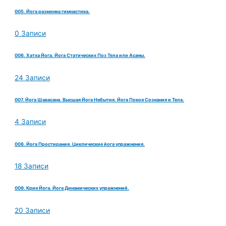
005. Йога разминка гимнастика.
0 Записи
006. Хатха Йога. Йога Статических Поз Тела или Асаны.
24 Записи
007. Йога Шавасана. Высшая Йога Небытия. Йога Покоя Сознания и Тела.
4 Записи
008. Йога Простирания. Циклические йога упражнения.
18 Записи
009. Крия Йога. Йога Динамических упражнений.
20 Записи