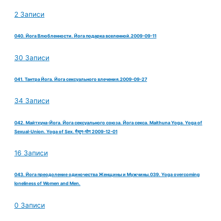
2 Записи
040. Йога Влюбленности. Йога подарка вселенной.2009-09-11
30 Записи
041. Тантра Йога. Йога сексуального влечения.2009-09-27
34 Записи
042. Майтхуна-Йога. Йога сексуального союза. Йога секса. Maithuna Yoga. Yoga of
Sexual-Union. Yoga of Sex. मैथुन-योग 2009-12-01
16 Записи
043. Йога преодоление одиночества Женщины и Мужчины.039. Yoga overcoming
loneliness of Women and Men.
0 Записи