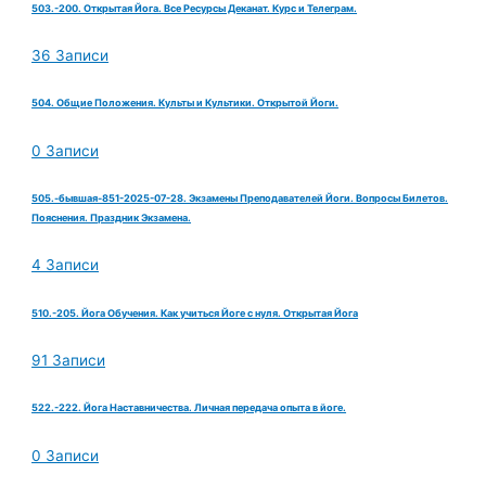
503.-200. Открытая Йога. Все Ресурсы Деканат. Курс и Телеграм.
36 Записи
504. Общие Положения. Культы и Культики. Открытой Йоги.
0 Записи
505.-бывшая-851-2025-07-28. Экзамены Преподавателей Йоги. Вопросы Билетов.
Пояснения. Праздник Экзамена.
4 Записи
510.-205. Йога Обучения. Как учиться Йоге с нуля. Открытая Йога
91 Записи
522.-222. Йога Наставничества. Личная передача опыта в йоге.
0 Записи