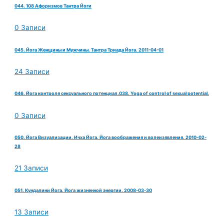
044. 108 Афоризмов Тантра Йоги
0 Записи
045. Йога Женщины и Мужчины. Тантра Триада Йога. 2011-04-01
24 Записи
046. Йога контроля сексуального потенциал.038. Yoga of control of sexual potential.
0 Записи
050. Йога Визуализации. Ичха Йога. Йога воображения и волеизявления. 2010-02-
28
21 Записи
051. Кундалини Йога. Йога жизненной энергии. 2008-03-30
13 Записи