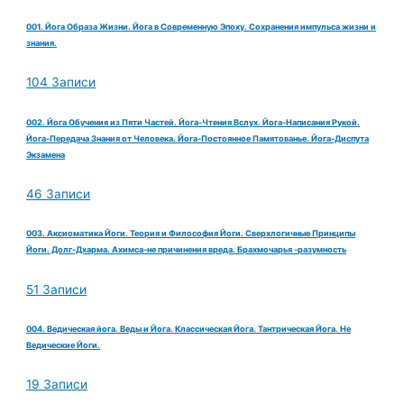
001. Йога Образа Жизни. Йога в Современную Эпоху. Сохранения импульса жизни и
знания.
104 Записи
002. Йога Обучения из Пяти Частей. Йога-Чтения Вслух. Йога-Написания Рукой.
Йога-Передача Знания от Человека. Йога-Постоянное Памятованье. Йога-Диспута
Экзамена
46 Записи
003. Аксиоматика Йоги. Теория и Философия Йоги. Сверхлогичные Принципы
Йоги. Долг-Дхарма. Ахимса-не причинения вреда. Брахмочарья -разумность
51 Записи
004. Ведическая йога. Веды и Йога. Классическая Йога. Тантрическая Йога. Не
Ведические Йоги.
19 Записи