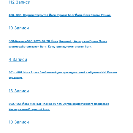
112 Записи
406.-306. Журнал Открытой Йоги. Проект Блог Йоги. Йога Статьи Разное.
10 Записи
500-бывшая-590-2025-07-28. Йога, Копирайт, Авторские Права. Этика
взаимодействия школ йоги. Кому принадлежит знания йоги.
4 Записи
501- .-801. Йога Архив Глобальный для преподавателей и обучение ИИ. Как его
создавать.
16 Записи
502.-123. Йога Учебный План на 40 лет. Организация учебного процесса в
Университете Открытой йоги.
10 Записи