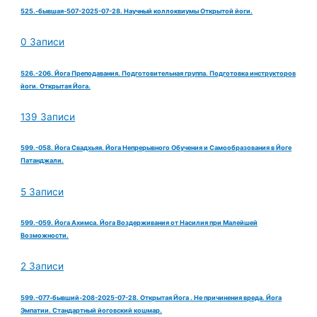
525.-бывшая-507-2025-07-28. Научный коллоквиумы Открытой йоги.
0 Записи
526.-206. Йога Преподавания. Подготовительная группа. Подготовка инструкторов
йоги. Открытая Йога.
139 Записи
599.-058. Йога Свадхьяя. Йога Непрерывного Обучения и Самообразования в Йоге
Патанджали.
5 Записи
599.-059. Йога Ахимса. Йога Воздерживания от Насилия при Малейшей
Возможности.
2 Записи
599.-077-бывший-208-2025-07-28. Открытая Йога . Не причинения вреда. Йога
Эмпатии. Стандартный йоговский кошмар.