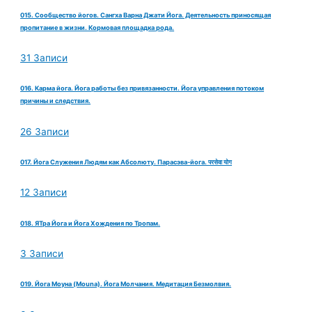
015. Сообщество йогов. Сангха Варна Джати Йога. Деятельность приносящая
пропитание в жизни. Кормовая площадка рода.
31 Записи
016. Карма йога. Йога работы без привязанности. Йога управления потоком
причины и следствия.
26 Записи
017. Йога Служения Людям как Абсолюту. Парасэва-йога. परसेवा योग
12 Записи
018. ЯТра Йога и Йога Хождения по Тропам.
3 Записи
019. Йога Моуна (Mouna). Йога Молчания. Медитация Безмолвия.