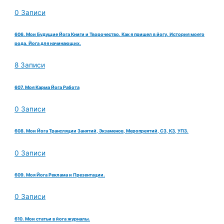
0 Записи
606. Мои Будущие Йога Книги и Творочество. Как я пришел в йогу. История моего
рода. Йога для начинающих.
8 Записи
607. Моя Карма Йога Работа
0 Записи
608. Мои Йога Трансляции Занятий, Экзаменов, Меропреятий, СЗ, КЗ, УПЗ.
0 Записи
609. Моя Йога Реклама и Презентации.
0 Записи
610. Мои статьи в йога журналы.