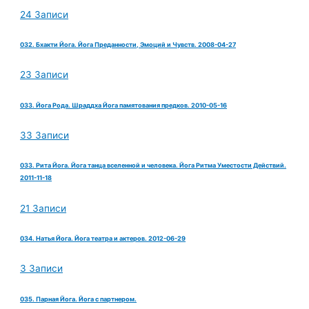
24 Записи
032. Бхакти Йога. Йога Преданности, Эмоций и Чувств. 2008-04-27
23 Записи
033. Йога Рода. Шраддха Йога памятования предков. 2010-05-16
33 Записи
033. Рита Йога. Йога танца вселенной и человека. Йога Ритма Уместости Действий.
2011-11-18
21 Записи
034. Натья Йога. Йога театра и актеров. 2012-06-29
3 Записи
035. Парная Йога. Йога с партнером.