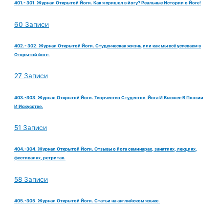
401.- 301. Журнал Открытой Йоги. Как я пришел в йогу? Реальные Истории о Йоге!
60 Записи
402.- 302. Журнал Открытой Йоги. Студенческая жизнь,или как мы всё успеваем в
Открытой йоге.
27 Записи
403.-303. Журнал Открытой Йоги. Творчество Студентов. Йога И Высшее В Поэзии
И Искусстве.
51 Записи
404.-304. Журнал Открытой Йоги. Отзывы о йога семинарах, занятиях, лекциях,
фестивалях, ретритах.
58 Записи
405.-305. Журнал Открытой Йоги. Статьи на английском языке.