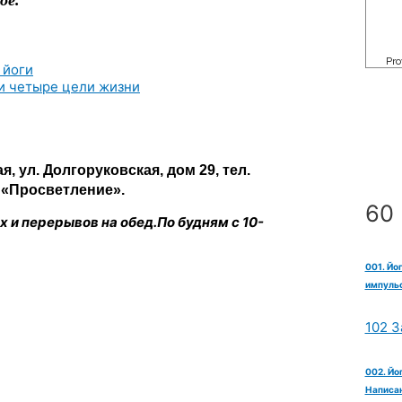
ое.
, ул. Долгоруковская, дом 29, тел.
р «Просветление».
60 
 и перерывов на обед.По будням с 10-
001. Йо
импульс
102 З
002. Йо
Написан