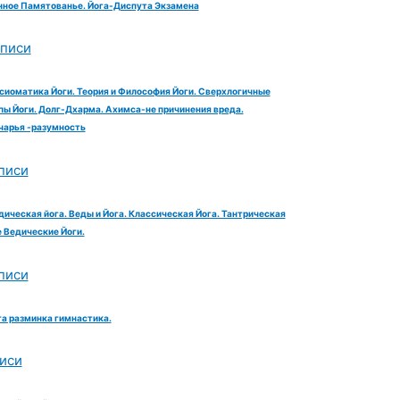
ное Памятованье. Йога-Диспута Экзамена
аписи
сиоматика Йоги. Теория и Философия Йоги. Сверхлогичные
ы Йоги. Долг-Дхарма. Ахимса-не причинения вреда.
чарья -разумность
писи
дическая йога. Веды и Йога. Классическая Йога. Тантрическая
е Ведические Йоги.
писи
га разминка гимнастика.
иси