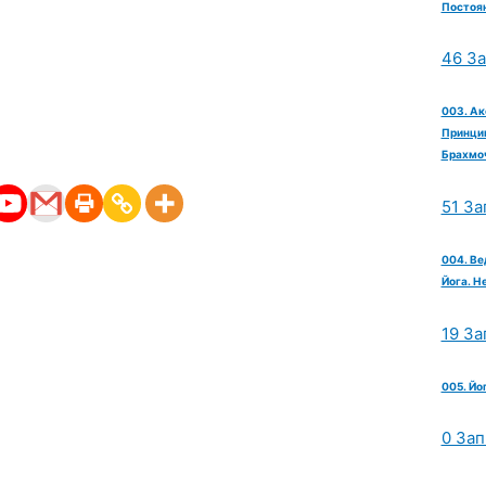
Постоян
46 З
003. Ак
Принцип
Брахмо
51 За
004. Ве
Йога. Н
19 За
005. Йо
0 Зап