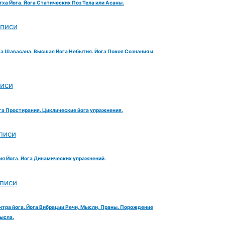
тха Йога. Йога Статических Поз Тела или Асаны.
аписи
га Шавасана. Высшая Йога Небытия. Йога Покоя Сознания и
писи
га Простирания. Циклические йога упражнения.
писи
ия Йога. Йога Динамических упражнений.
аписи
нтра йога. Йога Вибрации Речи, Мысли, Праны. Порождение
ысла.