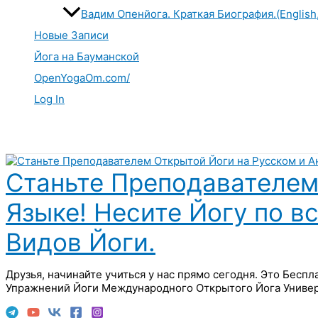
Вадим Опенйога. Краткая Биография.(English
Новые Записи
Йога на Бауманской
OpenYogaOm.com/
Log In
Поиск
Станьте Преподавателем
Языке! Несите Йогу по в
Видов Йоги.
Друзья, начинайте учиться у нас прямо сегодня. Это Бесп
Упражнений Йоги Международного Открытого Йога Универ