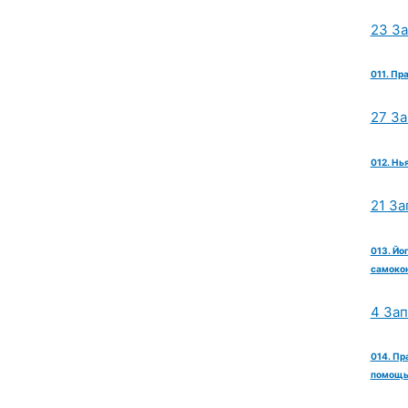
23 З
011. Пр
27 З
012. Нь
21 За
013. Йо
самокон
4 За
014. Пр
помощь 