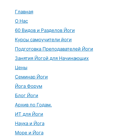
Перейти
к
Главная
содержимому
О Нас
60 Видов и Разделов Йоги
Курсы самоучители йоги
Подготовка Преподавателей Йоги
Занятия Йогой для Начинающих
Цены
Семинар Йоги
Йога Форум
Блог Йоги
Архив по Годам.
ИТ для Йоги
Наука и Йога
Море и Йога