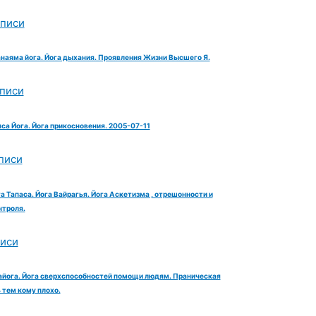
аписи
анаяма йога. Йога дыхания. Проявления Жизни Высшего Я.
аписи
яса Йога. Йога прикосновения. 2005-07-11
писи
га Тапаса. Йога Вайрагья. Йога Аскетизма , отрешонности и
троля.
писи
айога. Йога сверхспособностей помощи людям. Праническая
тем кому плохо.