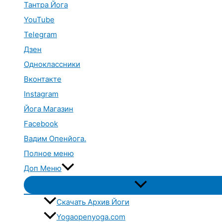
Тантра Йога
YouTube
Telegram
Дзен
Одноклассники
Вконтакте
Instagram
Йога Магазин
Facebook
Вадим Опенйога.
Полное меню
Доп Меню
Переключатель
меню
Скачать Архив Йоги
Yogaopenyoga.com