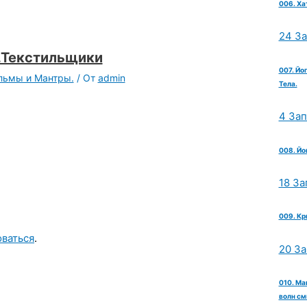
006. Ха
24 З
.Текстильщики
007. Йо
ильмы и Мантры.
/ От
admin
Тела.
4 За
008. Йо
18 За
009. Кр
оваться
.
20 З
010. Ма
волн см