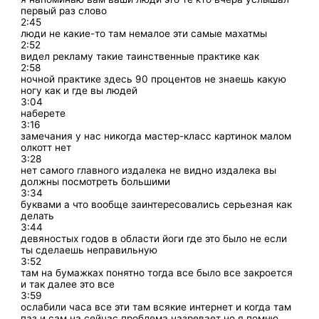
первый раз слово
2:45
люди не какие-то там немалое эти самые махатмы
2:52
видел рекламу такие таинственные практике как
2:58
ночной практике здесь 90 процентов не знаешь какую
ногу как и где вы людей
3:04
наберете
3:16
замечания у нас никогда мастер-класс картинок малом
олкотт нет
3:28
нет самого главного издалека не видно издалека вы
должны посмотреть большими
3:34
буквами а что вообще заинтересовались серьезная как
делать
3:44
девяностых годов в области йоги где это было не если
ты сделаешь неправильную
3:52
там на бумажках понятно тогда все было все закроется
и так далее это все
3:59
ослабили часа все эти там всякие интернет и когда там
паз и сам на сейчас проблема назревает но я помню