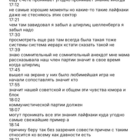
17:12
не самые хорошие моменты но какие-то такие лайфхаки
даже не стесняюсь этих сектор
17:21
чем там завидовал я забыл а штирлиц шелленберга я
забыл надо
17:30
просмотреть еще раз там всегда была такая тоже
системы система иерарх кстати сказать такой не
17:39
знаю сомнительный не сомнительный анекдот мне мама
рассказывала наш член партии значит в свое время
когда штирлиц
17:45
вышел на экране у них было любимейшая игра не
начали сопоставлять значит кто
17:55
значит нашей советской и общем эти чувства юмора и
блок
18:02
коммунистической партии должен
18:07
могут проникать все эти знания лайфхаки куда угодно
самые свежайшие пример а
18:14
причину беру так без зазрения совести причем с таким
относится ко всему как давности есть
18:21