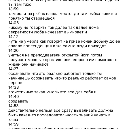
ты там тихо
13:59
там если ты рыбак нашел место где там рыбка новится
понятно ты стараешься
14:06
никому не говорить так далее так далее дома
секретности люба исчезает вымирает и
14:12
чуть не умерла как говорит на гриве конан добычу до ее
спасло вот тенденция к же самые люди приходят
14:20
учиться на преподаватели открытой йоги потом
получает мощные практике они здорово им помогают в
жизни они начинают
14:27
осознавать что это реально работает только ты
начинаешь осознавать что-то реально работает самое
первое
14:33
эгоистичные такая мысль это все для себя и
14:40
создавать
14:53
действительно нельзя все сразу вываливать должна
быть какая-то последовательность знаний начать в
каша
14:59
в голове махатмы будут и третий глаз и просветления и