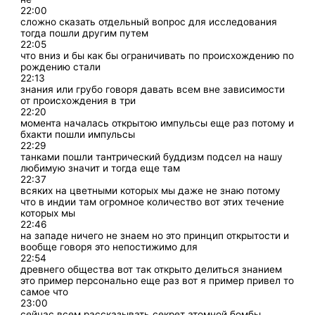
22:00
сложно сказать отдельный вопрос для исследования
тогда пошли другим путем
22:05
что вниз и бы как бы ограничивать по происхождению по
рождению стали
22:13
знания или грубо говоря давать всем вне зависимости
от происхождения в три
22:20
момента началась открытою импульсы еще раз потому и
бхакти пошли импульсы
22:29
танками пошли тантрический буддизм подсел на нашу
любимую значит и тогда еще там
22:37
всяких на цветными которых мы даже не знаю потому
что в индии там огромное количество вот этих течение
которых мы
22:46
на западе ничего не знаем но это принцип открытости и
вообще говоря это непостижимо для
22:54
древнего общества вот так открыто делиться знанием
это пример персонально еще раз вот я пример привел то
самое что
23:00
сейчас всем рассказывать секрет атомной бомбы