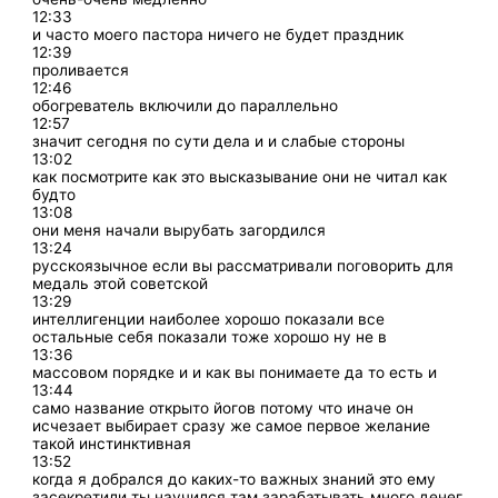
12:33
и часто моего пастора ничего не будет праздник
12:39
проливается
12:46
обогреватель включили до параллельно
12:57
значит сегодня по сути дела и и слабые стороны
13:02
как посмотрите как это высказывание они не читал как
будто
13:08
они меня начали вырубать загордился
13:24
русскоязычное если вы рассматривали поговорить для
медаль этой советской
13:29
интеллигенции наиболее хорошо показали все
остальные себя показали тоже хорошо ну не в
13:36
массовом порядке и и как вы понимаете да то есть и
13:44
само название открыто йогов потому что иначе он
исчезает выбирает сразу же самое первое желание
такой инстинктивная
13:52
когда я добрался до каких-то важных знаний это ему
засекретили ты научился там зарабатывать много денег