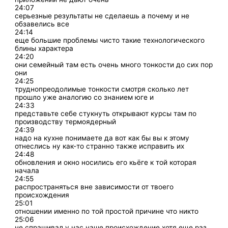
24:07
серьезные результаты не сделаешь а почему и не
обзавелись все
24:14
еще большие проблемы чисто такие технологического
блины характера
24:20
они семейный там есть очень много тонкости до сих пор
они
24:25
труднопреодолимые тонкости смотря сколько лет
прошло уже аналогию со знанием юге и
24:33
представьте себе стукнуть открывают курсы там по
производству термоядерный
24:39
надо на кухне понимаете да вот как бы вы к этому
отнеслись ну как-то странно также исправить их
24:48
обновления и окно носились его кьёге к той которая
начала
24:55
распространяться вне зависимости от твоего
происхождения
25:01
отношении именно по той простой причине что никто
25:06
не спрашивал у нас наше происхождение хотя еще раз