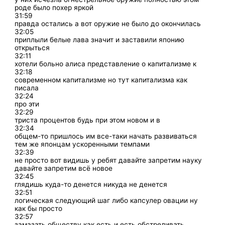
роде было похер яркой
31:59
правда остались а вот оружие не было до окончилась
32:05
приплыли белые лава значит и заставили японию
открыться
32:11
хотели больно алиса представление о капитализме к
32:18
современном капитализме но тут капитализма как
писала
32:24
про эти
32:29
триста процентов будь при этом новом и в
32:34
общем-то пришлось им все-таки начать развиваться
тем же японцам ускоренными темпами
32:39
не просто вот видишь у ребят давайте запретим науку
давайте запретим всё новое
32:45
глядишь куда-то денется никуда не денется
32:51
логическая следующий шаг либо капсулер овации ну
как бы просто
32:57
замазать обществу как есть и есть обстреливать