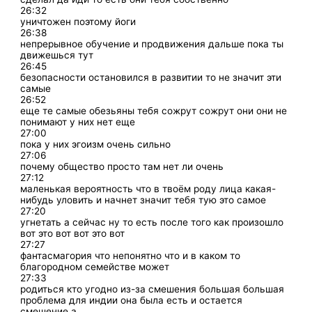
26:32
уничтожен поэтому йоги
26:38
непрерывное обучение и продвижения дальше пока ты
движешься тут
26:45
безопасности остановился в развитии то не значит эти
самые
26:52
еще те самые обезьяны тебя сожрут сожрут они они не
понимают у них нет еще
27:00
пока у них эгоизм очень сильно
27:06
почему общество просто там нет ли очень
27:12
маленькая вероятность что в твоём роду лица какая-
нибудь уловить и начнет значит тебя тую это самое
27:20
угнетать а сейчас ну то есть после того как произошло
вот это вот вот это вот
27:27
фантасмагория что непонятно что и в каком то
благородном семействе может
27:33
родиться кто угодно из-за смешения большая большая
проблема для индии она была есть и остается
смешение а