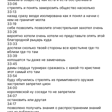
33:06
стрелять и понять заморозить общество насколько
33:13
назад сразу везде изолирована как я понял а начни с
кем не граничит могла
33:19
себе позволить позволите огнестрельная захотел очень
33:26
вероятно хотели очень хотели но представьте опять этой
благородной рыцарь куда
33:33
доспехи сколько твоей стороны все крестьяне где-то
вблизи где-то там
33:39
копошатся ты даже не замечаешь
33:45
дамы сердца турнирах сражаюсь с какой-то кристине
этот самый кто там
33:54
буду обучились стрелять из примитивного оружия
застрелил запретил цион
34:00
королевской ну соседи то не запретили
34:07
остановить или другая
34:17
позволено получать знания о распространении знаний
нет из публикации