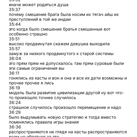
иначе может родиться душа
35:37
почему смешение брата была носим их тягач айш их
преступлений в той же индии
35:44
это когда было смешение братья смешанные вот
особенно страшно
35:51
высоко продвинутая скажем девушка выходила
35:57
замуж за низкого продвинутого к старой системы
36:04
это прям прям не допускалось там прям суровые были
эти самые ограничения вы
36:11
гонялись из касты и вон и она и все их дети возможны и
прочее прочее я лись
36:19
модель была развитие цивилизации другой ну вот что-
то произошло точнее случилось
36:24
страшное случилось произошло перемещение и надо
36:29
было выдумывать новую стратегию и тогда вместо
поменялись правила игры знания
36:36
распространяются не глядя на касты распространяются
всем но обратная за это