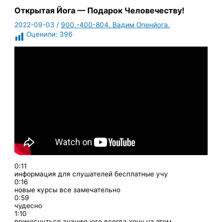
Открытая Йога — Подарок Человечеству!
2022-09-03
/
900.-400-804. Вадим Опенйога.
Оценили:
396
0:11
информация для слушателей бесплатные учу
0:16
новые курсы все замечательно
0:59
чудесно
1:10
прикоснуться знанию юге всегда хочу на этом