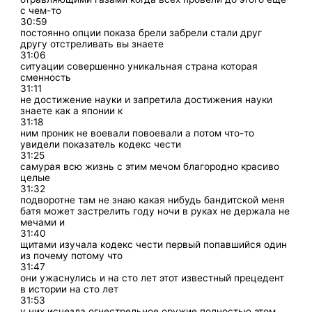
с чем-то
30:59
постоянно опции показа брели забрели стали друг
другу отстреливать вы знаете
31:06
ситуации совершенно уникальная страна которая
сменность
31:11
не достижение науки и запретила достижения науки
знаете как а японии к
31:18
ним проник не воевали повоевали а потом что-то
увидели показатель кодекс чести
31:25
самурая всю жизнь с этим мечом благородно красиво
целые
31:32
подворотне там не знаю какая нибудь бандитской меня
батя может застрелить году ночи в руках не держала не
мечами и
31:40
щитами изучала кодекс чести первый попавшийся один
из почему потому что
31:47
они ужаснулись и на сто лет этот известный прецедент
в истории на сто лет
31:53
у них исчезла огнестрельное оружие полностью этом