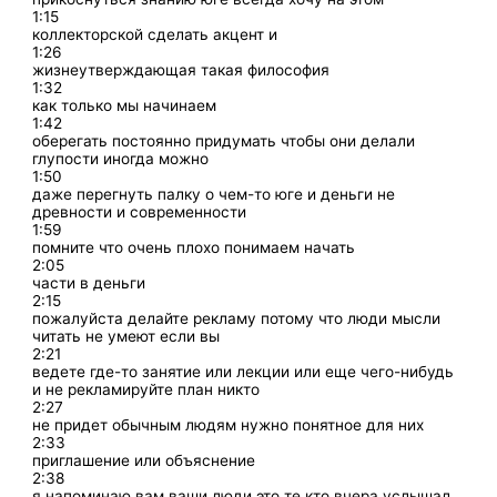
1:15
коллекторской сделать акцент и
1:26
жизнеутверждающая такая философия
1:32
как только мы начинаем
1:42
оберегать постоянно придумать чтобы они делали
глупости иногда можно
1:50
даже перегнуть палку о чем-то юге и деньги не
древности и современности
1:59
помните что очень плохо понимаем начать
2:05
части в деньги
2:15
пожалуйста делайте рекламу потому что люди мысли
читать не умеют если вы
2:21
ведете где-то занятие или лекции или еще чего-нибудь
и не рекламируйте план никто
2:27
не придет обычным людям нужно понятное для них
2:33
приглашение или объяснение
2:38
я напоминаю вам ваши люди это те кто вчера услышал