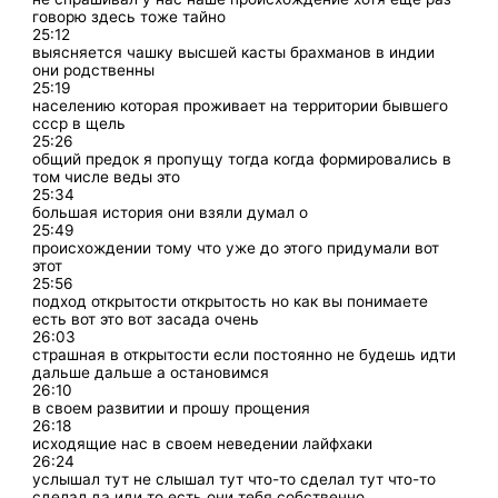
говорю здесь тоже тайно
25:12
выясняется чашку высшей касты брахманов в индии
они родственны
25:19
населению которая проживает на территории бывшего
ссср в щель
25:26
общий предок я пропущу тогда когда формировались в
том числе веды это
25:34
большая история они взяли думал о
25:49
происхождении тому что уже до этого придумали вот
этот
25:56
подход открытости открытость но как вы понимаете
есть вот это вот засада очень
26:03
страшная в открытости если постоянно не будешь идти
дальше дальше а остановимся
26:10
в своем развитии и прошу прощения
26:18
исходящие нас в своем неведении лайфхаки
26:24
услышал тут не слышал тут что-то сделал тут что-то
сделал да иди то есть они тебя собственно