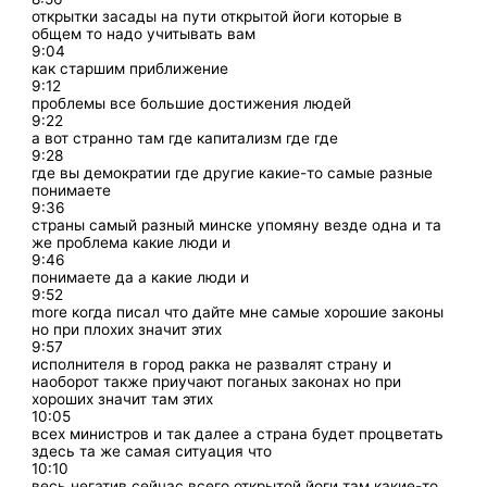
открытки засады на пути открытой йоги которые в
общем то надо учитывать вам
9:04
как старшим приближение
9:12
проблемы все большие достижения людей
9:22
а вот странно там где капитализм где где
9:28
где вы демократии где другие какие-то самые разные
понимаете
9:36
страны самый разный минске упомяну везде одна и та
же проблема какие люди и
9:46
понимаете да а какие люди и
9:52
more когда писал что дайте мне самые хорошие законы
но при плохих значит этих
9:57
исполнителя в город ракка не развалят страну и
наоборот также приучают поганых законах но при
хороших значит там этих
10:05
всех министров и так далее а страна будет процветать
здесь та же самая ситуация что
10:10
весь негатив сейчас всего открытой йоги там какие-то