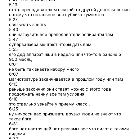
5:13
стать преподавателем с какой-то другой деятельностью
потому что остальное вся публика куми ятса
5:27
связывать занять
5:40
они нагрузить все преподаватели аспиранты там
5:47
супервайзера мечтают чтобы дать вам
5:55
его дед аппарат ищи в неделю или что-то в районе 5
900 месяц
6:01
не быть так знаете набору много
6:07
магистратуре заканчивается в прошлом году или там
6:13
раньше закончил они ставят можно с этого года
продолжать начну все там условия
6:18
это отдельно узнайте у приему класс .
6:25
ну ничосси вас призывать друзья люди не знают что
такое йога
6:31
йоге нет настоящей нет рекламы все что пилот с такими
видами
6:37