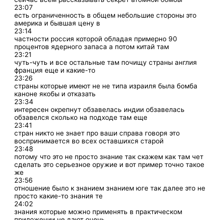
23:07
есть ограниченность в общем небольшие стороны это
америка и бывшая цену в
23:14
частности россия которой обладая примерно 90
процентов ядерного запаса а потом китай там
23:21
чуть-чуть и все остальные там почищу страны англия
франция еще и какие-то
23:26
страны которые имеют не не типа израиля была бомба
каноне якобы и отказать
23:34
интересен окрепнут обзавелась индии обзавелась
обзавелся сколько на подходе там еще
23:41
стран никто не знает про ваши справа говоря это
воспринимается во всех оставшихся старой
23:48
потому что это не просто знание так скажем как там чет
сделать это серьезное оружие и вот пример точно такое
же
23:56
отношение было к знанием знанием юге так далее это не
просто какие-то знания те
24:02
знания которые можно применять в практическом
приложении не дают очень