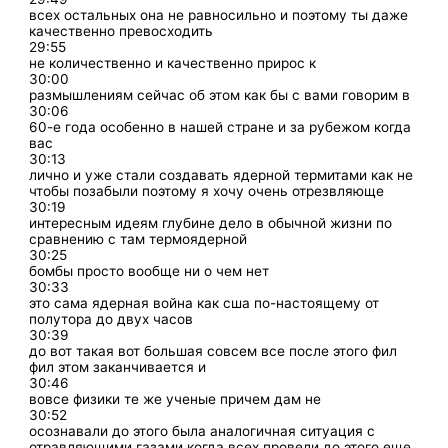
всех остальных она не равносильно и поэтому ты даже
качественно превосходить
29:55
не количественно и качественно прирос к
30:00
размышлениям сейчас об этом как бы с вами говорим в
30:06
60-е года особенно в нашей стране и за рубежом когда
вас
30:13
лично и уже стали создавать ядерной термитами как не
чтобы позабыли поэтому я хочу очень отрезвляюще
30:19
интересным идеям глубине дело в обычной жизни по
сравнению с там термоядерной
30:25
бомбы просто вообще ни о чем нет
30:33
это сама ядерная война как сша по-настоящему от
полутора до двух часов
30:39
до вот такая вот большая совсем все после этого фил
фил этом заканчивается и
30:46
вовсе физики те же ученые причем дам не
30:52
осознавали до этого была аналогичная ситуация с
отравляющими газами когда всех провели до этого еще