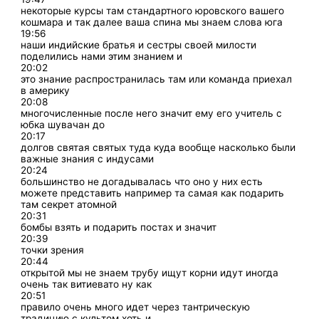
некоторые курсы там стандартного юровского вашего
кошмара и так далее ваша спина мы знаем слова юга
19:56
наши индийские братья и сестры своей милости
поделились нами этим знанием и
20:02
это знание распространилась там или команда приехал
в америку
20:08
многочисленные после него значит ему его учитель с
юбка шувачан до
20:17
долгов святая святых туда куда вообще насколько были
важные знания с индусами
20:24
большинство не догадывалась что оно у них есть
можете представить например та самая как подарить
там секрет атомной
20:31
бомбы взять и подарить постах и значит
20:39
точки зрения
20:44
открытой мы не знаем трубу ищут корни идут иногда
очень так витиевато ну как
20:51
правило очень много идет через тантрическую
традицию с культом хоть и