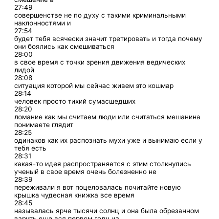
27:49
совершенстве не по духу с такими криминальными
наклонностями и
27:54
будет тебя всячески значит третировать и тогда почему
они боялись как смешиваться
28:00
в свое время с точки зрения движения ведических
лидой
28:08
ситуация которой мы сейчас живем это кошмар
28:14
человек просто тихий сумасшедших
28:20
ломание как мы считаем люди или считаться мешанина
понимаете глядит
28:25
одинаков как их распознать мухи уже и вынимаю если у
тебя есть
28:31
какая-то идея распространяется с этим столкнулись
ученый в свое время очень болезненно не
28:39
переживали я вот поцеловалась почитайте новую
крышка чудесная книжка все время
28:45
называлась ярче тысячи солнц и она была обрезанном
варить еще вся первом году на