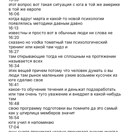
этот вопрос вот такая ситуация с юга в той же америке
в той же европе
16:06
когда вдруг марта и какой-то новой психологии
появлялись методики давным давно
16:13
известны и просто вот в обычные люди ни слова не
16:20
сказано но vodka томатный там психологический
тренинг или какой там чудо и
16:27
там открывающие тогда не сплошным на протяжении
называется всех
16:34
этих вещей причем потому что человек думать о вы
люди там рынок маленькие узкие возьмем кусочек из
юге сделаю свое
16:41
какое-то обучение течения и деньжат подзаработать
или там очень туго уважение и внедрил в какой-нибудь
там
16:48
свою программу подготовки вы помните да это самый
как у штирлица мемберов значит
16:54
юге учил я напоминаю
17:04
ещу счете проникает угодно проникает знание иногда