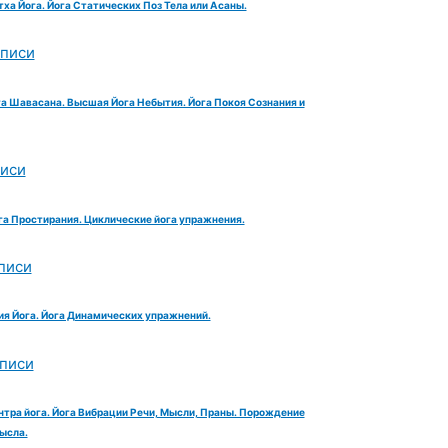
тха Йога. Йога Статических Поз Тела или Асаны.
аписи
га Шавасана. Высшая Йога Небытия. Йога Покоя Сознания и
писи
га Простирания. Циклические йога упражнения.
писи
ия Йога. Йога Динамических упражнений.
аписи
нтра йога. Йога Вибрации Речи, Мысли, Праны. Порождение
ысла.