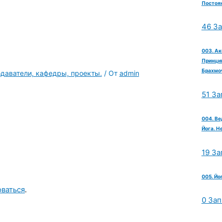
Постоян
46 З
003. Ак
Принцип
Брахмо
одаватели, кафедры, проекты.
/ От
admin
51 За
004. Ве
Йога. Н
19 За
005. Йо
оваться
.
0 Зап