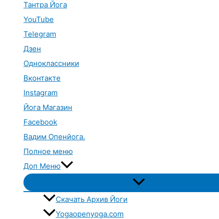
Тантра Йога
YouTube
Telegram
Дзен
Одноклассники
Вконтакте
Instagram
Йога Магазин
Facebook
Вадим Опенйога.
Полное меню
Доп Меню
Переключатель
меню
Скачать Архив Йоги
Yogaopenyoga.com