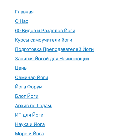
Перейти
к
Главная
содержимому
О Нас
60 Видов и Разделов Йоги
Курсы самоучители йоги
Подготовка Преподавателей Йоги
Занятия Йогой для Начинающих
Цены
Семинар Йоги
Йога Форум
Блог Йоги
Архив по Годам.
ИТ для Йоги
Наука и Йога
Море и Йога