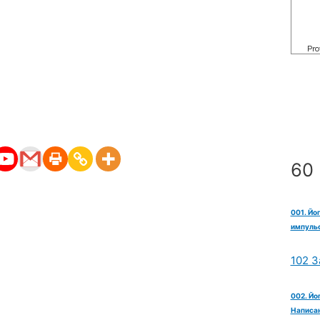
60 
001. Йо
импульс
102 З
002. Йо
Написан