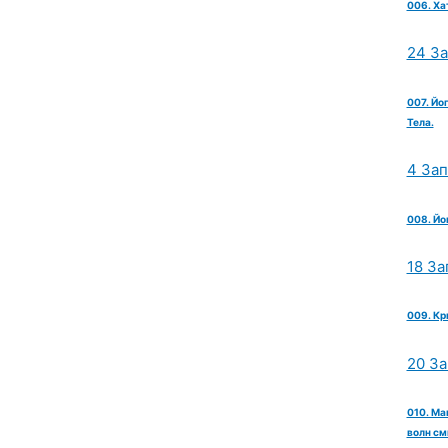
006. Ха
24 З
007. Йо
Тела.
4 За
008. Йо
18 За
009. Кр
20 З
010. Ма
волн см