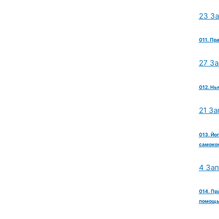
23 З
011. Пр
27 З
012. Нь
21 За
013. Йо
самокон
4 За
014. Пр
помощь 