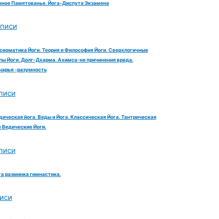
ное Памятованье. Йога-Диспута Экзамена
аписи
сиоматика Йоги. Теория и Философия Йоги. Сверхлогичные
ы Йоги. Долг-Дхарма. Ахимса-не причинения вреда.
чарья -разумность
писи
дическая йога. Веды и Йога. Классическая Йога. Тантрическая
е Ведические Йоги.
писи
га разминка гимнастика.
иси