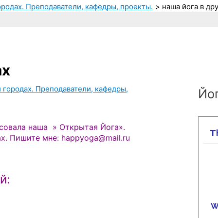
городах. Преподаватели, кафедры, проекты.
наша йога в др
ах
и городах. Преподаватели, кафедры,
Йог
есовала наша » Открытая Йога».
х. Пишите мне: happyoga@mail.ru
й: