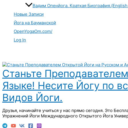
Вадим Опенйога. Краткая Биография.(English
Новые Записи
Йога на Бауманской
OpenYogaOm.com/
Log In
Поиск
Станьте Преподавателем
Языке! Несите Йогу по в
Видов Йоги.
Друзья, начинайте учиться у нас прямо сегодня. Это Бесп
Упражнений Йоги Международного Открытого Йога Универ