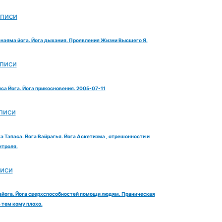
аписи
анаяма йога. Йога дыхания. Проявления Жизни Высшего Я.
аписи
яса Йога. Йога прикосновения. 2005-07-11
писи
га Тапаса. Йога Вайрагья. Йога Аскетизма , отрешонности и
троля.
писи
айога. Йога сверхспособностей помощи людям. Праническая
тем кому плохо.