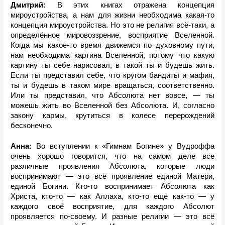
Дмитрий: 
В этих книгах отражена концепция 
мироустройства, а нам для жизни необходима какая-то 
концепция мироустройства. Но это не религия всё-таки, а 
определённое мировоззрение, восприятие Вселенной. 
Когда мы какое-то время движемся по духовному пути, 
нам необходима картина Вселенной, потому что какую 
картину ты себе нарисовал, в такой ты и будешь жить. 
Если ты представил себе, что кругом бандиты и мафия, 
ты и будешь в таком мире вращаться, соответственно. 
Или ты представил, что Абсолюта нет вовсе, — ты 
можешь жить во Вселенной без Абсолюта. И, согласно 
закону кармы, крутиться в колесе перерождений 
бесконечно.
Анна:
 Во вступлении к «Гимнам Богине» у Вудроффа 
очень хорошо говорится, что на самом деле все 
различные проявления Абсолюта, которые люди 
воспринимают — это всё проявление единой Матери, 
единой Богини. Кто-то воспринимает Абсолюта как 
Христа, кто-то — как Аллаха, кто-то ещё как-то — у 
каждого своё восприятие, для каждого Абсолют 
проявляется по-своему. И разные религии — это всё 