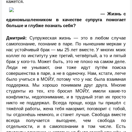
кажется. 
— Жизнь с 
единомышленником в качестве супруга помогает 
больше и глубже познать себя?
Дмитрий: 
Супружеская жизнь — это в любом случае 
самопознание, познание в паре. По нынешним меркам у 
нас устойчивый брак — мы 25 лет вместе. У многих моих 
коллег по институту уже третий, четвёртый, а то и пятый 
брак у кого-то. Может быть, это не плохо на самом деле. 
Люди не унывают, они тоже идут путём поиска 
совершенства в паре, а не в одиночку. Нам, кстати, легче 
было учиться в МОЙУ, потому что у нас была взаимная 
поддержка. Мы хорошо понимаем друг друга. Многие 
студенты из тех, кто бросил МОЙУ, имели какие-то 
конфликты, недопонимание, и в трудный этап их просто 
никто не поддержал. Всегда проще, когда ты пришёл с 
тяжёлой работы, жена тебя накормит, поговорит с тобой, 
ты отдохнёшь немного, и станет лучше. Свобода вместе 
всегда получается выгоднее, чем свобода по 
отдельности, и в самопознании в том числе. Есть 