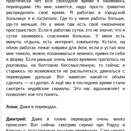
практически нет. Всё свободное время я занимаюсь 
переводами. Но мне кажется, надо просто грамотно 
распределить своё время. Я работаю в городской 
больнице и в госпитале. Где-то у меня работы больше, 
где-то меньше. Но у меня там есть своё «жизненное 
пространство». Если я работаю сутки, это не значит, что я 
сутки занимаюсь спасением больных. У меня есть 
минуты отдыха, есть интернет, компьютер. Кстати, на 
обеих работах лежат коврики для йоги, если я устал или 
мне тяжело, можно позаниматься немного, привести себя 
в форму. Если раньше очень много времени тратилось на 
разговоры, на болтовню бессмысленную, то сейчас я 
стараюсь по возможности не распыляться, двигаться с 
переводами дальше. Вот наметил какой-то объём 
сделать — и сделал. А ещё мы в последнее время стали 
смотреть индийские сериалы. Это нас вдохновляет и 
позволяет кое-что понять.
Анна: 
Даже в переводах.
Дмитрий: 
Даже в плане переводов очень много 
проясняет. Вот сейчас смотрим сериал про Радху и 
Кришну с подстрочным русским переводом. Сам сериал 