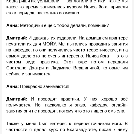
Когда риши их услышали — воплотили в стихи. Также мы 
какое-то время занимались курсом Ньяса йога, привели 
его в порядок, насколько возможно.
Анна:
 Методички ещё с тобой делали, помнишь? 
Дмитрий: 
И дважды их издавали. На домашнем принтере 
печатали их для МОЙУ. Мы пытались проводить занятия 
на кафедре, но они получались чисто теоретические, и на 
самом деле это не очень интересно. Ньяса йога — это в 
чистом виде практика. Этот курс потом передали 
Светлане Дхатри и Людмиле Вершининой, которые им 
сейчас и занимаются. 
Анна:
 Прекрасно занимаются! 
Дмитрий: 
И проводят практики. У них хорошо всё 
получается. Но, насколько я знаю, кафедру, онлайн-
занятия они не проводят, потому что это лишено смысла. 
Также у меня был интерес к первоисточникам йоги. В 
частности я делал курс по Бхагавад-гите, писал к нему 