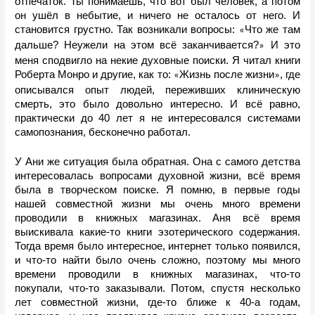
отпечаток. Ты понимаешь, что вот был человек, а потом 
он ушёл в небытие, и ничего не осталось от него. И 
становится грустно. Так возникали вопросы: 
Что же там 
«
дальше? Неужели на этом всё заканчивается?
 И это 
»
меня сподвигло на некие духовные поиски. Я читал книги 
Роберта Монро и другие, как то: 
Жизнь после жизни
, где 
«
»
описывался опыт людей, переживших клиническую 
смерть, это было довольно интересно. И всё равно, 
практически до 40 лет я не интересовался системами 
самопознания, бесконечно работал. 
У Ани же ситуация была обратная. Она с самого детства 
интересовалась вопросами духовной жизни, всё время 
была в творческом поиске. Я помню, в первые годы 
нашей совместной жизни мы очень много времени 
проводили в книжных магазинах. Аня всё время 
выискивала какие-то книги эзотерического содержания. 
Тогда время было интересное, интернет только появился, 
и что-то найти было очень сложно, поэтому мы много 
времени проводили в книжных магазинах, что-то 
покупали, что-то заказывали. Потом, спустя несколько 
лет совместной жизни, где-то ближе к 40-а годам, 