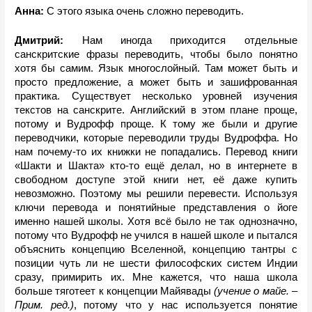
Анна: 
С этого языка очень сложно переводить.
Дмитрий: 
Нам иногда приходится отдельные 
санскритские фразы переводить, чтобы было понятно 
хотя бы самим. Язык многослойный. Там может быть и 
просто предложение, а может быть и зашифрованная 
практика. Существует несколько уровней изучения 
текстов на санскрите. Английский в этом плане проще, 
потому и Вудрофф проще. К тому же были и другие 
переводчики, которые переводили труды Вудроффа. Но 
нам почему-то их книжки не попадались. Перевод книги 
«Шакти и Шакта» кто-то ещё делал, но в интернете в 
свободном доступе этой книги нет, её даже купить 
невозможно. Поэтому мы решили перевести. Используя 
ключи перевода и понятийные представления о йоге 
именно нашей школы. Хотя всё было не так однозначно, 
потому что Вудрофф не учился в нашей школе и пытался 
объяснить концепцию Вселенной, концепцию тантры с 
позиции чуть ли не шести философских систем Индии 
сразу, примирить их. Мне кажется, что наша школа 
больше тяготеет к концепции Майявады 
(учение о майе. – 
Прим. ред.)
, потому что у нас используется понятие 