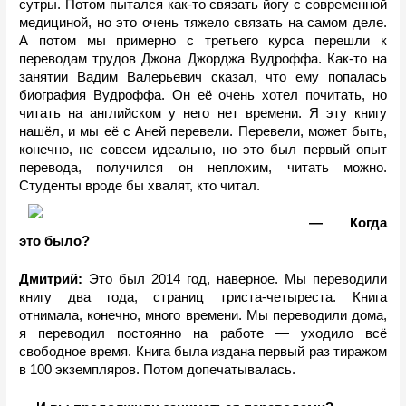
сутры. Потом пытался как-то связать йогу с современной 
медициной, но это очень тяжело связать на самом деле. 
А потом мы примерно с третьего курса перешли к 
переводам трудов Джона Джорджа Вудроффа. Как-то на 
занятии Вадим Валерьевич сказал, что ему попалась 
биография Вудроффа. Он её очень хотел почитать, но 
читать на английском у него нет времени. Я эту книгу 
нашёл, и мы её с Аней перевели. Перевели, может быть, 
конечно, не совсем идеально, но это был первый опыт 
перевода, получился он неплохим, читать можно. 
Студенты вроде бы хвалят, кто читал.
— Когда 
это было?
Дмитрий: 
Это был 2014 год, наверное. Мы переводили 
книгу два года, страниц триста-четыреста. Книга 
отнимала, конечно, много времени. Мы переводили дома, 
я переводил постоянно на работе — уходило всё 
свободное время. Книга была издана первый раз тиражом 
в 100 экземпляров. Потом допечатывалась. 