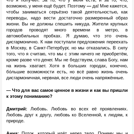
что я получил. За то, что у меня есть, и за то, что, 
возможно, у меня ещё будет. Поэтому 
— 
да! Мне кажется, 
чтобы заниматься серьёзно такой деятельностью, как 
переводы, надо вести достаточно размеренный образ 
жизни. Вы не должны спешить никуда. Жители крупных 
городов проводят много времени в метро, в 
автомобильных пробках. Я думаю, что это очень 
дисгармонично. К нам поступали предложения переехать 
в Москву, в Санкт-Петербург, но мы отказались. В силу 
того, что я считаю, что мы с этим ничего не приобретём, 
кроме разве что денег. Мы не бедствуем, слава Богу, нам 
на жизнь хватает. Хотя в больших городах, конечно, 
бо́льшие возможности есть, но всё равно жизнь очень 
дисгармоничная, нервная, все люди очень напряжённые.
— Что для вас самое ценное в жизни и как вы пришли 
к этому пониманию?
Дмитрий: 
Любовь. Любовь во всех её проявлениях. 
Любовь друг к другу, любовь ко Вселенной, к людям, к 
природе. 
Анна:
 Поток, который идёт через тело. Почему мы и 