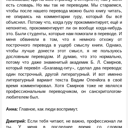
есть словарь. Но мы так не переводим. Мы стараемся, 
чтобы после нашего перевода можно было книгу читать, 
не опираясь на комментарии гуру, который бы всё 
объяснял. Потому что, когда гуру прокомментирует, ещё и 
непонятно, прокомментирует ли он вообще когда-нибудь 
это. Были студенты, которые нам помогали в переводе. И 
меня обвиняли в том, что я немного отхожу от 
построчного перевода в ущерб смыслу книги. Однако, 
чтобы лучше донести этот смысл, я не пользуюсь 
дословным переводом. И думаю, что это нормально, 
потому что даже знаменитый академик Б. Л. Смирнов, 
который перевёл 
Бхагавад-гиту
, сделал два перевода: 
«
»
один построчный, другой литературный. И вот именно 
литературный вариант текста Вадим Опенйога в своё 
время комментировал. Хотя Смирнов тоже не являлся 
профессиональным переводчиком, он санскритологом-
любителем был. 
Анна: 
Главное, как люди воспримут.
Дмитрий: 
Если тебя читают, не важно, профессионал ли 
ты. У меня в последнее время со словом 