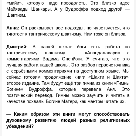
«майи», которую надо преодолеть. Это близко идее 
Майявады Шанкары. А у Вудроффа подход другой — 
Шактизм. 
Анна: 
Он раскрывает все подходы, но чувствуется, что 
тяготеет к тантрическому шактизму. Нам тоже он близок.
Дмитрий: 
В нашей школе йоги есть работа по 
тантрическому шактизму — «Анандалахари» с 
комментариями Вадима Опенйоги. Я считаю, что это 
лучшая работа нашей школы. Это разбор первоисточника 
с серьёзными комментариями на доступном языке. Мы 
сейчас готовим продолжение книги «Шакти и Шакта», 
второе издание. Там будут ещё три гимна из книги «Гимны 
Богине» Вудроффа, которые перевела Аня. Это 
поэтический перевод. Гимны можно заучить и читать в 
качестве похвалы Богине Матери, как мантры читать их. 
— Каким образом эти книги могут способствовать 
духовному развитию людей разных религиозных 
убеждений?