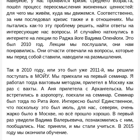
наверное, у нас проявился кризис среднего возраста, 
пошёл процесс переосмысления жизненных ценностей: 
для чего мы живём, куда мы движемся. Соответственно, 
за ним последовал кризис также и в отношениях. Мы 
пытались как-то эту проблему решить, найти ответы на 
интересующие нас вопросы. И случайно наткнулись в 
интернете на лекции по Раджа йоге Вадима Опенйоги. Это 
был 2010 год. Лекции мы послушали, они нам 
понравились. Они отчасти отвечали на вопросы, которые 
мы перед собой ставили, наводили на размышления. 
Так в 2010 году, или это был уже 2011-й, мы решили 
поступать в МОЙУ. Мы приехали на первый семинар. Я 
работал тогда вахтовым методом, прилетел в Москву как 
раз с вахты. А Аня прилетела с Архангельска. Мы 
встретились в аэропорту, поехали на семинар. Семинар 
был тогда по Рита йоге. Интересно было! Единственное, 
что поскольку это был июль, для нас, северян, очень 
жарко было в Москве, но всё прошло хорошо. В первый 
раз увидели Вадима Валерьевича, познакомились с ним, 
пообщались. Нас приняли, и мы стали учиться. В 2015 
году мы окончили обучение. 