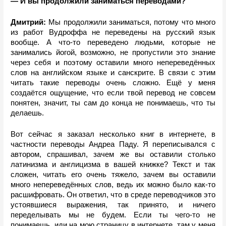
— И вы продолжили заниматься переводами? 
Дмитрий: 
Мы продолжили заниматься, потому что много 
из работ Вудроффа не переведены на русский язык 
вообще. А что-то переведено людьми, которые не 
занимались йогой, возможно, не пропустили это знание 
через себя и поэтому оставили много непереведённых 
слов на английском языке и санскрите. В связи с этим 
читать такие переводы очень сложно. Ещё у меня 
создаётся ощущение, что если твой перевод не совсем 
понятен, значит, ты сам до конца не понимаешь, что ты 
делаешь. 
Вот сейчас я заказал несколько книг в интернете, в 
частности переводы Андреа Паду. Я переписывался с 
автором, спрашивал, зачем же вы оставили столько 
латинизма и англицизма в вашей книжке? Текст и так 
сложен, читать его очень тяжело, зачем вы оставили 
много непереведённых слов, ведь их можно было как-то 
расшифровать. Он ответил, что в среде переводчиков это 
устоявшиеся выражения, так принято, и ничего 
переделывать мы не будем. Если ты чего-то не 
понимаешь, иди на мою страницу в интернете, там у меня 