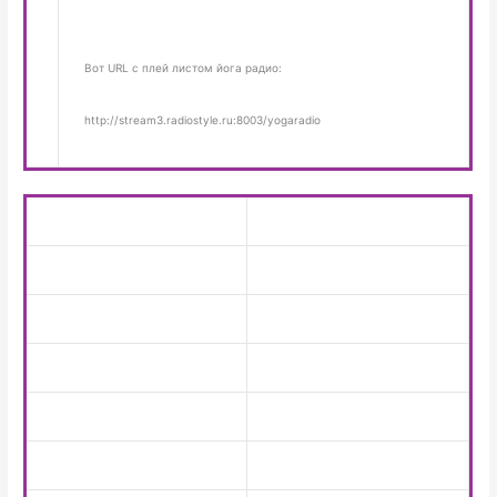
Вот URL с плей листом йога радио:
http://stream3.radiostyle.ru:8003/yogaradio