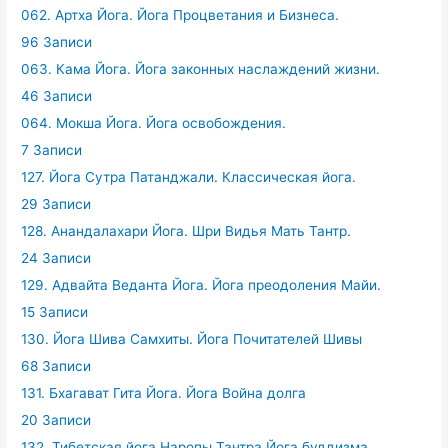
062. Артха Йога. Йога Процветания и Бизнеса.
96 Записи
063. Кама Йога. Йога законных наслаждений жизни.
46 Записи
064. Мокша Йога. Йога освобождения.
7 Записи
127. Йога Сутра Патанджали. Классическая йога.
29 Записи
128. Анандалахари Йога. Шри Видья Мать Тантр.
24 Записи
129. Адвайта Веданта Йога. Йога преодоления Майи.
15 Записи
130. Йога Шива Самхиты. Йога Почитателей Шивы
68 Записи
131. Бхагават Гита Йога. Йога Война долга
20 Записи
132. Тибетская йога Наропы.Тантра Йога буддизма.