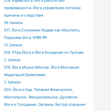
016. Карма йога. Йога работы без
привязанности. Йога управления потоком
причины и следствия.
26 Записи
017. Йога Служения Людям как Абсолюту.
Парасэва-йога. परसेवा योग
12 Записи
018. ЯТра Йога и Йога Хождения по Тропам.
3 Записи
019. Йога Моуна (Mouna). Йога Молчания.
Медитация Безмолвия.
3 Записи
020. Йога и Еда. Питания Физическое,
Ментальное, Эмоциональное, Духовное.
Йога и Голодания. Овсянка-Экстра спасение