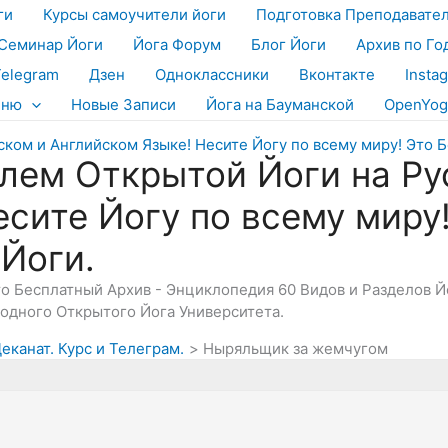
ги
Курсы самоучители йоги
Подготовка Преподавате
Семинар Йоги
Йога Форум
Блог Йоги
Архив по Го
Telegram
Дзен
Одноклассники
Вконтакте
Insta
еню
Новые Записи
Йога на Бауманской
OpenYog
лем Открытой Йоги на Ру
есите Йогу по всему миру
 Йоги.
Это Бесплатный Архив - Энциклопедия 60 Видов и Разделов 
дного Открытого Йога Университета.
еканат. Курс и Телеграм.
Ныряльщик за жемчугом