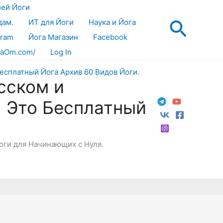
лей Йоги
Поис
дам.
ИТ для Йоги
Наука и Йога
gram
Йога Магазин
Facebook
aOm.com/
Log In
сском и
! Это Бесплатный
Йоги для Начинающих с Нуля.