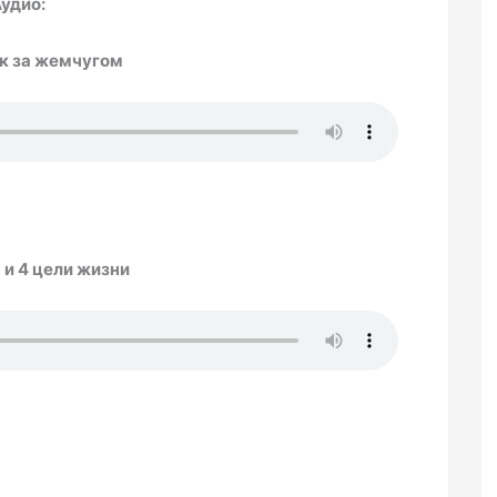
удио:
к за жемчугом
 и 4 цели жизни