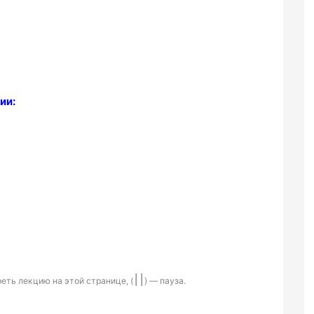
ии:
׀׀
еть лекцию на этой странице, (
) — пауза.