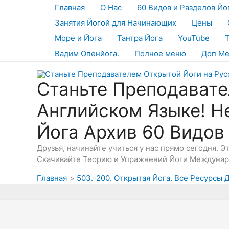
Перейти
Главная
О Нас
60 Видов и Разделов Йо
к
Занятия Йогой для Начинающих
Цены
содержимому
Море и Йога
Тантра Йога
YouTube
Вадим Опенйога.
Полное меню
Доп М
Станьте Преподавате
Английском Языке! Н
Йога Архив 60 Видов
Друзья, начинайте учиться у нас прямо сегодня. 
Скачивайте Теорию и Упражнений Йоги Междунаро
Главная
503.-200. Открытая Йога. Все Ресурсы Д