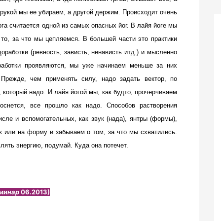
 рукой мы ее убираем, а другой держим. Происходит очень
га считается одной из самых опасных йог. В лайя йоге мы
то, за что мы цепляемся. В большей части это практики
оработки (ревность, зависть, ненависть итд.) и мысленно
оработки проявляются, мы уже начинаем меньше за них
 Прежде, чем применять силу, надо задать вектор, по
, который надо. И лайя йогой мы, как будто, прочерчиваем
оснется, все прошло как надо. Способов растворения
сле и вспомогательных, как звук (нада), янтры (формы),
ук или на форму и забываем о том, за что мы схватились.
лять энергию, подумай. Куда она потечет.
минар
06.2013)