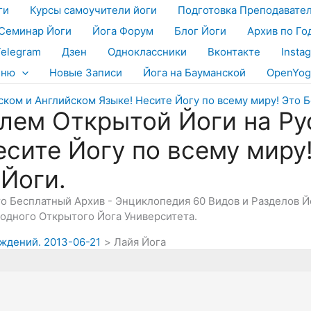
ги
Курсы самоучители йоги
Подготовка Преподавате
Семинар Йоги
Йога Форум
Блог Йоги
Архив по Го
Telegram
Дзен
Одноклассники
Вконтакте
Insta
еню
Новые Записи
Йога на Бауманской
OpenYog
лем Открытой Йоги на Ру
есите Йогу по всему миру
 Йоги.
Это Бесплатный Архив - Энциклопедия 60 Видов и Разделов 
дного Открытого Йога Университета.
уждений. 2013-06-21
Лайя Йога