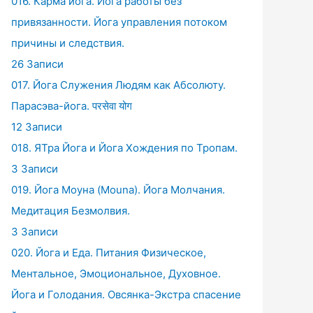
016. Карма йога. Йога работы без
привязанности. Йога управления потоком
причины и следствия.
26 Записи
017. Йога Служения Людям как Абсолюту.
Парасэва-йога. परसेवा योग
12 Записи
018. ЯТра Йога и Йога Хождения по Тропам.
3 Записи
019. Йога Моуна (Mouna). Йога Молчания.
Медитация Безмолвия.
3 Записи
020. Йога и Еда. Питания Физическое,
Ментальное, Эмоциональное, Духовное.
Йога и Голодания. Овсянка-Экстра спасение