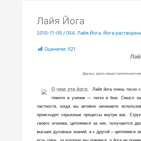
Лайя Йога
2010-11-05
/
054. Лайя Йога. Йога растворен
Оценили:
521
Лай
Друзья, здесь представлены мате
О чем эта йога:
Лайя йога очень тесно с
тяжело в учении — легко в бою. Смысл зак
частности, когда вы активно начинаете использо
происходят серьезные процессы внутри вас. Струк
своего эгоизма, цепляемся за них, получаются дв
высших духовных знаний, а с другой – цепляемся за 
есть грязь, за которую мы држимся, а йога не поним