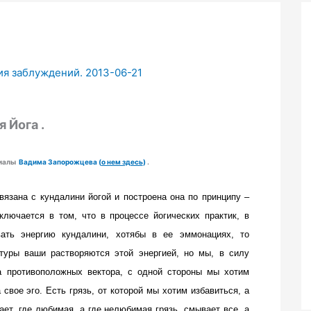
ия заблуждений. 2013-06-21
я Йога .
риалы
Вадима Запорожцева (
о нем здесь
)
.
вязана с кундалини йогой и построена она по принципу –
лючается в том, что в процессе йогических практик, в
вать энергию кундалини, хотябы в ее эммонациях, то
туры ваши растворяются этой энергией, но мы, в силу
а противоположных вектора, с одной стороны мы хотим
свое эго. Есть грязь, от которой мы хотим избавиться, а
ает, где любимая, а где нелюбимая грязь, смывает все, а