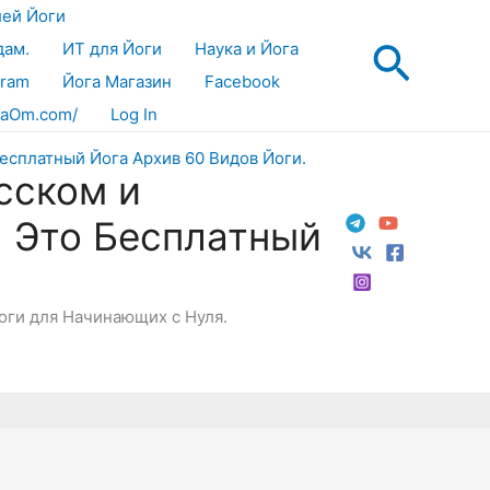
лей Йоги
Поис
дам.
ИТ для Йоги
Наука и Йога
gram
Йога Магазин
Facebook
aOm.com/
Log In
сском и
! Это Бесплатный
Йоги для Начинающих с Нуля.