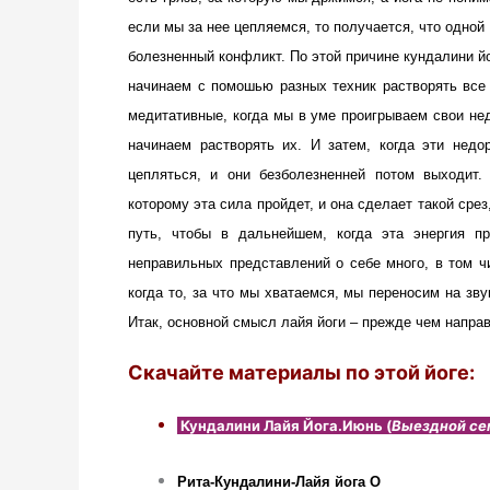
если мы за нее цепляемся, то получается, что одной
болезненный конфликт. По этой причине кундалини йо
начинаем с помошью разных техник растворять все 
медитативные, когда мы в уме проигрываем свои нед
начинаем растворять их. И затем, когда эти нед
цепляться, и они безболезненней потом выходит.
которому эта сила пройдет, и она сделает такой срез
путь, чтобы в дальнейшем, когда эта энергия пр
неправильных представлений о себе много, в том чи
когда то, за что мы хватаемся, мы переносим на зв
Итак, основной смысл лайя йоги – прежде чем направ
Скачайте материалы по этой йоге:
Кундалини Лайя Йога.
Июнь (
Выездной се
Рита-Кундалини-Лайя йога
О