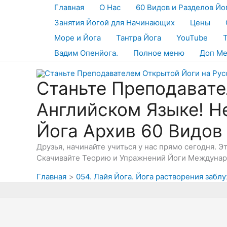
Перейти
Главная
О Нас
60 Видов и Разделов Йо
к
Занятия Йогой для Начинающих
Цены
содержимому
Море и Йога
Тантра Йога
YouTube
Вадим Опенйога.
Полное меню
Доп М
Станьте Преподавате
Английском Языке! Н
Йога Архив 60 Видов
Друзья, начинайте учиться у нас прямо сегодня. 
Скачивайте Теорию и Упражнений Йоги Междунаро
Главная
054. Лайя Йога. Йога растворения забл