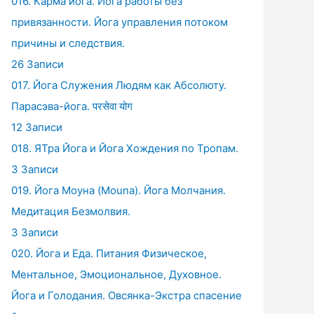
016. Карма йога. Йога работы без
привязанности. Йога управления потоком
причины и следствия.
26 Записи
017. Йога Служения Людям как Абсолюту.
Парасэва-йога. परसेवा योग
12 Записи
018. ЯТра Йога и Йога Хождения по Тропам.
3 Записи
019. Йога Моуна (Mouna). Йога Молчания.
Медитация Безмолвия.
3 Записи
020. Йога и Еда. Питания Физическое,
Ментальное, Эмоциональное, Духовное.
Йога и Голодания. Овсянка-Экстра спасение