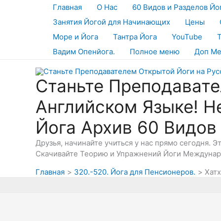
Перейти
Главная
О Нас
60 Видов и Разделов Йо
к
Занятия Йогой для Начинающих
Цены
содержимому
Море и Йога
Тантра Йога
YouTube
Вадим Опенйога.
Полное меню
Доп М
Станьте Преподавате
Английском Языке! Н
Йога Архив 60 Видов
Друзья, начинайте учиться у нас прямо сегодня. 
Скачивайте Теорию и Упражнений Йоги Междунаро
Главная
320.-520. Йога для Пенсионеров.
Хатх