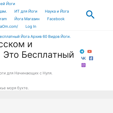
лей Йоги
Поис
дам.
ИТ для Йоги
Наука и Йога
gram
Йога Магазин
Facebook
aOm.com/
Log In
сском и
! Это Бесплатный
Йоги для Начинающих с Нуля.
жье моря бухте.