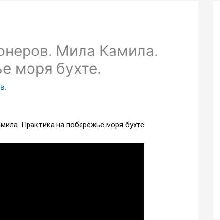
онеров. Мила Камила.
е моря бухте.
в.
мила. Практика на побережье моря бухте.