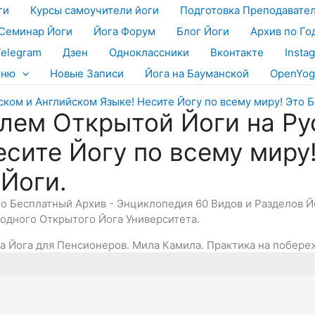
ги
Курсы самоучители йоги
Подготовка Преподавате
Семинар Йоги
Йога Форум
Блог Йоги
Архив по Го
Telegram
Дзен
Одноклассники
Вконтакте
Insta
еню
Новые Записи
Йога на Бауманской
OpenYog
лем Открытой Йоги на Ру
есите Йогу по всему миру
 Йоги.
Это Бесплатный Архив - Энциклопедия 60 Видов и Разделов 
дного Открытого Йога Университета.
а Йога для Пенсионеров. Мила Камила. Практика на побере