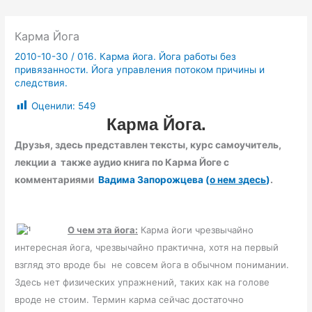
Карма Йога
2010-10-30
/
016. Карма йога. Йога работы без
привязанности. Йога управления потоком причины и
следствия.
Оценили:
549
Карма Йога.
Друзья, здесь представлен
тексты,
курс самоучитель,
лекции
а также аудио книга по Карма Йоге
с
комментариями
Вадима Запорожцева (
о нем здесь
)
.
О чем эта йога:
Карма йоги чрезвычайно
интересная йога, чрезвычайно практична, хотя на первый
взгляд это вроде бы не совсем йога в обычном понимании.
Здесь нет физических упражнений, таких как на голове
вроде не стоим. Термин карма сейчас достаточно