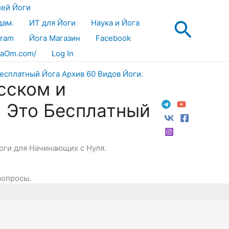
лей Йоги
Поис
дам.
ИТ для Йоги
Наука и Йога
gram
Йога Магазин
Facebook
aOm.com/
Log In
сском и
! Это Бесплатный
Йоги для Начинающих с Нуля.
вопросы.