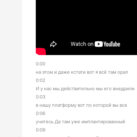
0:00
на этом и даже кстати вот я всё там орал
0:02
И у нас мы действительно мы его внедрили
0:03
в нашу платформу вот по которой вы все
0:06
учитесь Да там уже имплантированный
0:09