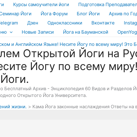
ги
Курсы самоучители йоги
Подготовка Преподавате
Семинар Йоги
Йога Форум
Блог Йоги
Архив по Го
Telegram
Дзен
Одноклассники
Вконтакте
Insta
еню
Новые Записи
Йога на Бауманской
OpenYog
лем Открытой Йоги на Ру
есите Йогу по всему миру
 Йоги.
Это Бесплатный Архив - Энциклопедия 60 Видов и Разделов 
дного Открытого Йога Университета.
ений жизни.
Кама Йога законные наслаждения Ответы на 