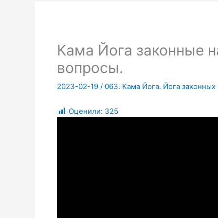
Кама Йога законные 
вопросы.
2023-02-19
/
063. Кама Йога. Йога законных
Оценили:
325