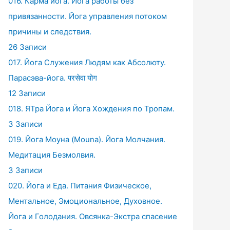
016. Карма йога. Йога работы без
привязанности. Йога управления потоком
причины и следствия.
26 Записи
017. Йога Служения Людям как Абсолюту.
Парасэва-йога. परसेवा योग
12 Записи
018. ЯТра Йога и Йога Хождения по Тропам.
3 Записи
019. Йога Моуна (Mouna). Йога Молчания.
Медитация Безмолвия.
3 Записи
020. Йога и Еда. Питания Физическое,
Ментальное, Эмоциональное, Духовное.
Йога и Голодания. Овсянка-Экстра спасение