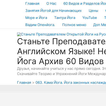
Перейти
Главная
О Нас
60 Видов и Разделов Йо
к
Занятия Йогой для Начинающих
Цены
содержимому
Море и Йога
Тантра Йога
YouTube
Вадим Опенйога.
Полное меню
Доп М
Станьте Преподавате
Английском Языке! Н
Йога Архив 60 Видов
Друзья, начинайте учиться у нас прямо сегодня. 
Скачивайте Теорию и Упражнений Йоги Междунаро
Главная
063. Кама Йога. Йога законных наслажд