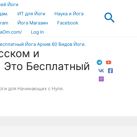
лей Йоги
Поис
дам.
ИТ для Йоги
Наука и Йога
gram
Йога Магазин
Facebook
aOm.com/
Log In
сском и
! Это Бесплатный
Йоги для Начинающих с Нуля.