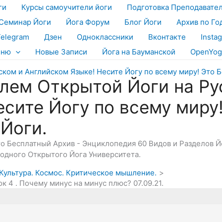
ги
Курсы самоучители йоги
Подготовка Преподавате
Семинар Йоги
Йога Форум
Блог Йоги
Архив по Го
Telegram
Дзен
Одноклассники
Вконтакте
Insta
еню
Новые Записи
Йога на Бауманской
OpenYog
лем Открытой Йоги на Ру
есите Йогу по всему миру
 Йоги.
Это Бесплатный Архив - Энциклопедия 60 Видов и Разделов 
дного Открытого Йога Университета.
, Культура. Космос. Критическое мышление.
к 4 . Почему минус на минус плюс? 07.09.21.