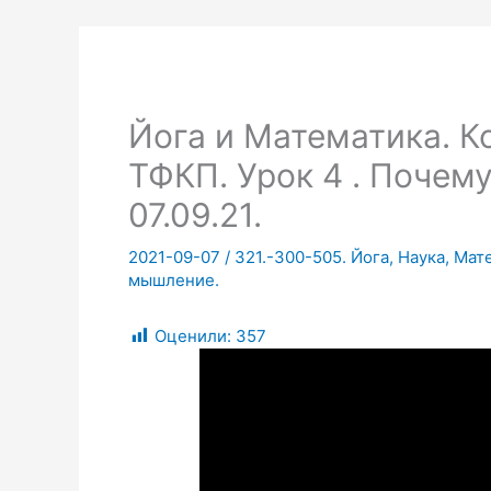
Йога и Математика. К
ТФКП. Урок 4 . Почем
07.09.21.
2021-09-07
/
321.-300-505. Йога, Наука, Мат
мышление.
Оценили:
357