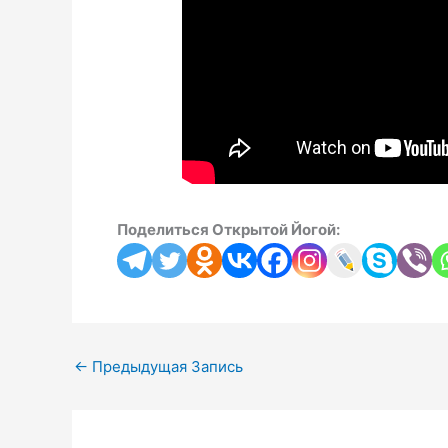
Поделиться Открытой Йогой:
←
Предыдущая Запись