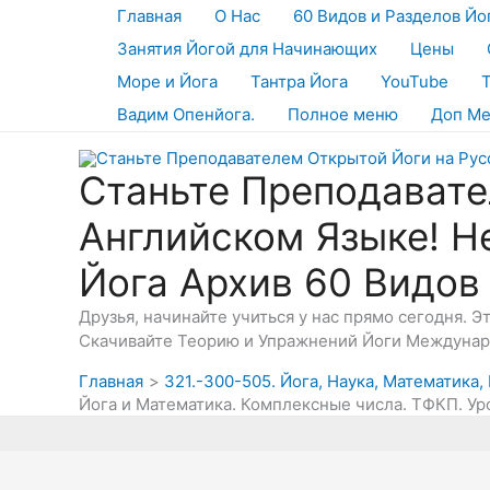
Перейти
Главная
О Нас
60 Видов и Разделов Йо
к
Занятия Йогой для Начинающих
Цены
содержимому
Море и Йога
Тантра Йога
YouTube
Вадим Опенйога.
Полное меню
Доп М
Станьте Преподавате
Английском Языке! Н
Йога Архив 60 Видов
Друзья, начинайте учиться у нас прямо сегодня. 
Скачивайте Теорию и Упражнений Йоги Междунаро
Главная
321.-300-505. Йога, Наука, Математика
Йога и Математика. Комплексные числа. ТФКП. Уро