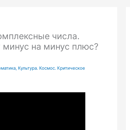
омплексные числа.
у минус на минус плюс?
ематика, Культура. Космос. Критическое