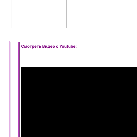
Смотреть Видео с Youtube: