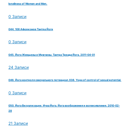
loneliness of Women and Men.
0 Записи
044. 108 Афоризмов Тантра Йоги
0 Записи
045. Йога Женщины и Мужчины. Тантра Триада Йога. 2011-04-01
24 Записи
046. Йога контроля сексуального потенциал.038. Yoga of control of sexual potential.
0 Записи
050. Йога Визуализации. Ичха Йога. Йога воображения и волеизявления. 2010-02-
28
21 Записи