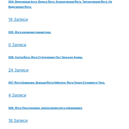
004. Ведическая йога. Веды и Йога. Классическая Йога. Тантрическая Йога. Не
Ведические Йоги.
19 Записи
005. Йога разминка гимнастика.
0 Записи
006. Хатха Йога. Йога Статических Поз Тела или Асаны.
24 Записи
007. Йога Шавасана. Высшая Йога Небытия. Йога Покоя Сознания и Тела.
4 Записи
008. Йога Простирания. Циклические йога упражнения.
18 Записи