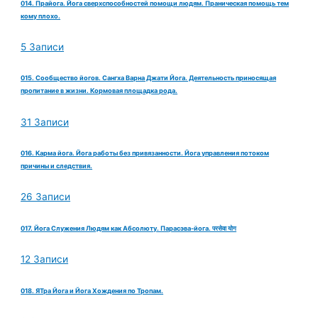
014. Прайога. Йога сверхспособностей помощи людям. Праническая помощь тем
кому плохо.
5 Записи
015. Сообщество йогов. Сангха Варна Джати Йога. Деятельность приносящая
пропитание в жизни. Кормовая площадка рода.
31 Записи
016. Карма йога. Йога работы без привязанности. Йога управления потоком
причины и следствия.
26 Записи
017. Йога Служения Людям как Абсолюту. Парасэва-йога. परसेवा योग
12 Записи
018. ЯТра Йога и Йога Хождения по Тропам.