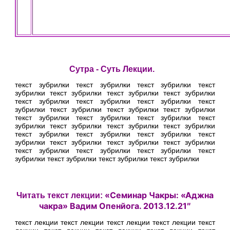
Сутра - Суть Лекции. 
текст зубрилки текст зубрилки текст зубрилки текст
зубрилки текст зубрилки текст зубрилки текст зубрилки
текст зубрилки текст зубрилки текст зубрилки текст
зубрилки текст зубрилки текст зубрилки текст зубрилки
текст зубрилки текст зубрилки текст зубрилки текст
зубрилки текст зубрилки текст зубрилки текст зубрилки
текст зубрилки текст зубрилки текст зубрилки текст
зубрилки текст зубрилки текст зубрилки текст зубрилки
текст зубрилки текст зубрилки текст зубрилки текст
зубрилки текст зубрилки текст зубрилки текст зубрилки
«Семинар Чакры: «Аджна
Читать текст лекци
и:
чакра» Вадим Опенйога.
2013.12.21″
текст лекции текст лекции текст лекции текст лекции текст